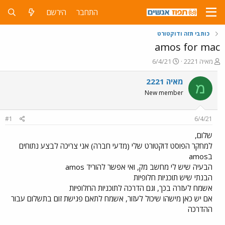
התחבר
הירשם
כותבי תזה ודוקטורט
amos for mac
פ
פ
מאיה 2221
6/4/21
ו
ו
ת
ר
מאיה 2221
מ
ח
ס
New member
ה
ם
נ
ב
ו
ת
#1
6/4/21
ש
א
א
ר
שלום,
י
למחקר הפוסט דוקטורט שלי (מדעי חברה) אני צריכה לבצע נתוחים
ך
בamos
הבעיה שיש לי מחשב מק, ואי אפשר להוריד amos
הבנתי שיש תוכניות חלופיות
אשמח לעזרה בכך, וגם הדרכה לתוכניות החלופיות
אם יש כאן מישהו שיכול לעזור, אשמח לתאם פגישת זום בתשלום עבור
ההדרכה