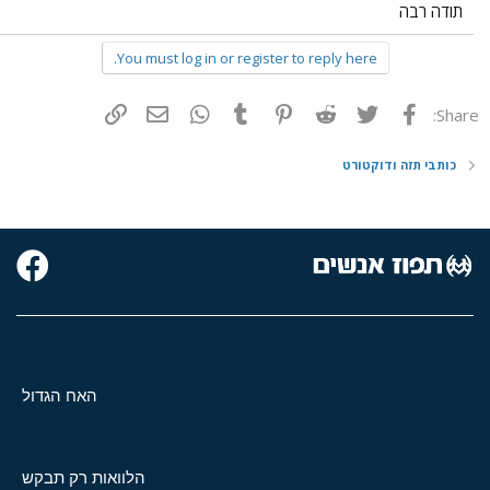
תודה רבה
You must log in or register to reply here.
פייסבוק
Twitter
Reddit
Pinterest
Tumblr
WhatsApp
דואר אלקטרוני
הוסף קישור
Share:
כותבי תזה ודוקטורט
האח הגדול
הלוואות רק תבקש