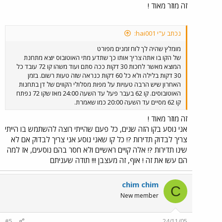
זה מוזר מאוד !
נכתב ע"י hai001:
מומלץ שהיה לך לוח זמנים מפורט
של הקו בו אתה צריך אותו כך שתדע מתי האוטובוס יוצא מתחנת
המוצא מאשר לחכות 30 דקות ככה סתם ועוד משהו קו 72 עובד כל
30 דקות בלילה ולא כל 60 דקות כנראה שזה טעות רשום. בזמן
האחרון שיש הרבה טעויות על מפות מסלולי הקווים של דן בתחנות
האוטובוסים. קו 62 בעבר פעל עד השעה 24:00 מאז שקו 72 נפתח
קו 62 מסיים עד השעה 20:00 כמו שאמרת.
זה מוזר מאוד !
אני נוסע בקו הזה שנים, כל פעם שהייתי רוצה להשתמש בו הייתי
צריך לבדוק תדירות ?! כל קו שאני נוסע אני צריך לבדוק אם לא
שינו תדירות ?! אלה קויים ראשיים ולא חסר בהם נוסעים, אז למה
הם עשו את זה ! אוף, זה מעצבן !!! תודה שעניתם
chim chim
C
New member
#5
24/11/05