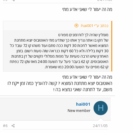
מה זה יעזור לי שאני אדע מתי
נכתב ע"י hai001:
מומלץ שהיה לך לוח זמנים מפורט
של הקו בו אתה צריך אותו כך שתדע מתי האוטובוס יוצא מתחנת
המוצא מאשר לחכות 30 דקות ככה סתם ועוד משהו קו 72 עובד כל
30 דקות בלילה ולא כל 60 דקות כנראה שזה טעות רשום. בזמן
האחרון שיש הרבה טעויות על מפות מסלולי הקווים של דן בתחנות
האוטובוסים. קו 62 בעבר פעל עד השעה 24:00 מאז שקו 72 נפתח
קו 62 מסיים עד השעה 20:00 כמו שאמרת.
מה זה יעזור לי שאני אדע מתי
האוטובוס יוצא מתחנת המוצא ? קשה להעריך כמה זמן ייקח לו
משם, עד לתחנה שאני נמצא בה !
hai001
H
New member
#6
24/11/05