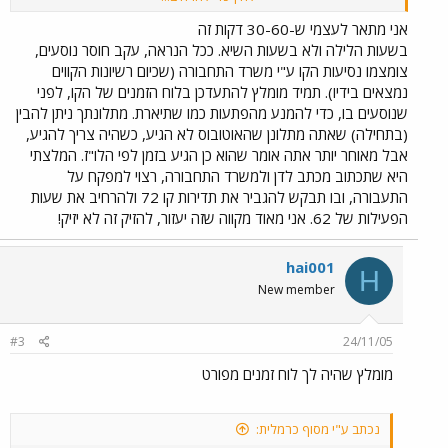
להסביר לי מה קורה פה ???
אני מתאר לעצמי ש-30-60 דקות זה
בשעות הלילה ולא בשעות השיא. ככל הנראה, עקב חוסר נוסעים,
צומצמו נסיעות הקו ע"י משרד התחבורה (שכיום רשיונות הקווים
נמצאים בידיו). תמיד מומלץ להתעדכן בלוח הזמנים של הקו, לפני
שנוסעים בו, כדי להמנע מהפתעות כמו שתיארת. מתלונתך ניתן להבין
(בתחילה) שאתה מתלונן שהאוטובוס לא הגיע, כשהיה צריך להגיע,
אבל מאוחר יותר אתה אומר שהוא כן הגיע בזמן לפי הלו"ז. המלצתי
היא שתכתוב מכתב לדן ולמשרד התחבורה, רצוי למפקח על
התעבורה, ובו תבקש להגביר את תדירות קו 72 ולהרחיב את שעות
הפעילות של 62. אני מאוד מקווה שזה יעזור, להזיק זה לא יזיק!
hai001
H
New member
#3
24/11/05
מומלץ שהיה לך לוח זמנים מפורט
נכתב ע"י מסוף כרמלית: