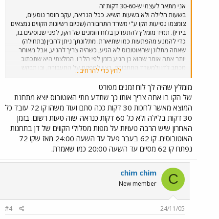
אני מתאר לעצמי ש-30-60 דקות זה
בשעות הלילה ולא בשעות השיא. ככל הנראה, עקב חוסר נוסעים,
צומצמו נסיעות הקו ע"י משרד התחבורה (שכיום רשיונות הקווים נמצאים
בידיו). תמיד מומלץ להתעדכן בלוח הזמנים של הקו, לפני שנוסעים בו,
כדי להמנע מהפתעות כמו שתיארת. מתלונתך ניתן להבין (בתחילה)
שאתה מתלונן שהאוטובוס לא הגיע, כשהיה צריך להגיע, אבל מאוחר
יותר אתה אומר שהוא כן הגיע בזמן לפי הלו"ז. המלצתי היא שתכתוב
מכתב לדן ולמשרד התחבורה, רצוי למפקח על התעבורה, ובו תבקש
לחץ כדי להרחיב...
להגביר את תדירות קו 72 ולהרחיב את שעות הפעילות של 62. אני מאוד
מקווה שזה יעזור, להזיק זה לא יזיק!
מומלץ שהיה לך לוח זמנים מפורט
של הקו בו אתה צריך אותו כך שתדע מתי האוטובוס יוצא מתחנת
המוצא מאשר לחכות 30 דקות ככה סתם ועוד משהו קו 72 עובד כל
30 דקות בלילה ולא כל 60 דקות כנראה שזה טעות רשום. בזמן
האחרון שיש הרבה טעויות על מפות מסלולי הקווים של דן בתחנות
האוטובוסים. קו 62 בעבר פעל עד השעה 24:00 מאז שקו 72
נפתח קו 62 מסיים עד השעה 20:00 כמו שאמרת.
chim chim
C
New member
#4
24/11/05