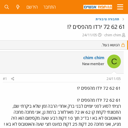
התחבר
הירשם
תחבורה ציבורית
61 62 72 ירדו מהפסים ?!
פ
פ
24/11/05
chim chim
ו
ו
ת
הנושא נעול.
ר
ח
ס
ה
ם
chim chim
C
נ
ב
New member
ו
ת
ש
א
א
ר
#1
24/11/05
י
ך
61 62 72 ירדו מהפסים ?!
61 62 72 ירדו מהפסים ?!
רציתי לסוע לפני יומיים לבני ברק אחרי הרבה זמן שלא ביקרתי שם,
התכוונתי לקחת קו 62 או 72 מארלזורב ברמת גן, אני מחכה מחכה
והאוטובוס לא בא ! בד"כ תוך 10 דקות רבע שעה מקסימום הוא היה
מגיע, ואני מחכה 20 דקות 25 דקות כמעט חצי שעה והאוטובוס לא בא !