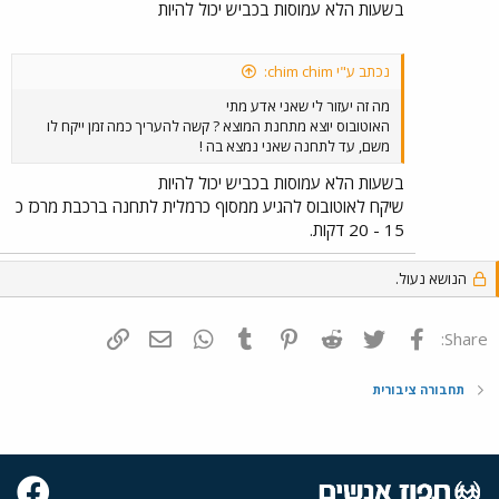
בשעות הלא עמוסות בכביש יכול להיות
נכתב ע"י chim chim:
מה זה יעזור לי שאני אדע מתי
האוטובוס יוצא מתחנת המוצא ? קשה להעריך כמה זמן ייקח לו
משם, עד לתחנה שאני נמצא בה !
בשעות הלא עמוסות בכביש יכול להיות
שיקח לאוטובוס להגיע ממסוף כרמלית לתחנה ברכבת מרכז כ
15 - 20 דקות.
הנושא נעול.
פייסבוק
Twitter
Reddit
Pinterest
Tumblr
WhatsApp
דואר אלקטרוני
הוסף קישור
Share:
תחבורה ציבורית