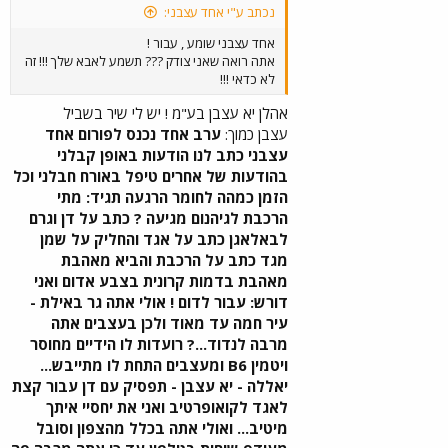
נכתב ע"י אחד עצבני:
אחד עצבני שומע , עבור !
אתה רואה שאני צודק ??? תשמע לאבא שלך !!! זה
לא כדאי !!!
אהלן יא עצבן בע"מ ! יש לי שיר בשביל
עצבן כמוך:
ערב אחד נכנס לפורום אחד
עצבני כתב לנו הודעות באופן קבלני
בהודעות של אחרים טיפל באורח חבלני וכל
הזמן כמהה לחומר הרגעה תגיד: מתי
הרכבת לגיהנום מגיעה ? כתב על דן וגרם
לבאלאגן כתב על אגד והחליק על שמן
מגד כתב על הרכבת והביא מאהבת
מאהבת בדמות קרונית בצבע אדום ואני
דורש: עבור לדום ! אולי אתה גר באילת -
עיר חמה עד מאוד ולכן בעצבים אתה
מרבה לנדוד...? רועדות לו הידיים מחוסר
ויטמין B6 ומעצבים התחת לו מתייבש...
יאללה - יא עצבן - תפסיק עם דן עבור קצת
לאגד לקואופרטיב ואני את יחסיי איתך
מיטיב... ואולי אתה בכלל מהצפון וסובל