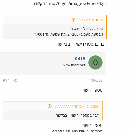
mo70.gif../images/Emo70.gif בבקשה
נכתב ע"י יצחקA:
שתי שאלות ל "0415"
1.נסעת פעם ב- 200? 2. מה שמעת על 7001?
דבר במספרי רישוי
בבקשה
0415
0
New member
#14
19/6/03
מספר רישויי
נכתב ע"י אביתר 777777777:
דבר במספרי רישוי
בבקשה
מספר רישויי
המספשר שלו הוא 4055158