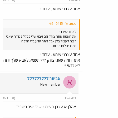
#20
19/6/03
אחד עצבני שומע , עבור !
נכתב ע"י 0415:
לאחד עצבני
את האמת אתה צודק וגם אבא שלי בכלל נגד זה שאני
רוצה לעבוד בדן אבל אתה יודע בלי הרבה
מילים:חלום ילדות...
אחד עצבני שומע , עבור !
אתה רואה שאני צודק ??? תשמע לאבא שלך !!! זה
לא כדאי !!!
אביתר 777777777
א
New member
#21
19/6/03
אהלן יא עצבן בע"מ ! יש לי שיר בשביל