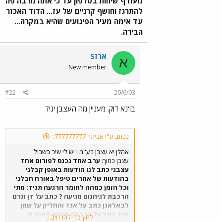
מעודף שיחות בטלפון עד כי אתה מרבה פה
להתרגז וחושף קרניים של עז... הדוד האכזר
עד אימה מעיר הפיגועים שהיא במקרה...
הבירה.
ארזS
א
New member
#22
20/6/03
בו'נא דוק. מעניין מה העצבן יגיד
נכתב ע"י אביתר 777777777:
אהלן יא עצבן בע"מ ! יש לי שיר בשביל
עצבן כמוך:
ערב אחד נכנס לפורום אחד
עצבני כתב לנו הודעות באופן קבלני
בהודעות של אחרים טיפל באורח חבלני
וכל הזמן כמהה לחומר הרגעה תגיד: מתי
הרכבת לגיהנום מגיעה ? כתב על דן וגרם
לבאלאגן כתב על אגד והחליק על שמן
מגד כתב על הרכבת והביא מאהבת
לחץ כדי להרחיב...