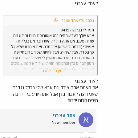
לאחד עצבני
נכתב ע"י אחד עצבני:
תגיד לי בבקשה 0415
אבא שלך בעד שתהיה נהג אוטובוס ? היום זה לא מה
שהיה פעם. אם אתה הולך להיות חבר אם בכלל זה
אפשרי (ונדמה לי שלא) אז בסדר. זאת אומרת שלא כל
כך בסדר, אבל שיהיה. אבל להיות שכיר בדן בתקופה
הזאת זה דבר גרוע מאוד. תאמין לי שיש לי קשרים עם
המון חברים בדן ובתקופה הזאת יש דווקא המון שעוזבים
את דן או כאלה שיוצאים לפנסיה. אז לפחות אל תמות
לחץ כדי להרחיב...
להתחיל ללמוד נהיגה. תשקול טוב טוב את צעדיך
ותתייעץ במבינים. ושלא ישמע כאילו שאני נגד דן. אני
לאחד עצבני
בכלל לא נגד דן. למרות שאני לא יודע מי אתה אני פשוט
את האמת אתה צודק וגם אבא שלי בכלל נגד זה
בעדך. וזאת כי המצב היום בדן מבחינת שכירים הוא על
שאני רוצה לעבוד בדן אבל אתה יודע בלי הרבה
הפנים ועם ההפרטה גם יפטרו הרבה נהגים שכירים. אין
מילים:חלום ילדות...
מה לעשות ידידי. זה המצב והעובדות בשטח. מה
שתחליט-שיהיה לך בהצלחה.
אחד עצבני
א
New member