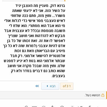
מאהבת בדמות קרונית בצבע אדום ואני
דורש: עבור לדום ! אולי אתה גר באילת -
בו'נא דוק. מעניין מה העצבן יגיד
עיר חמה עד מאוד ולכן בעצבים אתה
על השיר הזה. אני לא ידעתי שאתה
מרבה לנדוד...? רועדות לו הידיים מחוסר
משורר... וחוץ מזה, סתם ככה שלחתי
ויטמין B6 ומעצבים התחת לו מתייבש...
לאיש העצבני מסר אישי כדי לגלות אולי
יאללה - יא עצבן - תפסיק עם דן עבור
מי הוא אבל הוא מסתורי. הוא שלח לי
קצת לאגד לקואופרטיב ואני את יחסיי
תשובה מנומסת ובכלל לא עצבנית אבל
איתך מיטיב... ואולי אתה בכלל מהצפון
וסובל מעודף שיחות בטלפון עד כי אתה
מבקש לא להזדהות ואני חושב שצריך
מרבה פה להתרגז וחושף קרניים של עז...
לאפשר לו את זה. זאת זכותו של כל בן
הדוד האכזר עד אימה מעיר הפיגועים
אדם להיות עצבני (למרות שזה לא כל כך
שהיא במקרה... הבירה.
מיטיב עם הבריאות) וזאת גם זכות
אלמנטרית להישאר אלמוני. רק חבל
שבתור אלמוני הוא בטח לא יגיע למפגש
שלנו. וחוץ מזה שבכל מקרה אני חושב
שהוא כותב גם דברים בסדר ולא רק
בעצבים.
Last
1 of 3
הבא
הנושא נעול.