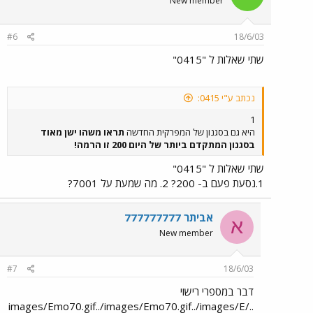
New member
#6
18/6/03
שתי שאלות ל "0415"
נכתב ע"י 0415:
1
היא גם בסגנון של המפרקית החדשה
תראו משהו ישן מאוד
בסגנון המתקדם ביותר של היום 200 זו הרמה!
שתי שאלות ל "0415"
1.נסעת פעם ב- 200? 2. מה שמעת על 7001?
אביתר 777777777
א
New member
#7
18/6/03
דבר במספרי רישוי
../images/Emo70.gif../images/Emo70.gif../images/E