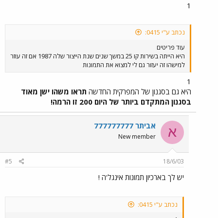
1
נכתב ע"י 0415:
עוד פריטים
היא הייתה בשירות קו 25 במשך שנים שנת הייצור שלה 1987 אם זה עוזר
למישהו זה יעזור גם לי למצוא את התמונות
1
היא גם בסגנון של המפרקית החדשה
תראו משהו ישן מאוד
בסגנון המתקדם ביותר של היום 200 זו הרמה!
אביתר 777777777
א
New member
#5
18/6/03
יש לך בארכיון תמונות אינגל'ה !
נכתב ע"י 0415: