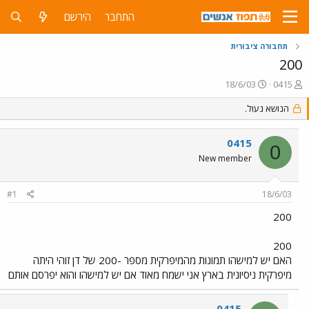
התחבר
הירשם
תחבורה ציבורית
200
פ
פ
18/6/03
0415
ו
ו
ת
ר
הנושא נעול.
ח
ס
ה
ם
0415
נ
ב
0
ו
ת
New member
ש
א
א
ר
#1
18/6/03
י
ך
200
200
האם יש למישהו תמונות מהמיפרקית מספר -200 של דן זוהי היתה
מיפרקית ניסיונית בארץ אני ישמח מאוד אם יש למישהו והוא יפרסם אותם
0415