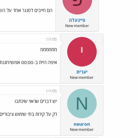
הם חייבים לסנגר אחד על השנ
פייגעלה
New member
1/1/05
י
ממממממ
איפה היית ב-00:00 אמש?חגגת עם סילבסטר סטלון? מחכה לשמוע את מי דקרת אתמול.
יערית
New member
1/1/05
N
יש דברים שראוי שיכתבו
רק על קירות בתי שימוש ציבוריים
neuron
New member