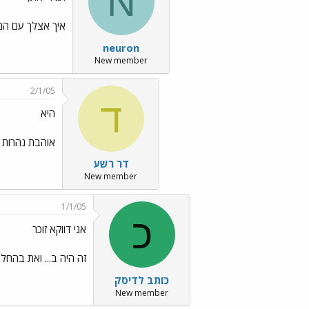
N
איך אצלך עם המי
neuron
New member
2/1/05
ד
היא
אוהבת נהרות ג
דר רשע
New member
1/1/05
כ
אני דווקא זוכר
זה היה ב... ואת בהח
כותב לדיסק
New member