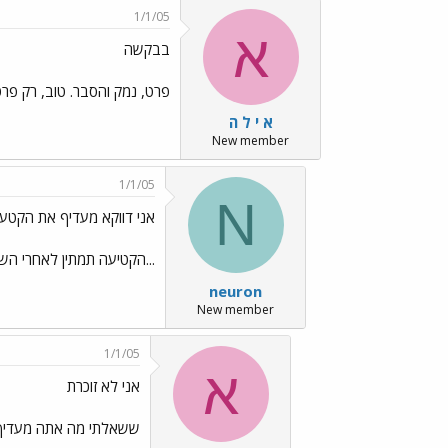
1/1/05
א
בבקשה
פרט, נמק והסבר. טוב, רק פרט
א י ל ה
New member
1/1/05
N
אני דווקא מעדיף את הקטע
...הקטיעה תמתין לאחרי הש
neuron
New member
1/1/05
א
אני לא זוכרת
ששאלתי מה אתה מעדיף. ו