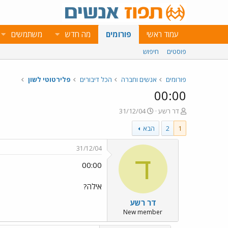
עמוד ראשי
פורומים
מה חדש
משתמשים
פוסטים
חיפוש
פורומים
אנשים וחברה
הכל דיבורים
פלירטוטי לשון
00:00
פ
פ
דר רשע
31/12/04
ו
ו
1
2
הבא
ת
ר
ח
ס
ה
ם
31/12/04
נ
ב
ד
00:00
ו
ת
ש
א
א
ר
אילה?
י
דר רשע
ך
New member