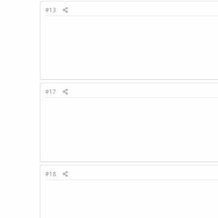
#13
#17
#18