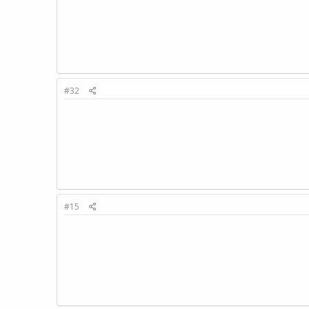
#32
#15