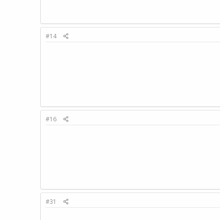
#14
#16
#31