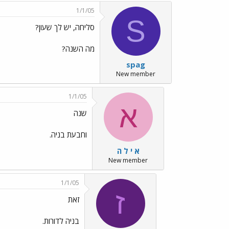
1/1/05
S
סליחה, יש לך שעון?
מה השנה?
spag
New member
1/1/05
א
שנה
וחבעת בניה.
א י ל ה
New member
1/1/05
ז
זאת
בניה לדורות.