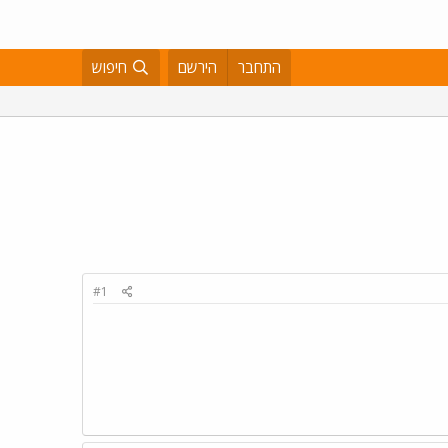
התחבר
הירשם
חיפוש
#1