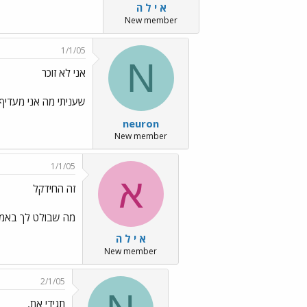
א י ל ה
New member
1/1/05
N
אני לא זוכר
שעניתי מה אני מעדיף 
neuron
New member
1/1/05
א
זה החידקל
מה שבולט לך באמצ
א י ל ה
New member
2/1/05
תגידי את,