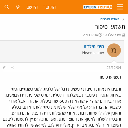
התחבר
הירשם
פאלם וחברים
תשמעו סיפור
פ
פ
מירי הילדה
27/12/04
ו
ו
ת
ר
מירי הילדה
מ
ח
ס
New member
ה
ם
נ
ב
ו
ת
#1
27/12/04
ש
א
א
ר
תשמעו סיפור
י
ך
ותבינו את אחת הסיבות לפשיטת רגל של כלנית. לפני כשנתיים זכיתי
באחת המכירות פומביות במצלמה דיגטלית יומקס שכלנית היו היבואנים.
אחרי בירורים שזה לא שוה את ה 600 שח ביטלתי את זה . אבל אחרי
כשבוע המוצר הגיע על אף שלא שילמתי. ניסיתי לאתר אותם בטלפון
והענין עלה לי שיחות רבות . אחרי שהצלחתי היה הנציג המום מהענין
והבטיח לשלוח לאסוף את המוצר ממני. ואני מחכה עדיין. לתשומת ליבכם
המוצר ארוז ולא נגעתי בו עדיין. אולי ידוע לכם למי אפשר להחזיר אותו?