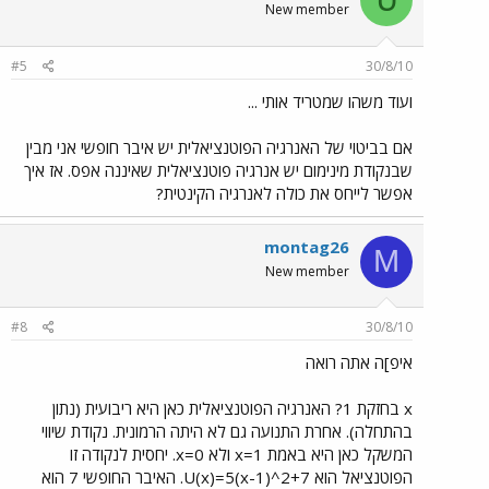
New member
#5
30/8/10
ועוד משהו שמטריד אותי ...
אם בביטוי של האנרגיה הפוטנציאלית יש איבר חופשי אני מבין
שבנקודת מינימום יש אנרגיה פוטנציאלית שאיננה אפס. אז איך
אפשר לייחס את כולה לאנרגיה הקינטית?
montag26
M
New member
#8
30/8/10
איפ]ה אתה רואה
x בחזקת 1? האנרגיה הפוטנציאלית כאן היא ריבועית (נתון
בהתחלה). אחרת התנועה גם לא היתה הרמונית. נקודת שיווי
המשקל כאן היא באמת x=1 ולא x=0. יחסית לנקודה זו
הפוטנציאל הוא U(x)=5(x-1)^2+7. האיבר החופשי 7 הוא