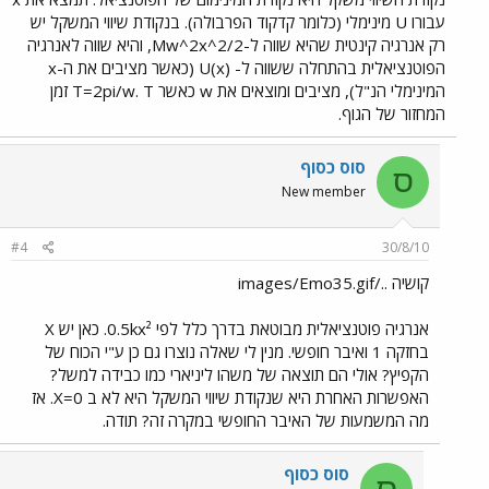
עבורו U מינימלי (כלומר קדקוד הפרבולה). בנקודת שיווי המשקל יש
רק אנרגיה קינטית שהיא שווה ל-Mw^2x^2/2, והיא שווה לאנרגיה
הפוטנציאלית בהתחלה ששווה ל- U(x) (כאשר מציבים את ה-x
המינימלי הנ"ל), מציבים ומוצאים את w כאשר T=2pi/w. T זמן
המחזור של הגוף.
סוס כסוף
ס
New member
#4
30/8/10
קושיה ../images/Emo35.gif
אנרגיה פוטנציאלית מבוטאת בדרך כלל לפי 0.5kx². כאן יש X
בחזקה 1 ואיבר חופשי. מנין לי שאלה נוצרו גם כן ע"י הכוח של
הקפיץ? אולי הם תוצאה של משהו ליניארי כמו כבידה למשל?
האפשרות האחרת היא שנקודת שיווי המשקל היא לא ב X=0. אז
מה המשמעות של האיבר החופשי במקרה זה? תודה.
סוס כסוף
ס