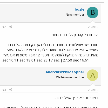
buzle
B
New member
#2
29/8/10
ועוד תרגיל קטנטן על נדנד הרמוני
נתונים שני אוסילטורים מרוסנים, הנבדלים אך ורק במסה של הכדור
m1 = 2*m2. אם לאוסילטור מספר 1 לוקח 10 שניות לאבד 50%
מהאנרגיה, כמה זמן ייקח לאוסילטור מספר 2 לאבד 90% מהאנרגיה?
16.61 sec 10.11 sec 18.01 sec 23.17 sec |27.50 sec​
AnarchistPhilosopher
A
Well-known member
#3
29/8/10
בשביל זה לא צריך אפילו לגזור...
נקודת השיווי משקל היא נקודת המינימום של הפוטנציאל. תמצא את x