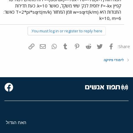
קפיץ F=-kx יחסית לנק' שיווי משקל, כאשר k=10. כעת תדירות
התנודות היא w=sqrt(k/m) וזמן המחזור T=2*pi*sqrt(m/k) כאשר:
k=10, m=6
You must log in or register to reply here.
פייסבוק
Twitter
Reddit
Pinterest
Tumblr
WhatsApp
דואר אלקטרוני
הוסף קישור
Share:
לימודי פיזיקה
האח הגדול