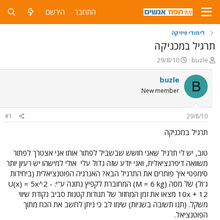
התחבר
הירשם
לימודי פיזיקה
תרגיל במכניקה
פ
פ
29/8/10
buzle
ו
ו
ת
ר
buzle
B
ח
ס
New member
ה
ם
נ
ב
ו
ת
#1
29/8/10
ש
א
א
ר
תרגיל במכניקה
י
ך
טוב, יש לי תרגיל שאני חושש שבשביל לפתור אותו אני אצטרך לפתור
משוואה דיפרנציאלית, ואני יודע שזה גדול עלי
אולי למישהו יש רעיון יותר
סימפטי איך פותרים את התרגיל הבא? האנרגיה הפוטנציאלית (ביחידות
ג'ול) של מסה (M = 6 kg) המחוברת לקפיץ נתונה ע"י: U(x) = 5x^2 -
10x + 12 מצאו את זמן המחזור של תנודות קטנות סביב נקודת שיווי
משקל. (תנו תשובה בשניות) שימו לב כי ניתן לחשב את הכח מתוך
הפוטנציאל.