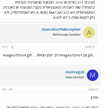
מציבים x=1 (ש"מ) אז U=0. התכוונת שהאנרגיה הקינטית
בהתחלה שווה לאנרגיה הפוטנציאלית בקצה התנועה? אז האנרגיה
הפוטנציאלית היא Mw^2A^2/2 כאשר A היא האמפליטודה, ולא
ניתן למצוא אותה כי לא ידוע A.
AnarchistPhilosopher
A
Well-known member
#12
30/8/10
../images/Emo128.gif רוב הזמן שטויות... ../images/Emo4.gif
montag26
M
New member
#9
30/8/10
פתרון
הכוח הוא F=-(dU/dx)=-10x+10=-10(x-1) זה מתאים לכוח של