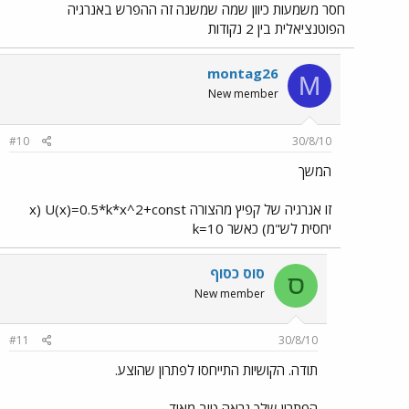
חסר משמעות כיוון שמה שמשנה זה ההפרש באנרגיה
הפוטנציאלית בין 2 נקודות
montag26
M
New member
#10
30/8/10
המשך
זו אנרגיה של קפיץ מהצורה U(x)=0.5*k*x^2+const (x
יחסית לש"מ) כאשר k=10
סוס כסוף
ס
New member
#11
30/8/10
תודה. הקושיות התייחסו לפתרון שהוצע.
הפתרון שלך נראה טוב מאוד.