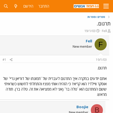
התחבר
הירשם
ספרים וספרות
תרגום.
פ
פ
19/1/03
Fell
ו
ו
ת
ר
Fell
F
ח
ס
New member
ה
ם
נ
ב
ו
ת
#1
19/1/03
ש
א
א
ר
תרגום.
י
ך
אתם יודעים במקרה איך התרגום לעברית של ´תמונתו של דוריאן גריי´ של
אוסקר וויילד? הוא קריא? כי הזהירו אותי מפניו והתחלתי לחשוש כשראיתי
ששם המתרגם הוא ´טלה בר´ (אני לא ממציאה את זה. טלה בר). תודה
מראש.
Boojie
B
New member