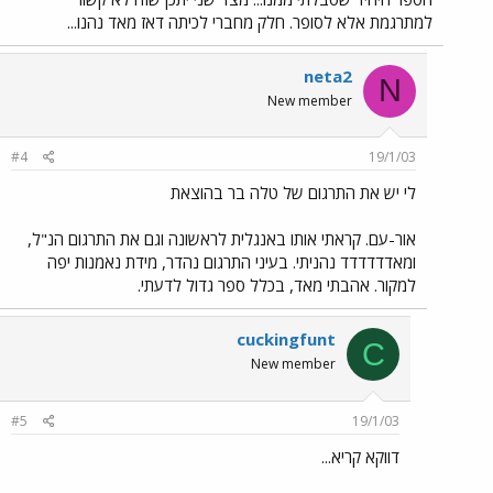
למתרגמת אלא לסופר. חלק מחברי לכיתה דאז מאד נהנו...
neta2
N
New member
#4
19/1/03
לי יש את התרגום של טלה בר בהוצאת
אור-עם. קראתי אותו באנגלית לראשונה וגם את התרגום הנ"ל,
ומאדדדדדד נהניתי. בעיני התרגום נהדר, מידת נאמנות יפה
למקור. אהבתי מאד, בכלל ספר גדול לדעתי.
cuckingfunt
C
New member
#5
19/1/03
דווקא קריא...