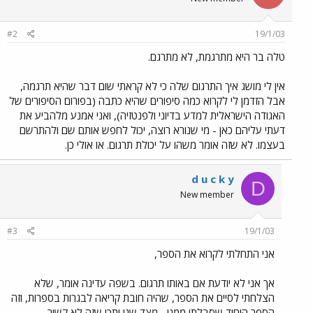
#2
19/1/03
טלה בר היא מתרגמת, לא מתרגם.
אין לי מושג איך התרגום שלה כי לא קראתי שום דבר שהיא תרגמה,
אבל הזדמן לי לקרוא כמה סיפורים שהיא כתבה (בפורום הסיפורים של
האגודה הישראלית למדע בדיוני ולפנטזיה), ואני אמנע מלהביע את
דעתי עליהם כאן - מי שנורא רוצה, יכול לחפש אותם שם ולהתרשם
בעצמו. לא שזה אומר משהו על יכולת תרגום. או אולי כן.
d u c k y
D
New member
#3
19/1/03
אני התחלתי לקרוא את הספר,
אך אני לא יודעת אם באותו תרגום. בשפה עדינה אומר, שלא
הצלחתי לסיים את הספר, שהיה חובת קריאה לבגרות בספרות, וזה
הספר היחיד שסבלתי ממנו... מצד שני יתכן שזה לא קשור