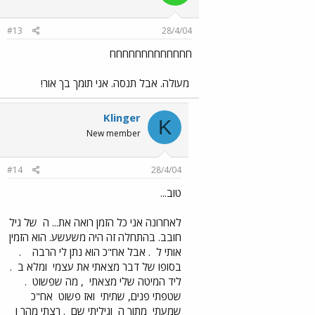
#13
28/4/04
חחחחחחחחחחחחח
מעולה. אבל תנסה. אני תומך בך אור!
Klinger
K
New member
#14
28/4/04
טוב...
לאחרונה אני כל הזמן רואה את... ה
של גיל
חובב. בהתחלה זה היה משעשע. הוא הזמין
אותי ל
. אבל אח"כ הוא נתן לי הרבה
.
בסופו של דבר מצאתי את עצמי
ומלא ב
.
ליד המיטה שלי מצאתי
, מה שפשוט
.
שטפתי פנים, שתיתי
ואז פשוט
אח"כ
שמעתי
מתוך ה
וגיליתי שם
. רצתי מהר ו