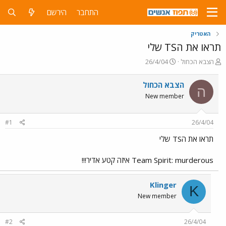
התחבר
הירשם
האטריק
תראו את הTS שלי
פ
פ
הצבא הכחול
26/4/04
ו
ו
ת
ר
הצבא הכחול
ה
ח
ס
New member
ה
ם
נ
ב
ו
ת
#1
26/4/04
ש
א
א
ר
תראו את הTS שלי
י
ך
Team Spirit: murderous איזה קטע אדיר!!!
Klinger
K
New member
#2
26/4/04