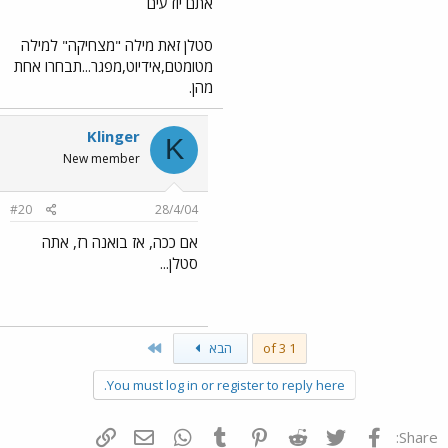
אתם יודעים
סטלן זאת מילה "מצחיקה" למילה
מטומטם,אידיוט,מפגר...תבחרו אחת
מהן.
Klinger
K
New member
#20
28/4/04
אם ככה, אז בואנה רז, אתה
סטלן...
Last
1 of 3
הבא
You must log in or register to reply here.
פייסבוק
Twitter
Reddit
Pinterest
Tumblr
WhatsApp
דואר אלקטרוני
הוסף קישור
Share: