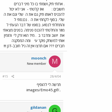
. ארזתי תיק ושמתי בו כל מיני דברים
חשובים :
ואז קלטתי -
אני לא יכול
להכניס לאותו תיק גם את ה
שלי וגם את ה
שלי. בסוף לקחתי את ה
. נכנסתי ל
והתחלתי לנסוע. בסופו של דבר הגעתי ל
מוזר והחלטתי להכנס פנימה. בפנים מצאתי
את
יושב ומדבר ב
. מיד הוא זרק לי
והזמין
אותי למשחק פוקר עי
ומה המסקנה
חברים ??? אם תרצו אין זה גיל חובב-דנן !!!
moonch
M
New member
#15
28/4/04
תרשה לי להוסיף
../images/Emo45.gif
gildanan
G