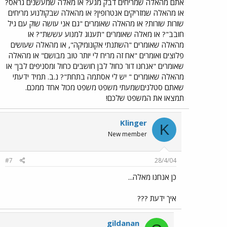
אתם מהאלה שמריחים דבק מגע? או מאלה שמעשנים גראס?
או מהאלה שמזריקים אנטרופין? או מהאלה שבקולנוע מריחים
שורות שורות? או מהאלה שאומרים "גם אני עושה שוק עם גיל
חובב"? או מאלה שאומרים "תענוג למנוע עששת"? או
מהאלה שאומרים "השתנתי אקונומיקה", או מהאלה שעושים
פלוצים ואומרים "אח זה מריח לי יותר טוב מבושם" או מהאלה
שאומרים "אנחנו דור כחול לבן חושבים כחול ומסניפים לבן" או
מהאלה שאומרים " יש לי אסתמה בתחת"? נ.ב. תמיד ידעתי
שאתם סטלניםשמעתי משפט משפט מכול אחד ממכם.
תמצאו את המשפט שלכם!
Klinger
K
New member
#7
28/4/04
כן אנחנו מאלה...
איך ידעת ???
gildanan