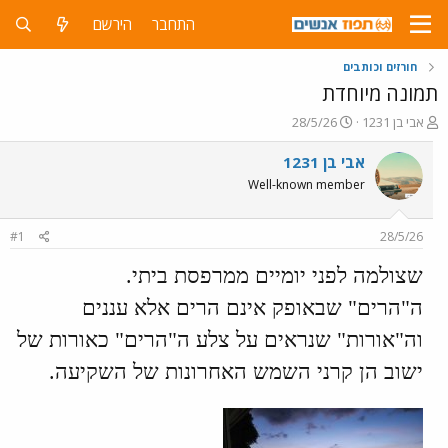
התחבר
הירשם
חורזים וכותבים
תמונה מיוחדת
פ
פ
אבי בן 1231
28/5/26
ו
ו
ת
ר
אבי בן 1231
ח
ס
Well-known member
ה
ם
נ
ב
ו
ת
#1
28/5/26
ש
א
א
ר
שצולמה לפני יומיים ממרפסת ביתי.
י
ך
ה"הרים" שבאופק אינם הרים אלא עננים
וה"אורות" שנראים על צלע ה"הרים" כאורות של
ישוב הן קרני השמש האחרונות של השקיעה.