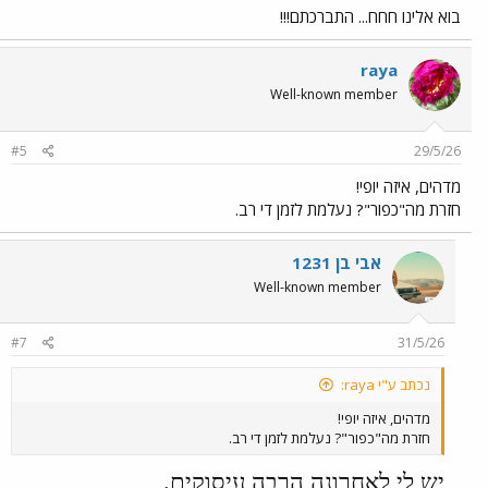
בוא אלינו חחח... התברכתם!!!
raya
Well-known member
#5
29/5/26
מדהים, איזה יופי!
חזרת מה"כפור"? נעלמת לזמן די רב.
אבי בן 1231
Well-known member
#7
31/5/26
נכתב ע"י raya:
מדהים, איזה יופי!
חזרת מה"כפור"? נעלמת לזמן די רב.
יש לי לאחרונה הרבה עיסוקים.