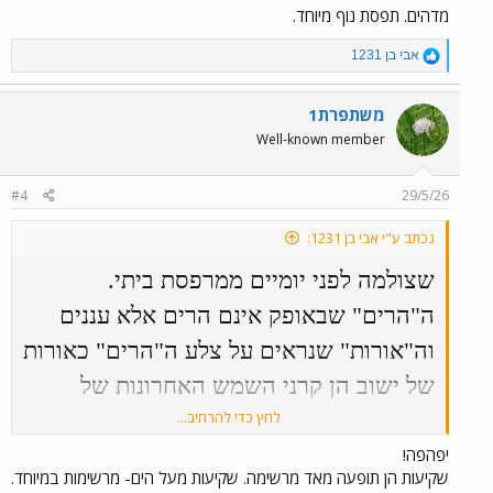
מדהים. תפסת נוף מיוחד.
צפה בקובץ המצורף 146764
R
אבי בן 1231
e
a
c
משתפרת1
t
Well-known member
i
o
n
#4
29/5/26
s
:
נכתב ע"י אבי בן 1231:
שצולמה לפני יומיים ממרפסת ביתי.
ה"הרים" שבאופק אינם הרים אלא עננים
וה"אורות" שנראים על צלע ה"הרים" כאורות
של ישוב הן קרני השמש האחרונות של
השקיעה.
לחץ כדי להרחיב...
יפהפה!
צפה בקובץ המצורף 146764
שקיעות הן תופעה מאד מרשימה. שקיעות מעל הים- מרשימות במיוחד.