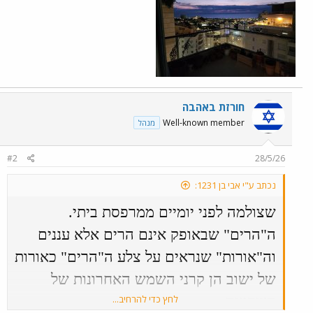
חורזת באהבה
Well-known member
מנהל
#2
28/5/26
נכתב ע"י אבי בן 1231:
שצולמה לפני יומיים ממרפסת ביתי.
ה"הרים" שבאופק אינם הרים אלא עננים
וה"אורות" שנראים על צלע ה"הרים" כאורות
של ישוב הן קרני השמש האחרונות של
השקיעה.
לחץ כדי להרחיב...