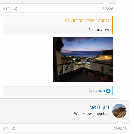
#13
8/6/26
נכתב ע"י שמלת תחרה1:
איפה תמונה?
R
משתפרת1
e
a
c
ריקי זו אני
t
Well-known member
i
o
n
#3
28/5/26
s
: