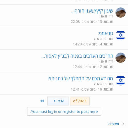
שעון קיץ/שעון חורף...
ריקי זו אני
תגובות
13
ביום שני ב- 22:08
‏טראמפ:
חורזת באהבה
תגובות
4
ביום שני ב- 14:20
הח"כים הערבים בפניה לבג"ץ לאסור...
ריקי זו אני
תגובות
2
ביום שני ב- 12:44
מה דעתכם על המהלך של נתניהו?
חורזת באהבה
תגובות
19
ביום שני ב- 12:41
Last
1 of 782
הבא
You must log in or register to post here.
משפחה