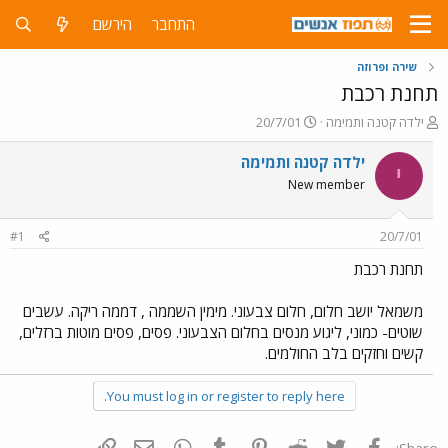
התחבר
הירשם
שירה ופרוזה
תחנת רכבת
פ
פ
ילדה קטנה ותמימה
20/7/01
ו
ו
ת
ר
ילדה קטנה ותמימה
י
ח
ס
New member
ה
ם
נ
ב
ו
ת
#1
20/7/01
ש
א
א
ר
תחנת רכבת
י
ך
משמאל יושב חלום, חלום צבעוני. מימין השממה , דממה ריקה. עשבים
שוטים- כמוני, ליגוע מנסים בחלום הצבעוני. פסים, פסים מוטות ברזלים,
קשים וחזקים בלב החולמים.
You must log in or register to reply here.
פייסבוק
Twitter
Reddit
Pinterest
Tumblr
WhatsApp
דואר אלקטרוני
הוסף קישור
Share: