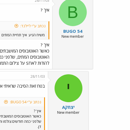
28/11/03
B
איך ?
נכתב ע"י ליילנד:
BUGO 54
משיח הגיע
איך תחיית המתים
New member
איך ?
כאשר האוטובוסים המושבתים עמ
להודות לארזS על צילום התמונה בשיכון דן.
28/11/03
י
בטח זאת הסיבה שראיתי אתמול
נכתב ע"י BUGO 54:
יצחקA
איך ?
New member
כאשר האוטובוסים המושבתים ע
דן.