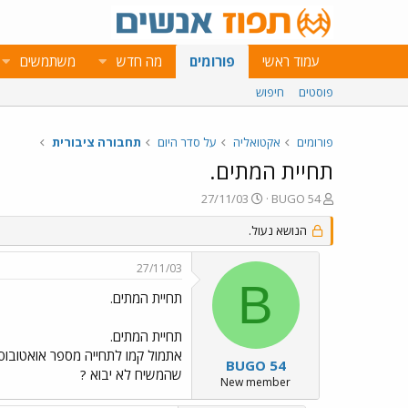
עמוד ראשי
פורומים
מה חדש
משתמשים
פוסטים
חיפוש
פורומים
אקטואליה
על סדר היום
תחבורה ציבורית
תחיית המתים.
פ
פ
27/11/03
BUGO 54
ו
ו
ת
הנושא נעול.
ר
ח
ס
ה
ם
27/11/03
נ
ב
B
ו
ת
תחיית המתים.
ש
א
א
ר
תחיית המתים.
י
ך
BUGO 54
שהמשיח לא יבוא ?
New member