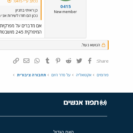
נכתב ע"י 0415:
0415
כן ראיתי בחניון
New member
נכון הם חזרו לשירות אני 
אם מדברים על מפרקיות א
המיפרקית 245 מושבטת בחניון בו אני עובד.. פירקו לו את ההגה והוא מלא מלאאאא אבק...
הנושא נעול.
פייסבוק
Twitter
Reddit
Pinterest
Tumblr
WhatsApp
דואר אלקטרונ
הוסף קי
Share:
פורומים
אקטואליה
על סדר היום
תחבורה ציבורית
האח הגדול