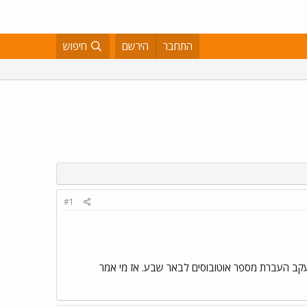
התחבר
הירשם
חיפוש
#1
ב"דן": 3828, 3833, 3867, 3885, 3926, ועוד. וזאת, כנראה, עקב העברת מספר אוטובוסים לבאר שבע. אז מי אמר