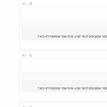
#2
#3