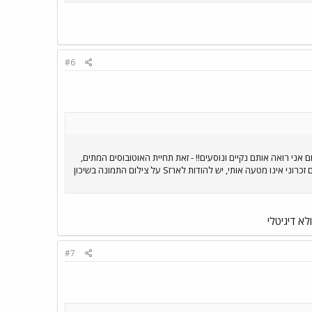
#6
ני רואה אותם נקיים ונוסעים!! - זאת תחיית האוטובוסים המתים,
שלפני כמה חודשים צולמו והעולו הספדים עליהם. בתמונה מצולמת 3880 שקמה אתמול לתחייה ונסעה לבת ים!!!!!!! אם זכרוני אינו מטעה אותי, יש להודות לארזS על צילום התמונה בשיכון
לא דיגיטלי
#7