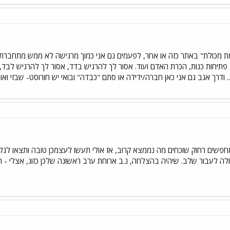
ת מכולת" באתר כזה או אחר, לפעמים גם אני כמוך מרגישה לא ממש מתחברת לש
יחות כנות, הכרת האדם ועוד. אסור לך להרגיש בדד, אסור לך להרגיש לבד, 
.. ודרך אגב גם אני כאן חברה/ידידה או סתם "כבדה" ובואי יש חורוסט- שבזי ואורז
מחפשים רחוק שוכחים מה נממצא קרוב, אז אולי תעשו לעצמכן טובה ותצאו לג
כולה לעבור שלב. שיהיה בהצלחה, נ.ב ארוחת ערב ראשונה שלכן כזוג, אצלי - 