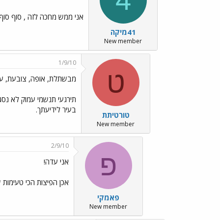
אני ממש מחכה לזה , סוף סוף !
41מיקה
New member
1/9/10
ט
מבשתלת, אופה, צובעת, עוב
תירגעי תנשמי עמוק לא נסג
בעיר לידיעתך.
טורטיתת
New member
2/9/10
פ
אני עדה!
אכן הפיצות הכי טעימות ש
פאמקי
New member