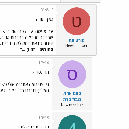
31/8/10
ט
כמוך תוהה
עוד פגישה, עוד קפה, עוד "רשימ
שאהבה מתחילה בחברות טובה, פת
טורטיתת
ידידות גם את רומא לא בנו ביום .
New member
סְתוּמִים – זֶה דַי..."
1/9/10
ס
מה נסגר?!
רק אני רואה את זה? אולי כש
האלה) ותבררו אולי הידידות י
סתם אחת
מבולבלת
New member
1/9/10
4
מה ? מתי בישלת ?