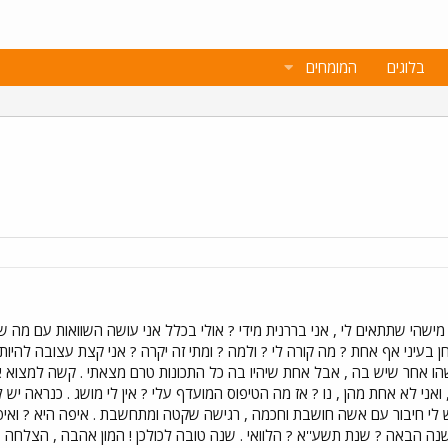
בלוגים
המומחים
מישהי שתתאים לי , אני בררנית מידי ? אולי בכלל אני עושה השוואות עם מה שהי
ן בעיני אף אחת ? מה קורה לי ? ולמה ? ומתי זה יקרה ? אני קצת עצובה להיות
הו אחר שיש בה , אבל אחת שיהיו בה כל התכונות טרם מצאתי . קשה למצוא א
ואני לא אחת מהן , נו ? אז מה הטיפוס המועדף עלי ? אין לי מושג . כנראה יש 
 לי חיבור עם אשה חושבת וחכמה , רגישה שקטה ומתחשבת . איפה היא ? ואיפ
נה הבאה ? שנת תשע''א ? הלוואי . שנה טובה לכולכן ! המון אהבה , הצלחה , או