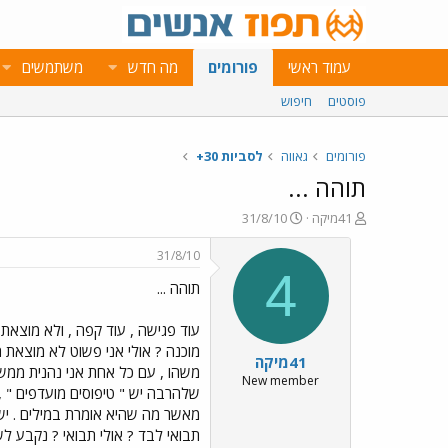
עמוד ראשי
פורומים
מה חדש
משתמשים
פוסטים
חיפוש
פורומים
גאווה
לסביות 30+
תוהה ...
פ
פ
41מיקה
31/8/10
ו
ו
ת
ר
31/8/10
ח
ס
4
תוהה ...
ה
ם
נ
ב
ו
ת
עוד פגישה , עוד קפה , ולא מוצאת 
ש
א
מוכנה ? אולי אני פשוט לא מוצאת ח
41מיקה
א
ר
משהו , עם כל אחת אני נהנית ממש
י
New member
שלהרבה יש " טיפוסים מועדפים " , 
ך
מאשר מה שהיא אומרת במילים . יש
תבואי לבד ? אולי תבואי ? נקבע לש