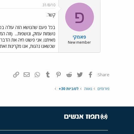
31/8/10
פ
קשר.
בכל פעם שהנושא הזה עולה בפור
נושמות עמוק, ונושפות...
(וזה המ
פאמקי
מאיתנו. אני פשוט חיה את הדבר
New member
שכשאנו נהנות, אנו מקרינות זאת
פייסבוק
Twitter
Reddit
Pinterest
Tumblr
WhatsApp
דואר אלקטרונ
הוסף קי
Share:
פורומים
גאווה
לסביות 30+