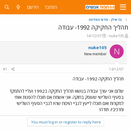
התחבר
הירשם
בר אילן - מדעי המדינה
תהליך החקיקה 1992- עבודה
פ
פ
14/12/07
nuke105
ו
ו
ת
ר
nuke105
N
ח
ס
New member
ה
ם
נ
ב
ו
ת
#1
14/12/07
ש
א
א
ר
תהליך החקיקה 1992- עבודה
י
ך
שלום אני עורך עבודה בנושא תהליך החקיקה ב1992 ועליי להתמקד
בסעיף השלישי שעוסק בחוקה. אני אשמח אם תוכלו להפנות אותי
למקורות ואם תוכלו לייעץ לגביי הויכוח שהיו לגביי הסעיף השלישי
ומרכיביו. תודה!
You must log in or register to reply here.