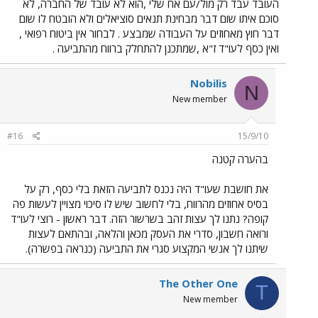
העובד עבד רק מול/עם אח שלי ,הוא לא עובד של החברה, לא
סוכם איתו שום דבר מבחינת תנאים סוציאלים ולא הובטח לו שום
דבר חוץ מאחוזים על העבודה שמבצע . לבחור אין ביטוח רפואי ,
ואין כסף לעו"ד ז"א ,שמתכנן להתחלק ברווח מהתביעה .
Nobilis
N
New member
#16
15/9/10
בהערה קטנה
את חושבת שעו"ד היה נכנס לתביעה הזאת בלי כסף, רק על
בסיס אחוזים מהרווח, בלי לחשוב שיש לו סיכוי מצויין לעשות פה
קופה? נתנו לך עצות זהב בשרשור הזה. דבר ראשון - רוצי לעו"ד
ורואה חשבון, סדרי את העסק מכאן והלאה, ובהתאם לעצות
שיתנו לך אנשי המקצוע סגרי את התביעה (כנראה בפשרה).
The Other One
T
New member