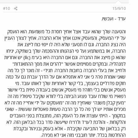
#10
15/9/10
עו"ד - ועכשיו.
והטענה שלך שהוא עבד אצל אחיך חסרת כל משמעות. הוא הועסק
על ידי המעסיק. והמעסיק איננו אחיך אלא החברה. אחיך לצורך העניין
היה נציג החברה. וגם לו תטעני שלא היה לו ייפוי כוח לייצג את
החברה, אז במשתמע ועל פי הנהגותו וההסכמה שלך בשתיקה, יניחו
שהוא כן מייצג את החברה. וגם אם החברה היא בע"מ (llc) יש אחריות
למנהליה. ובמקרים מסויימים אפשר "להרים את מסך ההתאגדות"
ולחייב את בעלי החברה בחובות החברה. תגידי - זה מוכר לך כל מה
שאני אומרת פה? כי אני לא אתפלא אם על הדרך עברת גם על כמה
חוקים פדרליים בעצמך, בלי קשר לאחריות שלך לאותו עובד. מי
מעסיק אנשים בלי חוזה? מי מעסיק אנשים בעבודה פיזית בלי אישור
רפואי? מי שולח עובד פצוע הביתה בלי לוודא שקיבל טיפול? מה זה
"מעין קבלן משנה" שאחיך? מה זה "מועסקים על ידי אחי"? מה זה לא
מכירים אותי? יש לך פה כל כך הרבה טעויות פאטליות שעשית - שאני
במקומך - הייתי עוצרת את כל העסק הזה, מתנצלת בפני העובדים
והלקוחות - והולכת לעו"ד ולרו"ח שייעשה סדר בכל הבלאגן הזה. לא
רק בבלאגן של התביעה שקיבלת - אלא בעסק ובניהול ובקבלת
ההחלטות בכלל. יותר חובבני מזה אני לא מכירה.