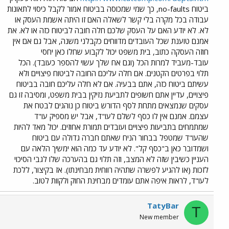
ביטוח no-faults, כך שמי שמכוסה בביטוח אמור לקבל כיסוי לתאונות
עבודה בכל מקרה בלי קשר לשאלה האם זו היתה אשמת העסק או
לא. לא יודע האם על העסק שלכם חלה חובה לביטוח כזה או לא. את
אמנם טוענת שכל העובדים מדווחים כקבלני משנה, אבל גם אם אין
חוזה העסקה כתוב, בית משפט יכול לקבוע שחלו כאן יחסי
עובד-מעביד למרות הכל (וגם אח שלך עשוי להספר כעובד). הכל
תלוי בפרטים הקטנים. אם חלה עליכם החובה לביטוח פיצויים ולא
עשיתם ביטוח כזה, אתם בבעיה. אם לא חלה עליכם חובה בביטוח
פיצויים, עדיין אתם חשופים לתביעת נזיקין בבית משפט, ומסיבה זו גם
עסקים שנמצאים מתחת לסף הדורש ביטוח כן נוהגים לבטח את
עצמם. אמנם אין לו כסף לשלם לעו"ד, אבל יש מספיק עו"ד
שמתמחים בתביעות פיצויים ועובדים תמורת אחוזים. יכול מאד להיות
שהעו"ד שמטפל בבחור הניח שאתם חברה גדולה עם ביטוח
ושמדובר כאן ב"כסף קל". לא יודע עד כמה הוא ימשיך הלאה עם
העניין כשיבין שזה לא המצב, וזה תלוי גם בהערכה שלו לגבי הסיכוי
לזכות (או להגיע לפשרה שתהיה רווחית מבחינתו). אז בקיצור, ללכת
לעו"ד, לראות איפה אתם עומדים מבחינת החוק ולקוות לטוב.
TatyBar
T
New member