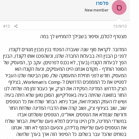
סלסרו
ס
New member
#15
15/9/10
מצטרף לכולם, וסיפור בשבילך להמחיש לך במה
המדובר. לקראת סוף שנה שעברה הפכתי בנין מבנין מגורים לקונדו.
לפני כן הבנין היה בבעלות החברה שלנו, וכשהפכנו אותו לקונדו, הבנין
הפך לבעלות הקונדו (בערך, לא נכנס לפרטים). עקב כך, המעסיק של
הסופר הוחלף - מקודם אנחנו היינו המעסיקים, וכעת הקונדו הוא
המעסיק. חודש לפני תחילת התעסוקה שלו, סוכן הביטוח שלנו העביר
לסטייט את כל המסמכים הדרושים ל-Workman's Comp, בצירוף
הצ'ק הדרוש. המדינה הפקידה את הצ'ק, אך כעבור זמן מה שלחה לנו
החזר בתואנה שהיתה בעיה באפליקיישן. הסוכן טוען שלא היתה בעיה
ושיש לו העתק המוכיח זאת, אבל ניחא. הבחור שולח את כל הטפסים
שוב, שוב בצירוף צ'ק, ושוב קורה אותו הדבר! המדינה שולחת החזר
ודורשת שנמלא את הטפסים. אאל"ט, הטפסים ששלחנו אבדו
במשרדי המדינה, ולכן היינו צריכים למלא פעם שלישית. הבחור שולח
את הטספים פעם שלישית (גלידה), והפעם הכסף לא חוזר. אנחנו
בטוחים שהכל עבר בשלום. כל הסיפור הזה ארך בערך שלושה