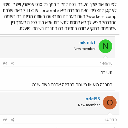
לפי התיאור שלך העובד ינסה לחלוב ממך כל סנט אפשרי, ויש לו סיכוי
לא קטן להצליח. האם החברה היא corporate או LLC ? האם שלמת
workers comp? האם העבודה התבצעה באותה מדינה בה רשומה
החברה? מציע לך לא לחכות לתשובות אלא מיד לפנות לעורך דין
שמתמחה בחוקי עבודה במדינה בה החברה רשומה ופועלת.
nik nik1
N
New member
#4
14/9/10
תשובה
החברה היא llc רשומה במדינה אחרת בשם שונה .
odel55
O
New member
#6
14/9/10