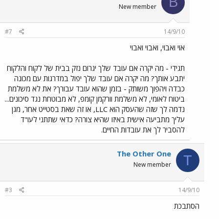
B
New member
#7
14/9/10
אוי ואבוי, ואבוי ואבוי
תגידי - מה יקרה אם עובד שלך יגרום נזק בבית של לקוח והלקוח
יתבע אותך? מה יקרה אם עובד שלך יפול במדרגות עם מכונה
כבדה ויהפוך משותק - בזמן שהוא עובד עבורך? את לא משלמת
ביטוח לאומי, לא משלמת וורקמן קומפ, לא מבוטחת נגד סיכונים...
נדמה לך שזה שהעסק הוא LLC, או זה שאת בסטייט אחר, מגן
עליך מתביעה אישית באיזו שהיא צורה? כדאי שתתני לעו"ד
להסביר לך את עובדות החיים.
The Other One
T
New member
#3
14/9/10
הסתבכת