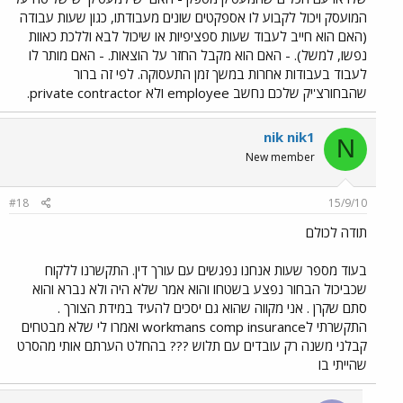
המועסק ויכול לקבוע לו אספקטים שונים מעבודתו, כגון שעות עבודה
(האם הוא חייב לעבוד שעות ספציפיות או שיכול לבא וללכת כאוות
נפשו, למשל). - האם הוא מקבל החזר על הוצאות. - האם מותר לו
לעבוד בעבודות אחרות במשך זמן התעסוקה. לפי זה ברור
שהבחורצ'יק שלכם נחשב employee ולא private contractor.
nik nik1
N
New member
#18
15/9/10
תודה לכולם
בעוד מספר שעות אנחנו נפגשים עם עורך דין. התקשרנו ללקוח
שכביכול הבחור נפצע בשטחו והוא אמר שלא היה ולא נברא והוא
סתם שקרן . אני מקווה שהוא גם יסכים להעיד במידת הצורך .
התקשרתי לworkmans comp insurance ואמרו לי שלא מבטחים
קבלני משנה רק עובדים עם תלוש ??? בהחלט הערתם אותי מהסרט
שהייתי בו