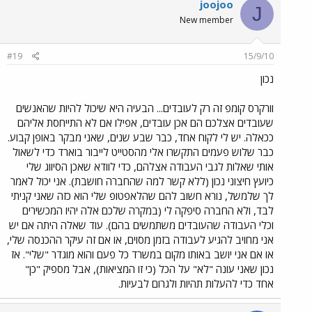
joojoo
J
New member
#19
15/9/10
נכון
וורקרס קומפ זה רק לעובדים... הבעיה היא שיכול להיות שהאנשים
שעובדים אצלכם הם אכן עובדים, אפילו אם לא התייחסת אליהם
ככאלה. יש לי לקוח אחד, כבר שבע שנים, שאני מבקר באופן קבוע.
כבר שלוש פעמים התקשרו אלי מהסטייט לייבור בוארד כדי לשאול
אותי שאלות לגבי העבודה אצלהם, כדי לוודא שאכן הסיווג שלי
כיועץ חיצוני נכון (ללא קשר למה שהחברה חושבת). אני יכול לאמר
לך שלמשל, נורא חשוב להם שהלאפטופ שלי הוא כזה שאני קניתי
לבד, ולא החברה סיפקה לי (במקרה שלכם אלה יהיו המכשירים
וכלי העבודה שהעובדים משתמשים בהם). עוד שאלה היתה אם יש
אני מחויב להגיע לעבודה בזמן מסוים, או אם זה עיקר ההכנסה שלי,
או אם אני יושב באותו מקום במשרד כל פעם והוא מוגדר "שלי". אז
נכון שאני עונה "לא" על הכל (כי זו המציאות), אבל מספיק "כן"
אחד כדי להעלות תהיות ולגרום לבעיות.