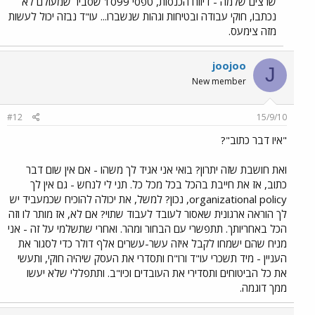
שרצים שלמה - דיווח הכנסות, טפסי 1099 שסביר שמעולם לא
נכתבו, חוקי עבודה ובטיחות וגהות שנשברו... עו"ד נבזה יכול לעשות
מזה צימעס.
joojoo
J
New member
#12
15/9/10
"איו דבר כתוב"?
ואת חושבת שזה יתרון? בואי אני אגיד לך משהו - אם אין שום דבר
כתוב, אז את חייבת בהכל בכל מכל כל. תני לי לנחש - גם אין לך
organizational policy, נכון? למשל, את יכולה להוכיח שכמעביד יש
לך הוראה ארגונית שאסור לעובד לעבוד שתוי? אם לא, אז מותר לו וזה
הכל באחריותך. תתפשרי עם הבחור ומהר. ואחרי שתשלמי על זה - אני
מניח שהם ישמחו לקבל איזה עשר-עשרים אלף דולר כדי לסגור את
העניין - מיד תשכרי עו"ד ורו"ח ותסדרי את העסק שיהיה חוקי, ותעשי
את כל הביטוחים ותסדירי את העובדים וכיו"ב. ותתפללי שלא יעשו
ממך דוגמה.