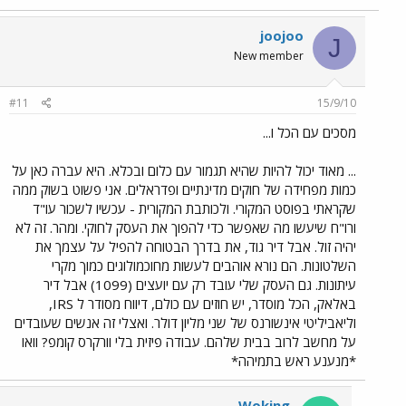
joojoo
J
New member
#11
15/9/10
מסכים עם הכל ו...
... מאוד יכול להיות שהיא תגמור עם כלום ובכלא. היא עברה כאן על
כמות מפחידה של חוקים מדינתיים ופדראלים. אני פשוט בשוק ממה
שקראתי בפוסט המקורי. ולכותבת המקורית - עכשיו לשכור עו"ד
ורו"ח שיעשו מה שאפשר כדי להפוך את העסק לחוקי. ומהר. זה לא
יהיה זול. אבל דיר גוד, את בדרך הבטוחה להפיל על עצמך את
השלטונות. הם נורא אוהבים לעשות מחוכמולוגים כמוך מקרי
עיתונות. גם העסק שלי עובד רק עם יועצים (1099) אבל דיר
באלאק, הכל מוסדר, יש חוזים עם כולם, דיווח מסודר ל IRS,
וליאביליטי אינשורנס של שני מליון דולר. ואצלי זה אנשים שעובדים
על מחשב לרוב בבית שלהם. עבודה פיזית בלי וורקרס קומפ? וואו
*מנענע ראש בתמיהה*
Woking