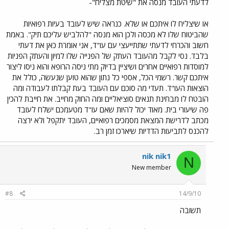
לדעתי העובד מנסה את "שיטת מצליח"-
או שיצליח לו איתכם או שלא. כנראה שיש לעובד בעיות רפואיות
שהביטוח שלו לא מכסה ולכן הוא מנסה "להלביש עליכם תיק". באמת
חשוב והכרחי לדעתי שתתייעצי עם עו"ד, אני אומרת כאן את דעתי
בלבד. נסי לקבל מהעובד העתק של הפנייה שלו למיון והעתק הפניות
למוסדות רפואיים אחרים ושיציין בדיוק מתי ניסה הרופא והוא ניסו ליצור
איתכם קשר. רשמי הכל, אספי כל נתון שהוא טוען שנעשה, כולל את
הוצאות העו"ד. תעדי מה סוכם עם העובד בעת קבלתו לעבודה ומה
הובטח לו מבחינת תנאים סוציאליים ומה החוק מחייב. את חייבת להכין
פה שיעורי בית. מאוד יכול להיות שאם עו"ד מטעמכם ישלח לעובד
מכתב לדרישת המצאת מסמכים רפואיים, העובד יתקפל ולא ירצה
להכנס לתביעות הדדיות שיארכו זמן רב.
nik nik1
N
New member
#8
14/9/10
תשובה