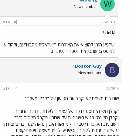
W
New member
#14
15/9/10
נראה לי
שהגיע הזמן להוציא את האזרחות הישראלית מהבוידעם, ולהודיע
למיסס G שתכין את הספה הנפתחת.
Boston Guy
B
New member
#13
15/9/10
שום בית משפט לא יקבל את הטיעון של "קבלן משנה"
"קבלן משנה" נוסע ברכב של עצמו - לא נוהג ברכב החברה.
"קבלן משנה" מגיש חשבוניות על שרותיו ומקבל תשלום כנגד
חשבונית. הערכה די סבירה - מתאור העניין נראה שמדובר בעבודה
"בשחור" מתחת לשולחן, וכשיגיעו לבית משפט תיפתח קופת