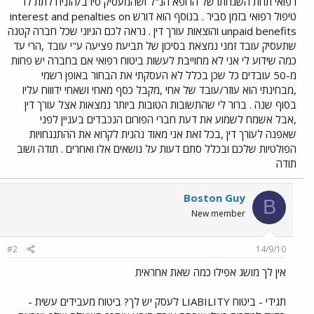
רפואי תחת השגחתו של הרופא הנ"ל ושהמעסיק סירב/הזניח לתת לו
טיפול רפואי בזמן סביר . בנוסף הוא דורש interest and penalties on
unpaid benefits והוצאות עורך דין . נראה לכם הגיוני שכל חברה קטנה
שתעסיק עובד זמני נמצאת בסיכון של תביעת פציעה ע"י עובד ,הרי עד
כמה שידוע לי אני לא מחוייבת לעשות ביטוח רפואי אם בחברה יש פחות
מ-50 עובדים כל שכן בכלל לא העסקתי את הבחור באופן רשמי
,מבחינתי הוא עוזר/עובד של אחי ,מקבל כסף מאחי ושאחי ידוווח עליו
בסוף שנה . ברור לי שהתשובות הטובות ביותר נמצאות אצל עורך דין
,אבל אשמח לשמוע את דעת חברי הפורום הנכבדים בעניין לפני
שאפנה לעורך דין ,בכל זאת אני מאוד נהנית לקרוא את ההתנגחויות
הפולטיות שלכם ובכלל סתם דעות על נושאים אלו ואחרים . תודה ושוב
תודה
Boston Guy
B
New member
#2
14/9/10
אין לך מושג אפילו כמה שאת אחראית
תגידי - ביטוח LIABILITY לעסק יש לך? ביטוח מעבידים עשית -