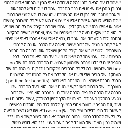
שיעזור לו עם הכאב בזמן נהיגה ועבודה ! אחי הבין שהבחור אדיוט לגמרי
וכמובן מסכן את עצמו ואת רכב החברה ,אמר לו שלום ולא להתראות
,ולאחר מספר ימים נתן לו את המשכורת שמגיעה לו ,לא לפני שהבחור
שלח הודיע לו שהוא ישלח אליו אנשים אם הוא לא יקבל משכורת (מישהו
אמר או אפילו רמז שלא תקבל?) . אחרי שהבחור קיבל את כל מה שמגיע
לו הוא הבין שקצת טעה לגבי האיומים על אחי ,ואחרי שבועיים התקשר
והתחנן לחזור לעבוד ,אחי אמר לו ,נראה אולי ואני אמרתי לאחי אין סיכוי!
לא לוקחת סיכונים שהבחור יעשה תאונה עם הרכב ואז נהיה לגמרי
מושבתים . לפני שבוע אחי קיבל טלפון ושאלה אותו בחורה מה מספר
הביטוח שלנו ,אחי אמר לה שאין לו מושג על מה היא מדברת . לפני
מספר ימים קיבלנו מכתב שממוען לאחי/שם החברה לכתובת של po
box שהשתמשנו בה לקבל מכתבים מלקוחות נודניקים ,כי הכתובת של
העסק זו של הבית שלי ולשם אני מקבלת את כל המכתבים הרשמיים
מבנק וחברת אשראי וכו, .המכתב הוא רשמי (petition for benefits )
מעורך דין של הבחור האמריקאי שמניח שאחי הוא בעל החברה ושזו
חברה עם הרבה סניפים והרבה עובדים . במכתב הוא מציין שהבחור
נפצע במהלך העבודה ובאותו יום הלך למיון להיבדק ,עשה צילומים mri
ועוד ,וגם מספר שבועות אחרי המשיך ללכת לכל מיני מוסדות רפואיים
לעשות כל מיני בדיקות וצילומים . אין case no ז"א שזו לא נראית תביעה
רק בקשה להסדר כספי . כתוב גם שהרופא ניסה ליצור קשר איתנו ???
ושהיה נסיון מצידו של העובד לפתור את העניין ??? הוא דורש טיפול