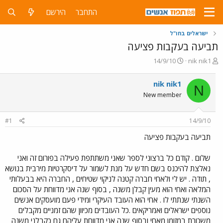
התחבר
הירשם
ישראלים בחו"ל
תביעה בעקבות פציעה
פ
פ
14/9/10
nik nik1
ו
ו
ת
ר
nik nik1
N
ח
ס
New member
ה
ם
נ
ב
ו
ת
#1
14/9/10
ש
א
א
ר
תביעה בעקבות פציעה
י
ך
שלום . קודם כל ברצוני לספר שאני משתתפת פעילה בפורום זה ואני
נאלצת להיכנס בשם חדש על מנת לשמור על דיסקרטיות מירבית בנושא
, תודה . יש לי ולאחי חברה קטנה לניקוי שטיחים , החברה היא בבעלותי
המלאה ואחי הוא מעין קבלן משנה , בסוף שנה אני מדווחת על הסכום
השנתי שנתתי לו . אחי הוא העובד העיקרי ומידי פעם מועסקים אנשים
נוספים ישראלים ואמריקאים .כל העובדים מכיוון שהם זמניים מקבלים
משכורת במזומן מאחי ובסוף שנה אני מדווחת עליהם גם כקבלני משנה