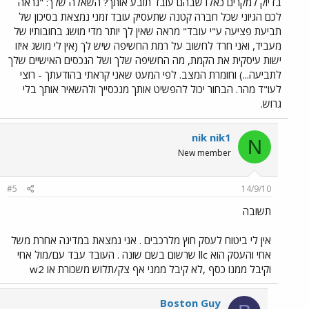
בדיוק למקרים כאלו שבהם עובד תובע אותך? השאלה שלך: "נראה
לכם הגיוני שכל חברה קטנה שתעסיק עובד זמני נמצאת בסיכון של
תביעת פציעה ע"י עובד" מראה שאין לך יותר מדי מושג בחובותיו של
מעביד, ואני חרד לחשוב על רמת החשיפה שיש לך (אין לי מושג איזו
ישות עיסקית את הקמת, מה החשיפה שלך ושל הנכסים האישיים שלך
לתביעה...) וחומרת המצב. לפי המעט שאני קראתי בהודעתך - רוצי
לעו"ד מהר. הבחור יכול להפשיט אותך מנכסייך ולהשאיר אותך בלי
גרוש.
nik nik1
N
New member
#5
14/9/10
תשובה
אין לי ביטוח לעסק חוץ מלרכבים . אני נמצאת במדינה אחרת משל
אחי והעסק הוא llc שרשום בשם שונה . העובד עבד עם/מול אחי
וקיבל ממנו כסף ,לא קיבל ממני אף צק/תלוש משכורת או w2
Boston Guy