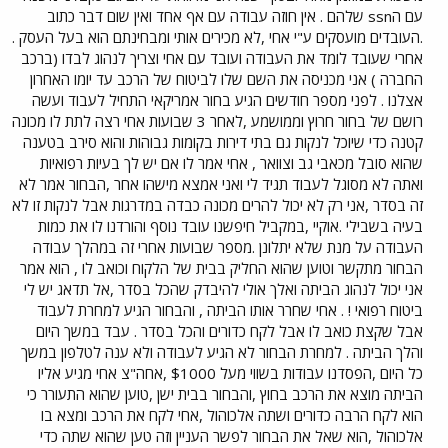
עם הssn שלהם . אין חוזה עבודה עם אף אחד ואין שום דבר כתוב
.העובדים מועסקים ע"י אחי ,לא מכירים אותי ומבחינתם הוא בעל העסק .
אחרי שעובד לומד את העבודה ועובד עם אחי וצריך לנהוג לבדו (ברכב
החברה ) אני מכניסה את השם שלו לביטוח של הרכב עד יומו האחרון
אצלנו . לפני מספר חודשים הגיע בחור אמריקאי התחיל לעבוד ועשה
רושם של בחור חרוץ וממושמע ,לאחר 3 שבועות אחי רצה לתת לו מכונה
קטנה כדי שיוכל לנקות גם בתי דירות בקומות גבוהות והוא סירב בטענה
שהוא סובל מכאבי גב וצוואר , אחי אמר לו אם יש לך בעיות רפואיות
ואתה לא מסוגל לעבוד תגיד לי ואני אמצא מישהו אחר ,הבחור אמר לא
זה בסדר ,אני רק לא יכול להרים מכונה כבדה במדרגות אבל לנקות זו לא
בעיה בשבילי .אוקיי ,במקביל חיפשנו עובד נוסף והורדנו לו את כמות
העבודה על מנת שלא יתלונן .מספר שבועות אחרי זה במהלך עבודה
הבחור מתקשר וטוען שהוא החליק בבית של הלקוח וכואב לו , הוא אמר
אני יכול לנהוג הביתה ואלך אולי להיבדק שהכל בסדר ,אל תדאג יש לי
ביטוח רפואי ! . אחי שחרר אותו הביתה , והבחור הגיע למחרת לעבוד
אבל שקצת כואב לו אבל לקח כדורים והכל בסדר . עבד במשך היום
והלך הביתה . למחרת הבחור לא הגיע לעבודה ולא ענה לטלפון במשך
כל היום ,הפסדנו עבודות בשווי מעל $1000 ,אחה"צ אחי מגיע אליו
הביתה מוצא את הרכב בחוץ ,והבחור בבית ישן ,טוען שהוא התעורר כי
הוא לקח הרבה כדורים ושתה אלכוהול ,אחי לקח את הרכב ומצא בו
אלכוהול ,הוא שאל את הבחור לפשר העניין וזה טען שהוא שתה כדי