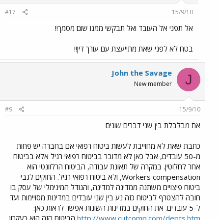
#17
15/9/10
אל תפני אל העובד ואל תבקשי ממנו שום מסמך!!
בטח לא לפני שאת מתייעצת עם עורך דין!!
John the Savage
J
New member
#9
15/9/10
את מבלבלת בין שני דברים שונים
כתבת שאת לא מחוייבת לעשות ביטוח רפואי אם בחברה יש פחות
מ-50 עובדים, אבל כאן לא מדובר בביטוח רפואי רגיל אלא בביטוח
אחר לחלוטין. במקרה של תאונת עבודה, הביטוח הרלוונטי הוא
Workers compensation, ולא ביטוח רפואי רגיל. החוקים לגבי
ביטוח פיצויים משתנה ממדינה למדינה, והגודל המינימלי של עסק בו
חובה להצטרף לביטוח כזה נע בין שני עובדים במדינות מסויימות ועד
ל-5 עובדים. את החוקים במדינות השונות אפשר לראות כאן:
http://www.cutcomp.com/depts.htm
הביטוח הזה הוא כעקרון