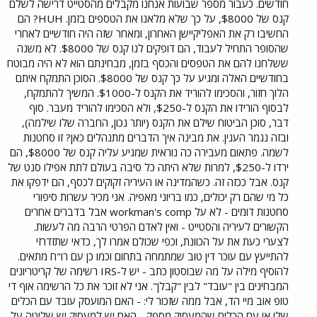
חודשים. כעבור מספר שבועות אנחנו מקבלים מהסטייט דרישה לשלם
קנס של $8000, על כך שלא מלאנו את הטספים בזמן. HUH? הם
החשיבו רק את האפליקיישן האחרון, ומאחר שזה היה חודשיים לאחרי
שהסופר התחיל לעבוד, הם דופקים לנו קנס של $8000. לא משנה
ששלחנו להם את הטפסים והכסף בזמן, מבחינתם הוא לא היה מבוטח
בחודשיים האלה ומגיע על כך קנס של $8000. הסוכן התמקח איתם
הלוך חזור, והסכימו להוריד את הקנס ל-$1000. המשיך להתמקח,
לבסוף הורידו את הקנס ל-$250, ולא הסכימו להוריד מעבר. סוף
דבר, סוכן הביטוח שילם את הקנס (יותר נכון, החברה שלו שילמה),
ובזה נגמר הענין. את מבינה איך הדברים מתנהלים כאן? זו סחטנות
לשמה. פתאום מעבירה כה נוראית שמגיע עליה קנס של $8000, הם
ירדו ל-$250, למרות שלא היתה כל סיבה בעולם לתת אפילו סנט של
קנס. אבל ככזה זה. כשהמדינה או העיריה זקוקים לכסף, הם ידפקו את
כל מי שהם רק יכולים, כמו בריוני מאפיה. אני מכיר עשרות סיפורי
סחטנות דומים - לא על workman's comp אבל בדברים אחרים
הקשורים לעיריה והסטייט - ואין לאדם הפרטי הרבה מה לעשות.
לצערי כעת את על הכוונת, וכפי שכולם אמרו לך, כדאי שתזדרזי
להתייעץ עם עוכר דין טוב שמתמחה בתחום וכמו כן עם רו"ח מתאים.
להוסיף מילה על מה שבוסטון כתב - יש ל-IRS רשימה של קריטריונים
המבחינים בין "עובד" לבין "קבלן". אני לא זוכר את כל הרשימה אוף די
טופ אוב מיי הד, אבל ממה שזכור לי: - האם המועסק עובד עם הכלים
שלו או עם הכלים שהמעסיק מספק - האם יש למעסיק יש שליטה על