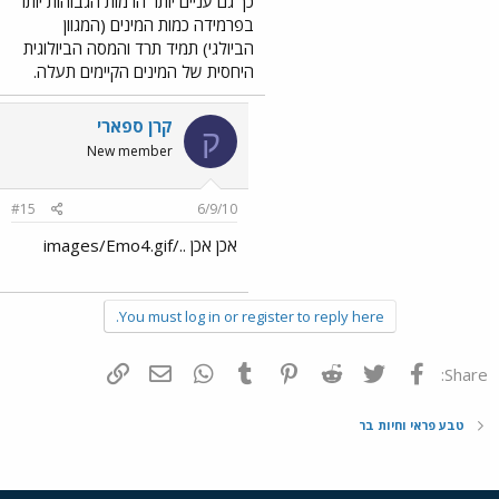
כך גם עניים יותר הרמות הגבוהות יותר
בפרמידה כמות המינים (המגוון
הביולגי) תמיד תרד והמסה הביולוגית
היחסית של המינים הקיימים תעלה.
קרן ספארי
ק
New member
#15
6/9/10
אכן אכן ../images/Emo4.gif
You must log in or register to reply here.
פייסבוק
Twitter
Reddit
Pinterest
Tumblr
WhatsApp
דואר אלקטרוני
הוסף קישור
Share:
טבע פראי וחיות בר