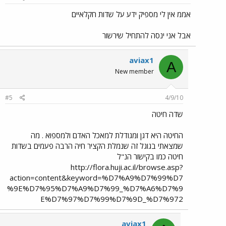
אממ אין לי מספיק ידע על שדות חקלאיים
אבל אני ינסה להתחיל שירשור
aviax1
A
New member
#5
4/9/10
שדה חיטה
החיטה היא דגן ומגודלת למאכל האדם ולמספוא . מה
שמצאתי בגוגל זה שנמלת הקציר חיה הרבה פעמים בשדות
חיטה כמו בקישור הנ"ל
http://flora.huji.ac.il/browse.asp?
action=content&keyword=%D7%A9%D7%99%D7
%9E%D7%95%D7%A9%D7%99_%D7%A6%D7%9
E%D7%97%D7%99%D7%9D_%D7%972
aviax1