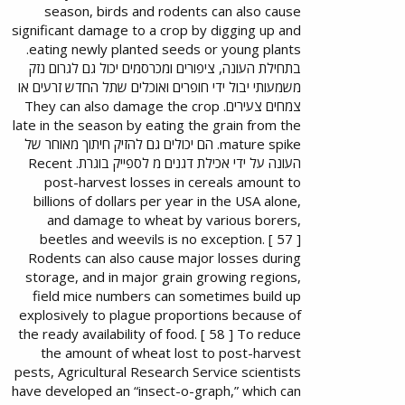
season, birds and rodents can also cause
significant damage to a crop by digging up and
eating newly planted seeds or young plants.
בתחילת העונה, ציפורים ומכרסמים יכול גם לגרום נזק
משמעותי יבול ידי חופרים ואוכלים שתל החדש זרעים או
צמחים צעירים. They can also damage the crop
late in the season by eating the grain from the
mature spike. הם יכולים גם להזיק חיתוך מאוחר של
העונה על ידי אכילת דגנים מ לספייק בוגרת. Recent
post-harvest losses in cereals amount to
billions of dollars per year in the USA alone,
and damage to wheat by various borers,
beetles and weevils is no exception. [ 57 ]
Rodents can also cause major losses during
storage, and in major grain growing regions,
field mice numbers can sometimes build up
explosively to plague proportions because of
the ready availability of food. [ 58 ] To reduce
the amount of wheat lost to post-harvest
pests, Agricultural Research Service scientists
have developed an “insect-o-graph,” which can