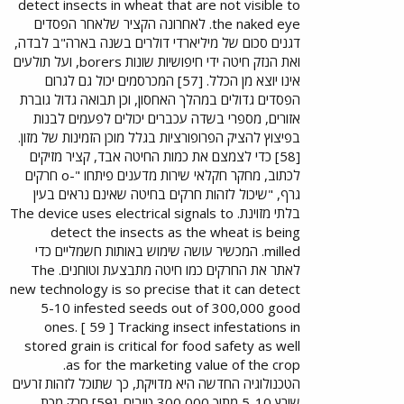
detect insects in wheat that are not visible to
the naked eye. לאחרונה הקציר שלאחר הפסדים
דגנים סכום של מיליארדי דולרים בשנה בארה"ב לבדה,
ואת הנזק חיטה ידי חיפושיות שונות borers, ועל תולעים
אינו יוצא מן הכלל. [57] המכרסמים יכול גם לגרום
הפסדים גדולים במהלך האחסון, וכן תבואה גדול גוברת
אזורים, מספרי בשדה עכברים יכולים לפעמים לבנות
בפיצוץ להציק הפרופורציות בגלל מוכן הזמינות של מזון.
[58] כדי לצמצם את כמות החיטה אבד, קציר מזיקים
לכתוב, מחקר חקלאי שירות מדענים פיתחו "-o חרקים
גרף, "שיכול לזהות חרקים בחיטה שאינם נראים בעין
בלתי מזוינת. The device uses electrical signals to
detect the insects as the wheat is being
milled. המכשיר עושה שימוש באותות חשמליים כדי
לאתר את החרקים כמו חיטה מתבצעת וטוחנים. The
new technology is so precise that it can detect
5-10 infested seeds out of 300,000 good
ones. [ 59 ] Tracking insect infestations in
stored grain is critical for food safety as well
as for the marketing value of the crop.
הטכנולוגיה החדשה היא מדויקת, כך שתוכל לזהות זרעים
שורץ 5-10 מתוך 300,000 טובים. [59] חרק מכת