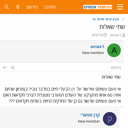
התחבר
הירשם
טבע פראי וחיות בר
שתי שאלות
פ
פ
4/9/10
aviax1
ו
ו
ת
ר
aviax1
A
ח
ס
New member
ה
ם
נ
ב
ו
ת
#1
4/9/10
ש
א
א
ר
שתי שאלות
י
ך
אי פעם עשיתם שירשור על 1) הבעלי חיים במדבר גובי? 2)מכיוון שהיום
איזה 60 אחוז מהקרקע של העולם המערבי מנוצלת לצרכי חקלאות האם
אי פעם עשיתם שרשור גם כן של החרקים החיות בשדות חקלאים ???
קרן ספארי
ק
New member