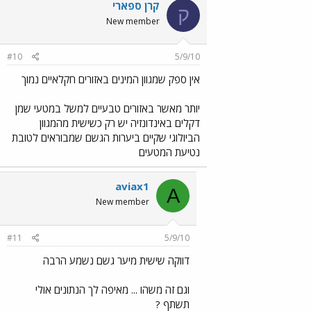
קרן ספארי
ק
New member
#10
5/9/10
אין ספק שמגוון המינים באזורים חקלאיים נמוך
יותר מאשר באזורים טבעיים למשל במטעי שמן
דקלים באינדונזיה יש רק כשישית מהמגוון
הביולוגי שקיים ביערות הגשם שמבוראים לטובת
נטיעת המטעים
aviax1
A
New member
#11
5/9/10
דווקה שישית מיער גשם נשמע הרבה
וגם זה משהו ... מאיפה לך הנתונים אולי
תשתף ?