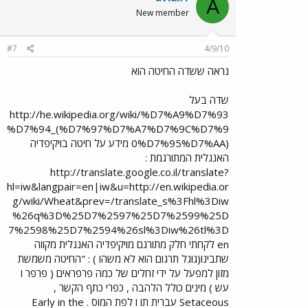
A
New member
#7
4/9/10
נראה ששדה החיטה הוא
שדה בעל
http://he.wikipedia.org/wiki/%D7%A9%D7%93
%D7%94_(%D7%97%D7%A7%D7%9C%D7%9
0%D7%95%D7%AA) מידע על חיטה בויקיפדיה
האנגלית המתורגמת :
http://translate.google.co.il/translate?
hl=iw&langpair=en|iw&u=http://en.wikipedia.or
g/wiki/Wheat&prev=/translate_s%3Fhl%3Diw
%26q%3D%25D7%2597%25D7%2599%25D
7%2598%25D7%2594%26sl%3Diw%26tl%3D
en לקחתי חלק מתורגם מויקיפדיה האנגלית מקווה
שתבינו(גוגל תרגום הוא לא משהו ) : "החיטה משמשת
מזון למפעל על ידי זחלים של כמה פרפראים ( פרפר ו
עש ) מינים כולל הלהבה , כפרי כתף הקשר ,
Setaceous עברית תו ו לפת המוס . Early in the