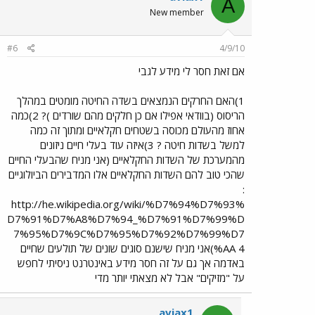
A
New member
#6
4/9/10
אם זאת חסר לי מידע לגבי
1)האם החרקים הנמצאים בשדה החיטה מומטים במהלך
הריסוס (בוודאי אפילו אם כן חלקים מהם שורדים )? 2)כמה
אחוז מהעולם מכוסה בשטחים חקלאיים ומתוך זה כמה
למשל בשדות חיטה ? 3)איזה עוד בעלי חיים ניזונים
מהמערכת של השדות החקלאיים (אני מניח שהבעלי החיים
שהכי טוב להם השדות החקלאיים אלו המדבירים הביולוגיים
:
http://he.wikipedia.org/wiki/%D7%94%D7%93%
D7%91%D7%A8%D7%94_%D7%91%D7%99%D
7%95%D7%9C%D7%95%D7%92%D7%99%D7
%AA 4)אני מניח שישנם סוגים שונים של תולעים שחיים
באדמה אך גם על זה חסר מידע באינטרנט ניסיתי לחפש
על "מזיקים" אבל לא מצאתי יותר מדי
aviax1