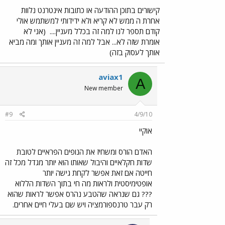
קישורים בתוכן ההודעה או כתובות אינטרנט נלוות
אחרת ה ממש לא קריא ולא ידידותי למשתמש אולי
קודם תספר לנו למה זה בכלל מעניין....
(אני לא
אומרת שזה לא... אבל למה זה מעניין אותך ומה מביא
אותך לעסוק בזה)
aviax1
A
New member
#9
4/9/10
אוקיי
האדם הורס ומשחיז את הנופים הפראיים לטובת
שדות חקלאיים והיבול שאותו הוא יותר מגדל מכל זה
חייטה אם זאת אפשר לקחת גישה יותר
אופטימיסטית ולראות מה חי בתוך השדות הללוא
??? גם שנראה שהטבע נהרס אפשר לראות שהוא
רק עבר טרנספורמציה ויש שם בעלי חיים אחרים.