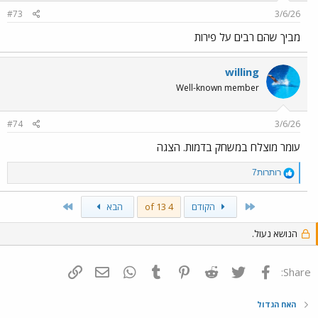
#73
3/6/26
מביך שהם רבים על פירות
willing
Well-known member
#74
3/6/26
עומר מוצלח במשחק בדמות. הצגה
R
רותרות7
e
a
Last
First
הקודם
4 of 13
הבא
c
t
i
הנושא נעול.
o
n
s
פייסבוק
Twitter
Reddit
Pinterest
Tumblr
WhatsApp
דואר אלקטרוני
הוסף קישור
Share:
:
האח הגדול