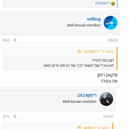
R
רימון2024
e
a
c
willing
t
Well-known member
i
o
n
#62
3/6/26
s
:
נכתב ע"י רימון2024:
הצבעתי לאדיר
לא בא לי שגל תשאר לבד מול הכיתת יורים הזאת
וולקאם רימון
את צופה?
רימון2024
Well-known member
#78
3/6/26
נכתב ע"י willing: