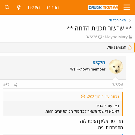
התחבר
הירשם
האח הגדול
** שרשור תכנית הדחה **
פ
פ
3/6/26
Maybe Mary
ו
ו
ת
הנושא נעול.
ר
ח
ס
ה
ם
מיק83
נ
ב
ו
ת
Well-known member
ש
א
א
ר
#57
3/6/26
י
ך
נכתב ע"י רימון2024:
הצבעתי לאדיר
לא בא לי שגל תשאר לבד מול הכיתת יורים הזאת
מחונטת אלירן הפכת לזה
התפתחות יפה