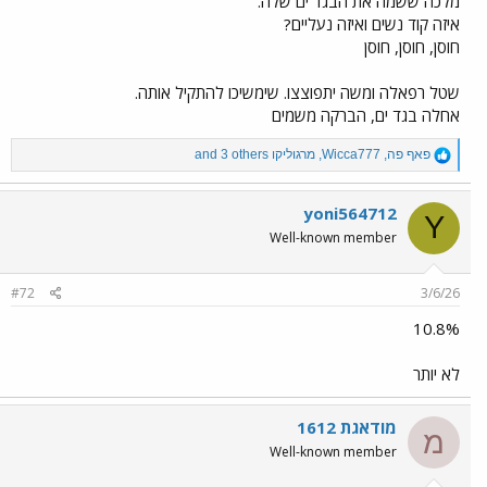
מלכה ששמה את הבגד ים שלה.
איזה קוד נשים ואיזה נעליים?
חוסן, חוסן, חוסן
שטל רפאלה ומשה יתפוצצו. שימשיכו להתקיל אותה.
אחלה בגד ים, הברקה משמים
R
פאף פה
,
Wicca777
,
מרגוליקו
and 3 others
e
a
c
yoni564712
Y
t
Well-known member
i
o
n
#72
3/6/26
s
:
10.8%
לא יותר
מודאגת 1612
מ
Well-known member