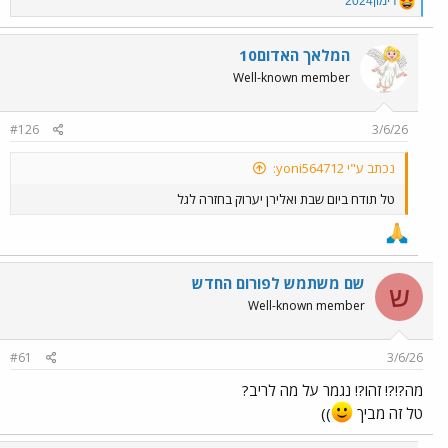
R
רימון2024
e
a
c
המלאך האדום10
t
Well-known member
i
o
n
#126
3/6/26
s
:
נכתב ע"י yoni564712:
טל תודח ביום שבת ואלירן יערוק בחזרה לגל
שם משתמש לפורום החדש
ש
Well-known member
#61
3/6/26
מה?!?! זהו?! נגמר על מה לריב?
טל זה מביך
))