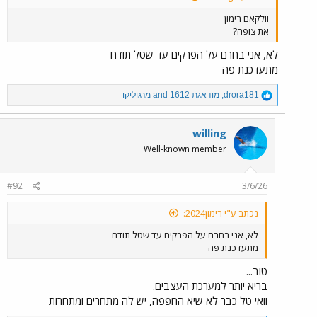
וולקאם רימון
את צופה?
לא, אני בחרם על הפרקים עד שטל תודח
מתעדכנת פה
R
drora181
,
מודאגת 1612
and
מרגוליקו
e
a
c
willing
t
Well-known member
i
o
n
#92
3/6/26
s
:
נכתב ע"י רימון2024:
לא, אני בחרם על הפרקים עד שטל תודח
מתעדכנת פה
טוב...
בריא יותר למערכת העצבים.
וואי טל כבר לא שיא החפפה, יש לה מתחרים ומתחרות