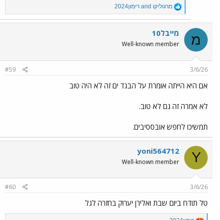
R
מרגוליקו
and
רימון2024
e
a
c
מייבל10
מ
t
Well-known member
i
o
n
#59
3/6/26
s
:
אם היא הייתה אומרת על הבגד ים זה לא היה טוב
לא אמרה זה גם לא טוב.
תמשיכו לחפש אובססיבים.
yoni564712
Y
Well-known member
#60
3/6/26
טל תודח ביום שבת ואלירן יערוק בחזרה לגל