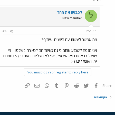
לכבוש את ההר
ל
New member
#4
26/5/01
מה אפשר לעשות עם הימנים....שרוף?
אני מנסה לשכנע אותם כי גם כאשר הם לכאורה בשלטון - מי
ששולט באמת הוא השמאל, אני לא מצליח במאמצי! (-: רחמנות
על האומללים! (-:
You must log in or register to reply here.
פייסבוק
Twitter
Reddit
Pinterest
Tumblr
WhatsApp
דואר אלקטרוני
הוסף קישור
Share:
אקטואליה