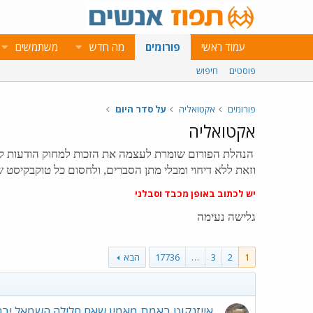
עמוד ראשי
פורומים
מה חדש
משתמשים
פוסטים
חיפוש
פורומים
אקטואליה
על סדר היום
אקטואליה
הנהלת הפורום שומרת לעצמה את הזכות למחוק הודעות לא 
וזאת ללא דיחוי ומבלי מתן הסברים, ולחסום כל טוקבקיסט ש
יש לכתוב באופן מכבד וסבלני
גלישה נעימה
1
2
3
…
17736
הבא
אייזנקוט באמת מאמין שאם חלילה השמאל יבח