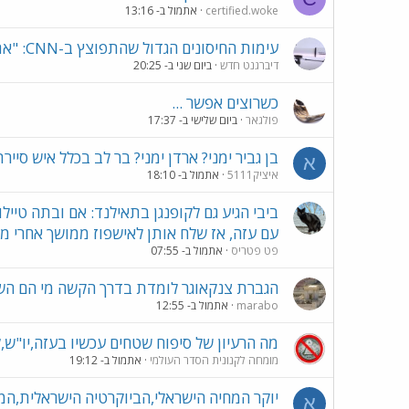
certified.woke
אתמול ב- 13:16
עימות החיסונים הגדול שהתפוצץ ב-CNN: "את מדברת שטויות"
דיברגנט חדש
ביום שני ב- 20:25
כשרוצים אפשר ...
פולגאר
ביום שלישי ב- 17:37
בן גביר ימני? ארדן ימני? בר לב בכלל איש סיי
א
איציק5111
אתמול ב- 18:10
ביבי הגיע גם לקופנגן בתאילנד: אם ובתה טיי
עם עזה, אז שלח אותן לאישפוז ממושך אחרי מ
פט פטריס
אתמול ב- 07:55
הגברת צנקאוגר לומדת בדרך הקשה מי הם הש
marabo
אתמול ב- 12:55
מה הרעיון של סיפוח שטחים עכשיו בעזה,יו"ש,לב
מומחה לקנונית הסדר העולמי
אתמול ב- 19:12
יוקר המחיה הישראלי,הביוקרטיה הישראלית,המי
א