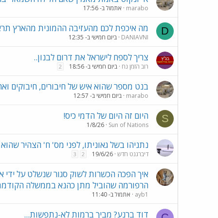
marabo
אתמול ב- 17:56
מה איכפת לכם מהעזיבה ההמונית מהארץ תראו
D
DANIAVNI
ביום חמישי ב- 12:35
צריך לספח לישראל את דרום לבנון..
רוב הזמן נח
ביום חמישי ב- 18:56
2
בנט מספר שהוא איש של חיבורים, חיבוקים וא
marabo
ביום חמישי ב- 12:57
היום זה היום של הדמי כיס!
S
1/8/26
Sun of Nations
נתניהו בשל גאוניתו, לפני מס' ח' הצהיר שהו
דיברגנט חדש
19/6/26
3
2
איך הפכה הכשרות לשוק סגור שנשלט על ידי א
הרפורמה שהוביל מתן כהנא בממשלה הקודמ
ayb1
אתמול ב- 11:40
דוד ברנע? מביך ברמות לא-נתפשות...
C