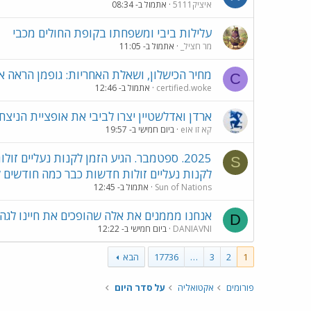
איציק5111
אתמול ב- 08:34
עלילות ביבי ומשפחתו בקופת החולים מכבי
מר חציל_
אתמול ב- 11:05
מחיר הכישלון, ושאלת האחריות: גופמן הראה
C
certified.woke
אתמול ב- 12:46
ארדן ואדלשטיין יצרו לביבי את אופציית הניצחו
eקא זו או
ביום חמישי ב- 19:57
2025. ספטמבר. הגיע הזמן לקנות נעליים 
S
לקנות נעליים זולות חדשות כבר כמה חודשים ק
Sun of Nations
אתמול ב- 12:45
אנחנו מממנים את אלה שהופכים את חיינו לגהי
D
DANIAVNI
ביום חמישי ב- 12:22
1
2
3
…
17736
הבא
פורומים
אקטואליה
על סדר היום