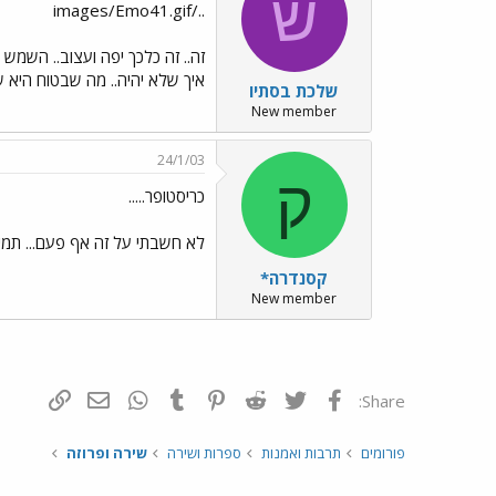
ש
../images/Emo41.gif
זה.. זה כלכך יפה ועצוב.. השמ
איך שלא יהיה.. מה שבטוח היא
שלכת בסתיו
New member
24/1/03
ק
כריסטופר.....
לא חשבתי על זה אף פעם... תמיד
קסנדרה*
New member
פייסבוק
Twitter
Reddit
Pinterest
Tumblr
WhatsApp
דואר אלקטרונ
הוסף קי
Share:
פורומים
תרבות ואמנות
ספרות ושירה
שירה ופרוזה