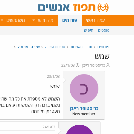
עמוד ראשי
פורומים
מה חדש
משתמשים
פוסטים
חיפוש
פורומים
תרבות ואמנות
ספרות ושירה
שירה ופרוזה
שמש
פ
פ
כריסטופר רייבן
23/1/03
ו
ו
ת
ר
23/1/03
ח
ס
כ
שמש
ה
ם
נ
ב
ו
ת
השמש לא מספרת את כל מה שהיא יו
ש
א
גשמי ברכה רק השמש תדע אם באמ
כריסטופר רייבן
א
ר
מעט זמן מלחמה
י
New member
ך
24/1/03