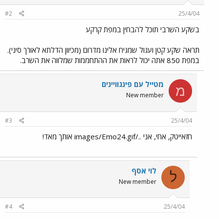
#2
25/4/04
בשקע השרבי תוכל להבחין במפת קרקע
תראה שקע קטן ועגול שמגיח אלינו מדרום (מכיוון הדלתא לאורך סיני).
במפת 850 אתה יכול לראות את ההתחממות שמלווה את השרב.
מטייל עם פינגוויינים
מ
New member
#3
25/4/04
חזאייטק, אחי, אני ../images/Emo24.gif אותך מאד!
לוי אסף
ל
New member
#4
25/4/04