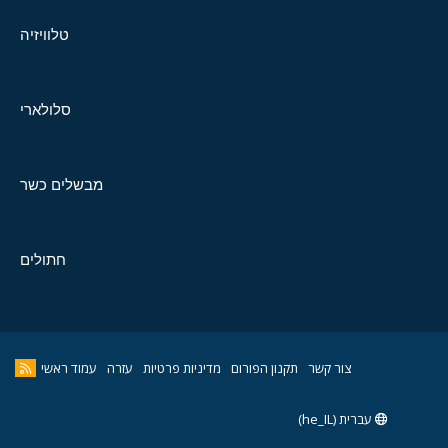
טלוויזיה
סלולארי
מבשלים כשר
חתולים
צור קשר
תקנון הפורום
מדיניות פרטיות
עזרה
עמוד ראשי
עברית (he_IL)