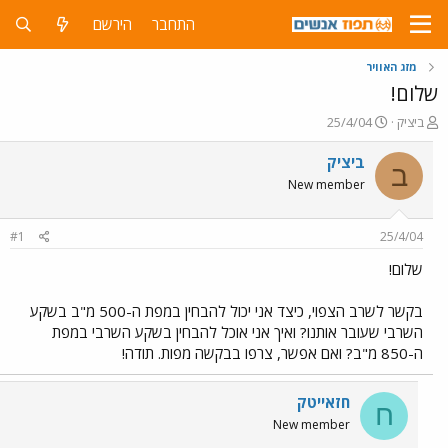
התחבר
הירשם
מזג האוויר
שלום!
פ
פ
ביציק
25/4/04
ו
ו
ת
ר
ביציק
ב
ח
ס
New member
ה
ם
נ
ב
ו
ת
#1
25/4/04
ש
א
א
ר
שלום!
י
ך
בקשר לשרב הצפוי, כיצד אני יכול להבחין במפת ה-500 מ"ב בשקע
השרבי שעובר אותנו? ואיך אני אוכל להבחין בשקע השרבי במפת
ה-850 מ"ב? ואם אפשר, צרפו בבקשה מפות. תודה!
חזאייטק
ח
New member