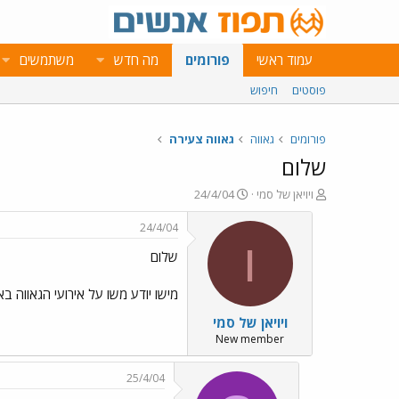
עמוד ראשי
פורומים
מה חדש
משתמשים
פוסטים
חיפוש
פורומים
גאווה
גאווה צעירה
שלום
פ
פ
ויויאן של סמי
24/4/04
ו
ו
ת
ר
24/4/04
ח
ס
ו
שלום
ה
ם
נ
ב
ו
ת
מישו יודע משו על אירועי הגאווה ב
ש
א
ויויאן של סמי
א
ר
י
New member
ך
25/4/04