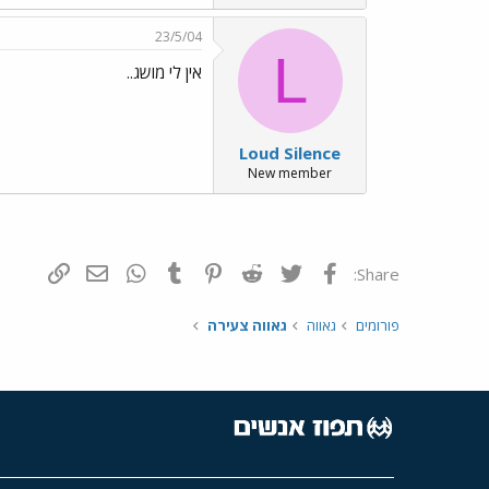
23/5/04
L
אין לי מושג..
Loud Silence
New member
פייסבוק
Twitter
Reddit
Pinterest
Tumblr
WhatsApp
דואר אלקטרונ
הוסף קי
Share:
פורומים
גאווה
גאווה צעירה