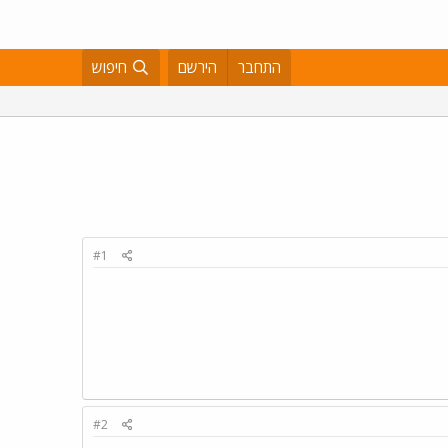
התחבר
הירשם
חיפוש
#1
#2