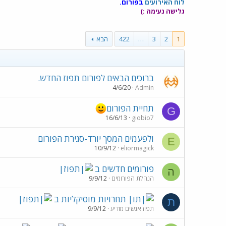
לוח האירועים
בפורום.
גלישה נעימה :)
1
2
3
…
422
הבא
ברוכים הבאים לפורום תפוז החדש.
4/6/20
Admin
תחיית הפורום
G
16/6/13
giobio7
ולפעמים המסך יורד-סגירת הפורום
E
10/9/12
eliormagick
פורומים חדשים ב
ה
הנהלת הפורומים
9/9/12
תחרויות מוסיקליות ב
ת
תפוז אנשים מודיע
9/9/12