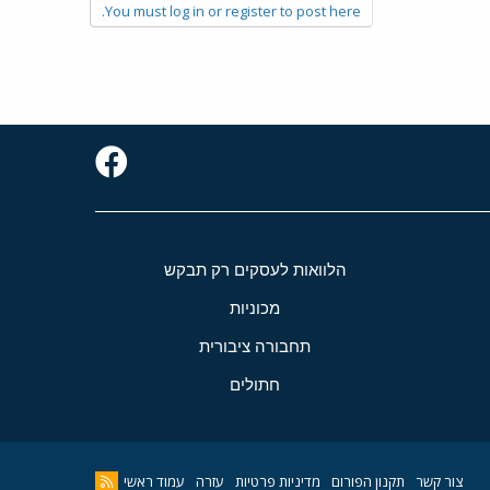
You must log in or register to post here.
הלוואות לעסקים רק תבקש
מכוניות
תחבורה ציבורית
חתולים
צור קשר
תקנון הפורום
מדיניות פרטיות
עזרה
עמוד ראשי