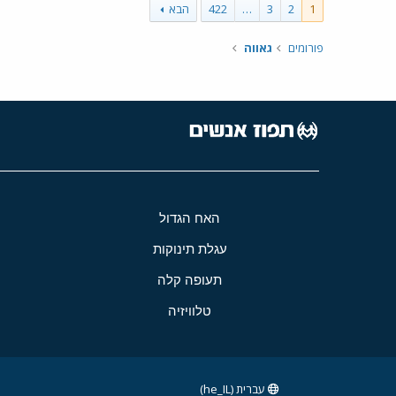
1
2
3
…
422
הבא
פורומים
גאווה
האח הגדול
עגלת תינוקות
תעופה קלה
טלוויזיה
עברית (he_IL)