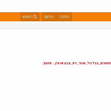
התחבר
הירשם
חיפוש
ים, בכל גיל, מגזר, דת, צבע או מין... תהנו(: