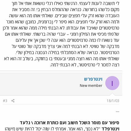
לי תשובה לענות לעצמי. הרגשתי כאילו רגלי נושאות אותי אל תוך
מקום כלשהו בחורשה. כנראה שההומלס הבחין בי. זה מסביר את
העובדה שהוא זרק עלי חפצים שבירים. שאלתי אותו מה הוא עושה
ולמה הוא זורק עלי חפצים. הוא סיפר לי (ברומנית, כמובן) שהוא מוכר
טרנזיסטורים שאיבד את עבודתו. לא הבנתי מילה ממה שהוא אמר ולכן
שלפתי מכיסי את המילון רומני – עברי שהיה ברשותי. שאלתי אותו אם
עוד נשארו לו כמה טרנזיסטורים. הוא ענה לי שכן אך אין עליהם
מדבקה של טוויטי. לא הבנתי למה אני צריך מדבקה של טווטי על
הטרנזיסטור. כנראה שלא הסתכלתי במילה הנכונה במילון שלי.
שאלתי אותו מה הוא רוצה ממני ובעטתי בו בחוזקה, בשלב זה הוא לא
רצה למכור לי טרנזיסטור, לא הבנתי למה.
וינטרפרש
ו
New member
#3
18/1/03
....
סיפור עם מוסר השכל חשוב ועם כותרת ארוכה \ גלעד
וינטרפלד
"לא נכון", הוא אמר. אמרתי לו שזה יכול להיות שיש מישהו