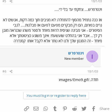
#5
18/1/03
וינטרפרש..... צחקתי עד בלי די......
אז ככה נתחיל מהסוף להתחלה: לא מגיבים תוך כמה דקות, אנשים לא
גרים בפורום, הם רק מבקרים מפעם לפעם אז סבלנות...... לגבי
הסיפורים - אני מבינה שניסית להיות מיוחד ולספר משהו שכנראה מובן
רק לך.... אבל אני בהחלט שועשעתי. אינך משוגע כציטוטתך אלא
מיוחד - זה הסגנון שלך ולנו לא נותר אלא לקבל אותו
קסנדרה
וינטרפרש
ו
New member
#6
18/1/03
תודה../images/Emo9.gif
You must log in or register to reply here.
פייסבוק
Twitter
Reddit
Pinterest
Tumblr
WhatsApp
דואר אלקטרוני
הוסף קישור
Share: