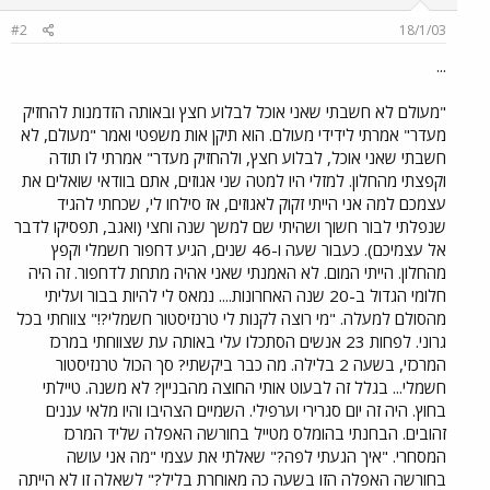
#2
18/1/03
...
"מעולם לא חשבתי שאני אוכל לבלוע חצץ ובאותה הזדמנות להחזיק
מעדר" אמרתי לידידי מעולם. הוא תיקן אות משפטי ואמר "מעולם, לא
חשבתי שאני אוכל, לבלוע חצץ, ולהחזיק מעדר" אמרתי לו תודה
וקפצתי מהחלון. למזלי היו למטה שני אגוזים, אתם בוודאי שואלים את
עצמכם למה אני הייתי זקוק לאגוזים, אז סילחו לי, שכחתי להגיד
שנפלתי לבור חשוך ושהיתי שם למשך שנה וחצי (ואגב, תפסיקו לדבר
אל עצמיכם). כעבור שעה ו-46 שנים, הגיע דחפור חשמלי וקפץ
מהחלון. הייתי המום. לא האמנתי שאני אהיה מתחת לדחפור. זה היה
חלומי הגדול ב-20 שנה האחרונות.... נמאס לי להיות בבור ועליתי
מהסולם למעלה. "מי רוצה לקנות לי טרנזיסטור חשמלי?!" צווחתי בכל
גרוני. לפחות 23 אנשים הסתכלו עלי באותה עת שצווחתי במרכז
המרכזי, בשעה 2 בלילה. מה כבר ביקשתי? סך הכול טרנזיסטור
חשמלי... בגלל זה לבעוט אותי החוצה מהבניין? לא משנה. טיילתי
בחוץ. היה זה יום סגרירי וערפילי. השמיים הצהיבו והיו מלאי עננים
זהובים. הבחנתי בהומלס מטייל בחורשה האפלה שליד המרכז
המסחרי. "איך הגעתי לפה?" שאלתי את עצמי "מה אני עושה
בחורשה האפלה הזו בשעה כה מאוחרת בליל?" לשאלה זו לא הייתה