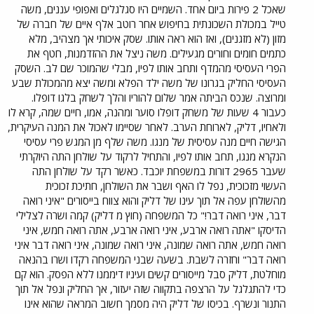
שאכל 2 פירות ביום אחד. השמיים היו סגלגלים ואפופי עננים, משה
טייל במכולת השכונתית בחיפוש אחר רוטב אלף איים של חברה של
מזון (לא מזגנים), ואז הוא ראה אותו. שסק איכותי אך מצהיב, מלא
כתמים חומים וחורים מגעילים. משה ניצל את ההזדמנות, חטף את
הפרי העסיסי מהמדף ותחב אותו לפיו, מבלי שהמוכר שם לב. השסק
העסיסי החליק בגרונו של משה ילד הפלא ומשה יצא מהמכולת שבע
ומרוצה. שנכס הביתה אמר שלום להוריו והלך לשחק בלגו דופלו.
כעבור 4 שעות של משחק דופלו סוער ומהנה, אמו, חיים שמה, קרא לו
ולאחיו, דליק, לארוחת הערב. לאחר שסיימו לאכול את המנה העיקרית,
הגישה חיים מנה עסיסית של מנגו. משה שלף מן המגש פרי עסיסי
הנקרא מנגו, תחב אותו לפיו, והתחיל לרקוד על שולחן התה היוקרתי
שעבר 2965 דורות במשפחת יוכבד. כאשר רקד על שולחן התה
העשוי מזכוכית, נפל לו האף ושבר את השולחן, חתיכת זכוכית
מהשולחן עפה אל תוך עינו של דליק והוא צווח בייסורים "איני רואה
דבר, איני רואה דבר!" כל המשפחה (חוץ מ דליק) קמה ושרה לצלילי
הדיסקו "אתה רואה ארבע, איני רואה ארבע, אתה רואה חמש, איני
רואה חמש, אתה רואה שמונה, איני רואה שמונה, איני רואה דבר איני
רואה דבר" וחזרה לשבת. בשעה שבני המשפחה רקדו ושרו בהנאה
מוחלטת, דליק סבל מייסורים קשים ועיניו דיממנו ללא הפסק. הוא קם
כדי להתגלגל על הרצפה בתקווה שזה יעזור, אך החליק ונפל אל תוך
התנור ונשרף. בכיסו של דליק היה מסמך חשוב המראה שהוא אינו