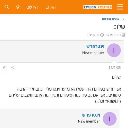
התחבר
הירשם
שירה ופרוזה
שלום
פ
פ
וינטרפרש
18/1/03
ו
ו
ת
ר
וינטרפרש
ו
ח
ס
New member
ה
ם
נ
ב
ו
ת
#1
18/1/03
ש
א
א
ר
שלום
י
ך
אני חדש בפורום הזה. שמי הוא גלעד וינטרפלד וכתבתי די הרבה
סיפורים... אני אכתוב פה כמה סיפורים ותגידו מה אתם חושבים עליהם
("משוגע" וכו´...)
וינטרפרש
ו
New member