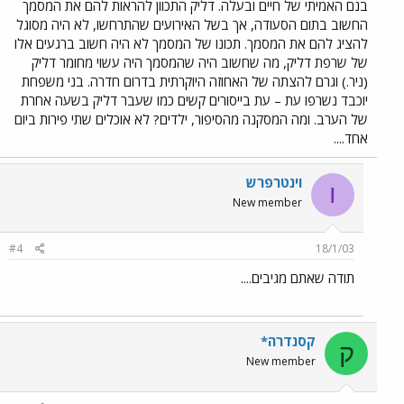
בנם האמיתי של חיים ובעלה. דליק התכוון להראות להם את המסמך
החשוב בתום הסעודה, אך בשל האירועים שהתרחשו, לא היה מסוגל
להציג להם את המסמך. תכונו של המסמך לא היה חשוב ברגעים אלו
של שרפת דליק, מה שחשוב היה שהמסמך היה עשוי מחומר דליק
(ניר.) וגרם להצתה של האחוזה היוקרתית בדרום חדרה. בני משפחת
יוכבד נשרפו עת – עת בייסורים קשים כמו שעבר דליק בשעה אחרת
של הערב. ומה המסקנה מהסיפור, ילדים? לא אוכלים שתי פירות ביום
אחד....
וינטרפרש
ו
New member
#4
18/1/03
תודה שאתם מגיבים....
קסנדרה*
ק
New member