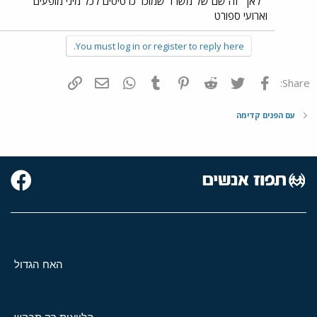
״לאן״ זה שם של משרד שמוכר כרטיסים לכל מיני מופעים
וארועי ספורט
You must log in or register to reply here.
פייסבוק
Twitter
Reddit
Pinterest
Tumblr
WhatsApp
דואר אלקטרוני
הוסף קישור
Share:
עם הפנים קדימה
האח הגדול