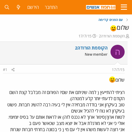
התחבר
הירשם
עם הפנים קדימה
שלום
פ
פ
הקוסמת הורודה2
17/7/15
ו
ו
ת
ר
הקוסמת הורודה2
ה
ח
ס
New member
ה
ם
נ
ב
ו
ת
#1
17/7/15
ש
א
א
ר
שלום
י
ך
רציתי להתייעץ ( למה שיניתם את שם? הפורום זה מבלבל קצת השם
הקודם לדעתי יותר קלע למטרה).
טוב בעיקרון אני בודדה מבחירה אין לי בעיה רבה להשיג חברות. פשוט
בעיקרון לא נוח לי להכיל אנשים
לטווח ארוך(סיפור ארוך לא נכנס לזה) או לראות אותם על בסיס יומיומי.
אולי כי אני לא מורגלת אבל אז יוצא מצב שכאשר פעם ב
אני רוצה לעשות משהו אין לי עם מי ( כי בכוונה בחרתי חברות שגרות