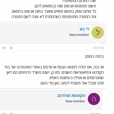
שזה הפורום המתאים??
פשוט תפספסו אנשים שזה כן מתאים להם.
כל פורום עוסק בתחום מסויים ומאגד בתוכו אנשים בהתאם.
ופה המטרה מתפספסת כשהכותרת לא עונה לשם המטרה
לי בא
ל
New member
#5
17/7/15
ברוכה הכותב
אז ככה, את יכולה למצוא הצגות או סרטים באתרי האינטרנט של בתי
הקולנוע והתיאטראות השונים. כמו כן, ישנם משרדי כרטיסים כמו לאן
שמפרסמים או אפילו בעיתונות היומית.
תהני ותבלי ואל תשכחי לכתוב כאן מדי פעם
הקוסמת הורודה2
ה
New member