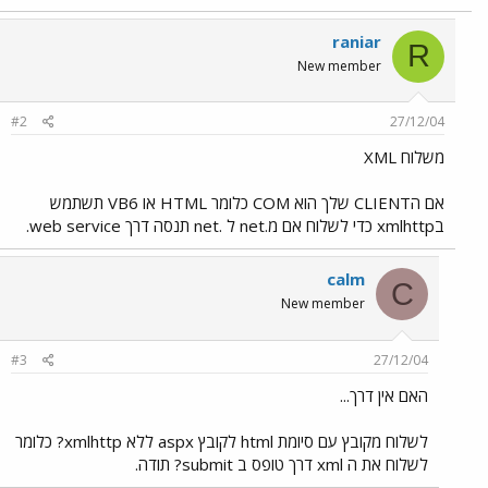
raniar
R
New member
#2
27/12/04
משלוח XML
אם הCLIENT שלך הוא COM כלומר HTML או VB6 תשתמש
בxmlhttp כדי לשלוח אם מ.net ל .net תנסה דרך web service.
calm
C
New member
#3
27/12/04
האם אין דרך...
לשלוח מקובץ עם סיומת html לקובץ aspx ללא xmlhttp? כלומר
לשלוח את ה xml דרך טופס ב submit? תודה.