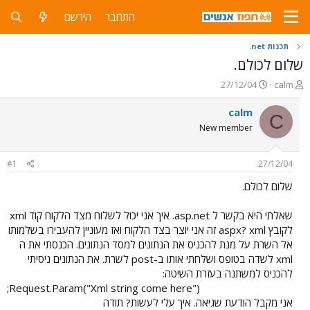
התחבר
הירשם
תכנות net.
שלום לכולם.
פ
פ
27/12/04
calm
ו
ו
ת
ר
calm
C
ח
ס
New member
ה
ם
נ
ב
ו
ת
#1
27/12/04
ש
א
א
ר
שלום לכולם.
י
ך
שאלתי היא בקשר ל asp.net. איך אני יכול לשלוח מצד הלקוח קוד xml
לקובץ aspx? xml זה אני יוצר בצד הלקוח ואז מעוניין להעבירו בשלמותו
אל השרת על מנת להכניס את הנתונים למסד הנתונים. הכנסתי את ה
xml לשדה בטופס ושלחתי אותו ב-post לשרת. את הנתונים ניסיתי
להכניס למשתנה בעזרת השיטה:
Request.Param("Xml string come here");​
אני מקבל הודעת שגיאה. איך עלי לעשות? תודה