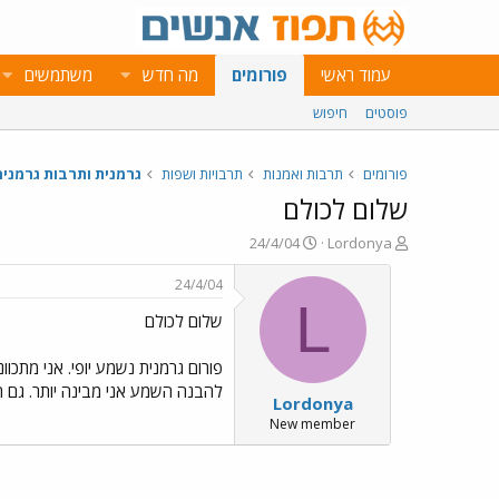
עמוד ראשי
פורומים
מה חדש
משתמשים
פוסטים
חיפוש
פורומים
תרבות ואמנות
תרבויות ושפות
גרמנית ותרבות גרמניה
שלום לכולם
פ
פ
24/4/04
Lordonya
ו
ו
ת
ר
24/4/04
ח
ס
L
שלום לכולם
ה
ם
נ
ב
ו
ת
פורום גרמנית נשמע יופי. אני מתכוו
ש
א
להבנה השמע אני מבינה יותר. גם ה
Lordonya
א
ר
י
New member
ך