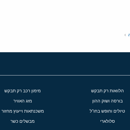
י
שור
הלוואות רק תבקש
מימון רכב רק תבקש
בורסה ושוק ההון
מזג האוויר
טיולים וחופש בחו"ל
משכנתאות וייעוץ מחזור
סלולארי
מבשלים כשר