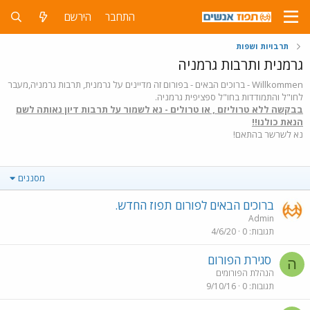
התחבר
הירשם
תרבויות ושפות
גרמנית ותרבות גרמניה
Willkommen - ברוכים הבאים - בפורום זה מדיינים על גרמנית, תרבות גרמניה,מעבר
לחו"ל והתמודדות בחו"ל ספציפית גרמניה.
בבקשה ללא טרוליזם , או טרולים - נא לשמור על תרבות דיון נאותה לשם
הנאת כולנו!!
נא לשרשר בהתאם!
מסננים
ברוכים הבאים לפורום תפוז החדש.
Admin
תגובות
0
4/6/20
סגירת הפורום
ה
הנהלת הפורומים
תגובות
0
9/10/16