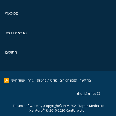
סלולארי
מבשלים כשר
חתולים
צור קשר
תקנון הפורום
מדיניות פרטיות
עזרה
עמוד ראשי
עברית (he_IL)
Forum software by
Copyright©1996-2021,Tapuz Media Ltd.
®
XenForo
© 2010-2020 XenForo Ltd.