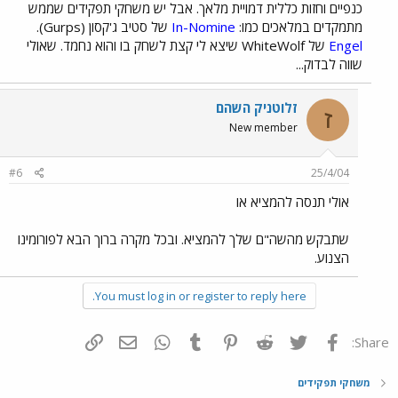
כנפיים וחזות כללית דמויית מלאך. אבל יש משחקי תפקידים שממש
מתמקדים במלאכים כמו:
In-Nomine
של סטיב ג'קסון (Gurps).
Engel
של WhiteWolf שיצא לי קצת לשחק בו והוא נחמד. שאולי
שווה לבדוק...
זלוטניק השהם
ז
New member
#6
25/4/04
אולי תנסה להמציא או
שתבקש מהשה"ם שלך להמציא. ובכל מקרה ברוך הבא לפורומינו
הצנוע.
You must log in or register to reply here.
פייסבוק
Twitter
Reddit
Pinterest
Tumblr
WhatsApp
דואר אלקטרוני
הוסף קישור
Share:
משחקי תפקידים