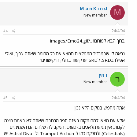
M a n K i n d
M
New member
#4
24/4/04
ברוך הבא לפורום! ../images/Emo24.gif
נראה לי שבמגדיר המפלצות תמצא את כל החומר שאתה צריך, ואולי
אפילו בSRD. לSRD יש קישור בחלק ה"קישורים"
רמץ
ר
New member
#5
24/4/04
אתה מחפש במקום הלא נכון
אלא אם מצאו להם מקום באיזה ספר הרחבה שאתה לא באמת רוצה
לקנות, אין ממש מלאכים ב-D&D. המקבילה שלהם הם השמימיים
(Celestials) ולחלקם כמו ל-Trumpet Archon ול- Astral Diva יש