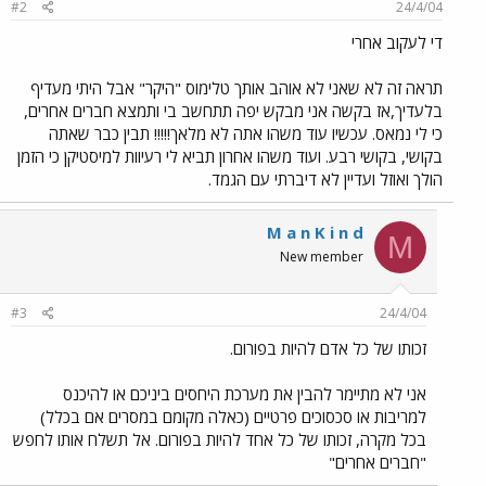
#2
24/4/04
די לעקוב אחרי
תראה זה לא שאני לא אוהב אותך טלימוס "היקר" אבל היתי מעדיף
בלעדיך,אז בקשה אני מבקש יפה תתחשב בי ותמצא חברים אחרים,
כי לי נמאס. עכשיו עוד משהו אתה לא מלאך!!!!! תבין כבר שאתה
בקושי, בקושי רבע. ועוד משהו אחרון תביא לי רעיוות למיסטיקן כי הזמן
הולך ואוזל ועדיין לא דיברתי עם הגמד.
M a n K i n d
M
New member
#3
24/4/04
זכותו של כל אדם להיות בפורום.
אני לא מתיימר להבין את מערכת היחסים ביניכם או להיכנס
למריבות או סכסוכים פרטיים (כאלה מקומם במסרים אם בכלל)
בכל מקרה, זכותו של כל אחד להיות בפורום. אל תשלח אותו לחפש
"חברים אחרים"