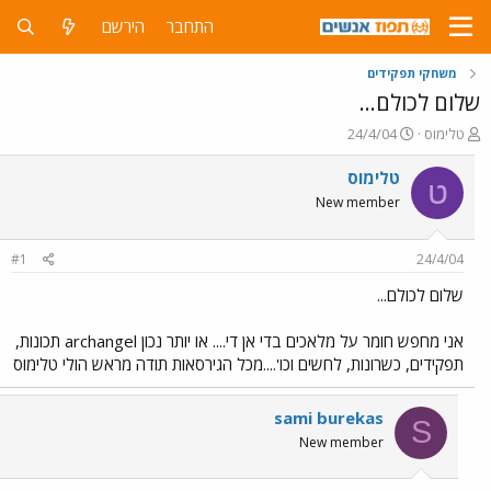
התחבר
הירשם
משחקי תפקידים
שלום לכולם...
פ
פ
טלימוס
24/4/04
ו
ו
ת
ר
טלימוס
ט
ח
ס
New member
ה
ם
נ
ב
ו
ת
#1
24/4/04
ש
א
א
ר
שלום לכולם...
י
ך
אני מחפש חומר על מלאכים בדי אן די.... או יותר נכון archangel תכונות,
תפקידים, כשרונות, לחשים וכו'....מכל הגירסאות תודה מראש הולי טלימוס
sami burekas
S
New member