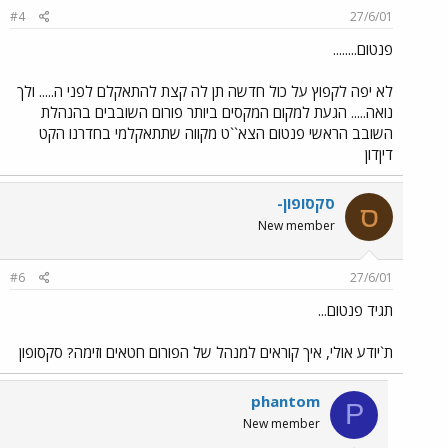
#4
27/6/01
פנטום........
לא יפה לקפוץ על כול חדשה תן לה קצת להתאקלם לפני ה..... ולך
נואה..... הגעת למקום המקסים ביותר פורום השובבים בהנהלת
השובב הראשי פנטום הצא``ט מקווה שתתאקלמי בחדרנו הקט
דיןדון
סקסופון-
ס
New member
#6
27/6/01
תגיד פנטום...
ת`יודע אולי, איך קוראים למנהל של הפורום חטאים וזימה? סקסופון
phantom
P
New member