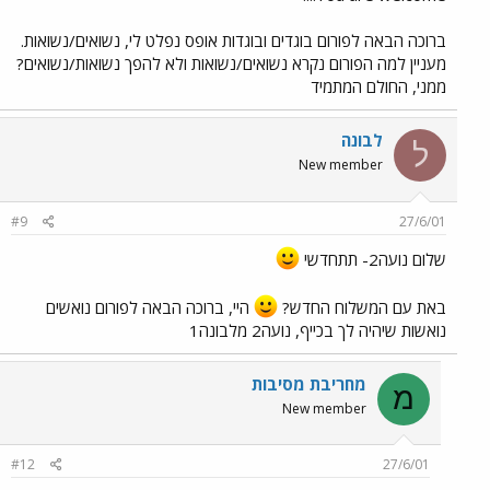
ברוכה הבאה לפורום בוגדים ובוגדות אופס נפלט לי, נשואים/נשואות.
מעניין למה הפורום נקרא נשואים/נשואות ולא להפך נשואות/נשואים?
ממני, החולם המתמיד
לבונה
ל
New member
#9
27/6/01
שלום נועה2- תתחדשי
באת עם המשלוח החדש?
היי, ברוכה הבאה לפורום נואשים
נואשות שיהיה לך בכייף, נועה2 מלבונה1
מחריבת מסיבות
מ
New member
#12
27/6/01