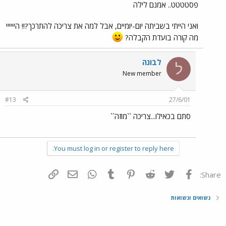
פסטטטט.. אמנם לילה
ואני הייתי בשביתה יום-יומיים, אבל למה את צריכה להתרכך?!! היייייי
מה קורה בועדת הקבלה?
לבונה
ל
New member
#13
27/6/01
סתם בכאילו...צריכה ``מוזה``
You must log in or register to reply here.
פייסבוק
Twitter
Reddit
Pinterest
Tumblr
WhatsApp
דואר אלקטרוני
הוסף קישור
Share:
נשואים ונשואות