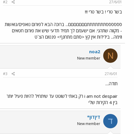
#2
27/6/01
בשר טרי ! בשר טרי !!!
ססססססתתתתתתתםםםםםםם... ברוכה הבא לפורום נואפים/נואשות
- מקווה שתהני. אם ישעמם לך תמיד תדעי שיש את פורום חטאים
וזימה... בידידות אין קץ <סתם מתחנף> פנטום הצ`ט
noa2
N
New member
#3
27/6/01
תודה....
i am not despair רק באתי לשוטט עד שיתחיל להיות פעיל יותר
בין 4 הקירות שלי
דיןדון*
ד
New member