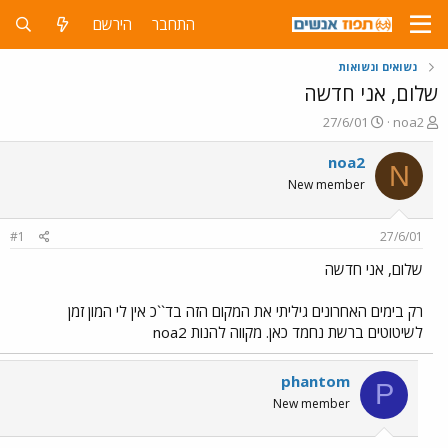
התחבר
הירשם
נשואים ונשואות
שלום, אני חדשה
פ
פ
27/6/01
noa2
ו
ו
ת
ר
noa2
N
ח
ס
New member
ה
ם
נ
ב
ו
ת
#1
27/6/01
ש
א
א
ר
שלום, אני חדשה
י
ך
רק בימים האחרונים גיליתי את המקום הזה בד``כ אין לי המון זמן
לשיטוטים ברשת נחמד כאן. מקווה להנות noa2
phantom
P
New member