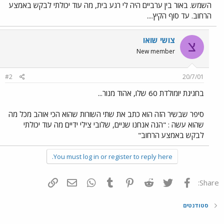
השמש. באור בין ערביים היה לי רגע בית, מה עוד יכולתי לבקש באמצע
הרחוב. עד סוף הקיץ....
צושי שואו
צ
New member
#2
20/7/01
בחגיגת יומולדת 60 שלו, אהוד מנור...
סיפר שבשיר הזה הוא כתב את שתי השורות שהוא הכי אוהב מכל מה
שהוא עשה : "הנה אנחנו שניים, שלובי צילי ידיים מה עוד יכולתי
לבקש באמצע הרחוב"
You must log in or register to reply here.
פייסבוק
Twitter
Reddit
Pinterest
Tumblr
WhatsApp
דואר אלקטרוני
הוסף קישור
Share:
סטודנטים