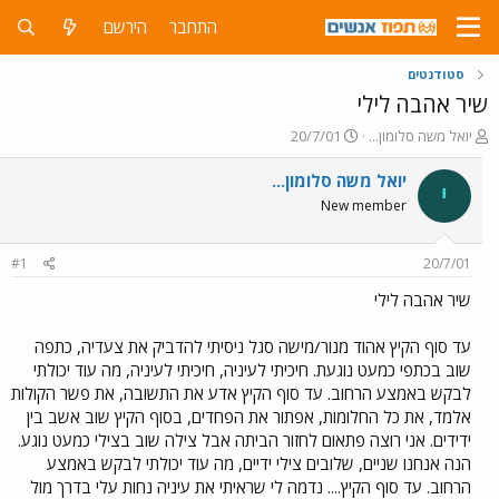
התחבר
הירשם
סטודנטים
שיר אהבה לילי
פ
פ
יואל משה סלומון...
20/7/01
ו
ו
ת
ר
יואל משה סלומון...
י
ח
ס
New member
ה
ם
נ
ב
ו
ת
#1
20/7/01
ש
א
א
ר
שיר אהבה לילי
י
ך
עד סוף הקיץ אהוד מנור/מישה סגל ניסיתי להדביק את צעדיה, כתפה
שוב בכתפי כמעט נוגעת. חיכיתי לעיניה, חיכיתי לעיניה, מה עוד יכולתי
לבקש באמצע הרחוב. עד סוף הקיץ אדע את התשובה, את פשר הקולות
אלמד, את כל החלומות, אפתור את הפחדים, בסוף הקיץ שוב אשב בין
ידידים. אני רוצה פתאום לחזור הביתה אבל צילה שוב בצילי כמעט נוגע.
הנה אנחנו שניים, שלובים צילי ידיים, מה עוד יכולתי לבקש באמצע
הרחוב. עד סוף הקיץ.... נדמה לי שראיתי את עיניה נחות עלי בדרך מול