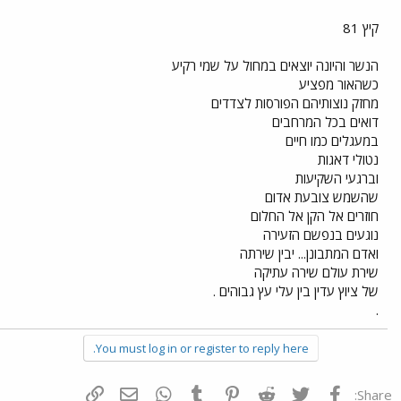
קיץ 81
הנשר והיונה יוצאים במחול על שמי רקיע
כשהאור מפציע
מחזק נוצותיהם הפורסות לצדדים
דואים בכל המרחבים
במעגלים כמו חיים
נטולי דאגות
וברגעי השקיעות
שהשמש צובעת אדום
חוזרים אל הקן אל החלום
נוגעים בנפשם הזעירה
ואדם המתבונן... יבין שירתה
שירת עולם שירה עתיקה
של ציוץ עדין בין עלי עץ גבוהים .
.
You must log in or register to reply here.
פייסבוק
Twitter
Reddit
Pinterest
Tumblr
WhatsApp
דואר אלקטרוני
הוסף קישור
Share: