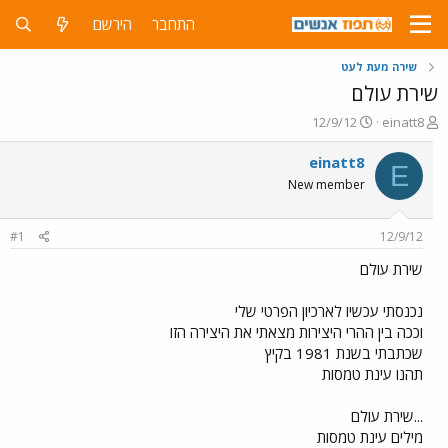
התחבר
הירשם
שירה מעת לעט
שירת עולם
פ
פ
12/9/12
einatt8
ו
ו
ת
ר
einatt8
E
ח
ס
New member
ה
ם
נ
ב
ו
ת
#1
12/9/12
ש
א
א
ר
שירת עולם
י
ך
נכנסתי עכשיו לארכיון הפרטי שלי
וככה בין ההרי היצירות מצאתי את היצירה הזו
שכתבתי בשנת 1981 בקיץ
תהנו עינת טמסות
...שירת עולם
מילים עינת טמסות