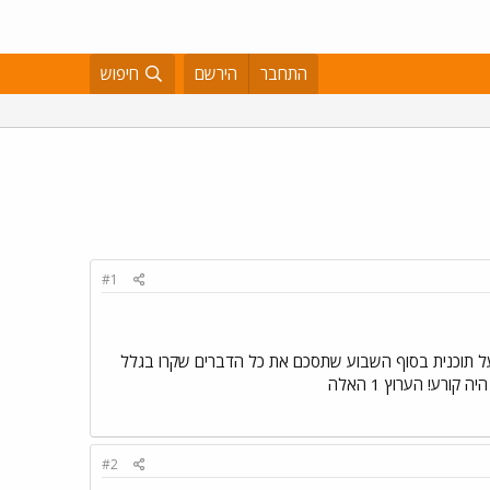
התחבר
הירשם
חיפוש
#1
ייב פשוט להגיד משהו וראיתי שאין כאן שירשור OFF. קיצר היום בערב בזמן הזיפזופ הייתה פרסומת בערוץ 1 על תוכנית בסוף השבוע שתסכם את כל הדברים שקרו בגלל
רע! הערוץ 1 האלה
#2