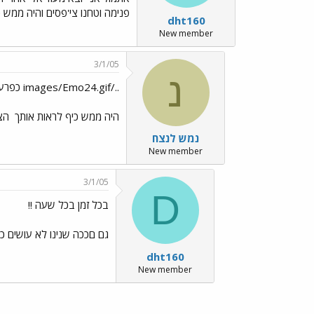
פנימה וטחנו צי'פסים והיה ממש כיי
dht160
New member
3/1/05
נ
../images/Emo24.gif כפרעליך../images/Emo70.gif ../images/Emo99.gif
היה ממש כיף לראות אותך
הצ'
נמש לנצח
New member
3/1/05
D
בכל זמן בכל שעה !!
גם םככה שנינו לא עושים כל
dht160
New member