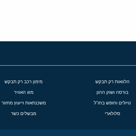
י
שור
הלוואות רק תבקש
מימון רכב רק תבקש
בורסה ושוק ההון
מזג האוויר
טיולים וחופש בחו"ל
משכנתאות וייעוץ מחזור
סלולארי
מבשלים כשר