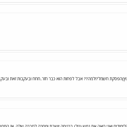
בוץ)הפסקת חשמל?!למה?? אבל לפחות הוא כבר חזר..חחח ובעקבות זאת ובעקבו
הלימודים ואני רואה את נמש (טל) בכניסה יושבת ומחכה לחברה שלה. אז התח