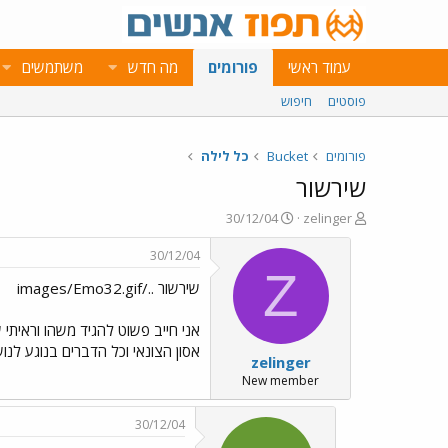
עמוד ראשי
פורומים
מה חדש
משתמשים
פוסטים
חיפוש
פורומים
Bucket
כל לילה
שירשור
פ
פ
30/12/04
zelinger
ו
ו
ת
ר
30/12/04
ח
ס
Z
שירשור ../images/Emo32.gif
ה
ם
נ
ב
ו
ת
ש
א
אסון הצונאי וכל הדברים בנוגע לנושא
zelinger
א
ר
י
New member
ך
30/12/04