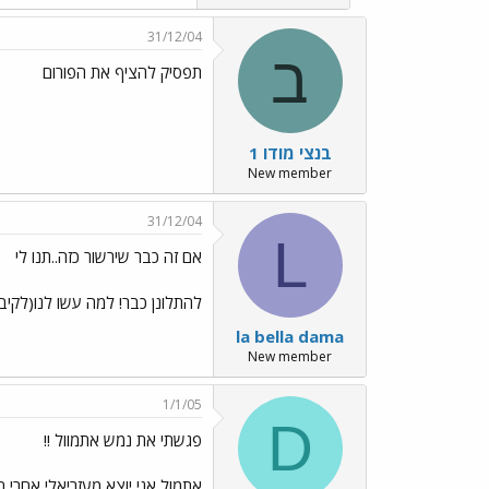
31/12/04
ב
תפסיק להציף את הפורום
בנצי מודו 1
New member
31/12/04
L
אם זה כבר שירשור כזה..תנו לי
להתלונן כבר! למה עשו לנו(לקי
la bella dama
New member
1/1/05
D
פגשתי את נמש אתמוול !!
אתמול אני יוצא מעזריאלי אחרי 