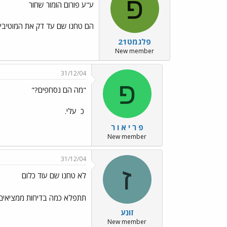
פ
ע"ע פורום הומור שחור
הם טחנו שם עד דק את המוטיבים
פלגמט21
New member
31/12/04
פ
"מה הם נסחפים?"
כ
עלי.
פ ר י א ו ר
New member
31/12/04
ז
לא טחנו שם עוד כלום
תתפלא כמה בדיחות ממציאים 
זונע
New member