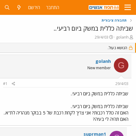
התחבר
הירשם
תחבורה ציבורית
שביתה כללית במשק ביום רביעי..
פ
פ
29/4/03
golanh
ו
ו
ת
הנושא נעול.
ר
ח
ס
ה
ם
golanh
G
נ
ב
New member
ו
ת
ש
א
א
ר
#1
29/4/03
י
ך
שביתה כללית במשק ביום רביעי..
שביתה כללית במשק ביום רביעי..
האם זה כולל רכבות? אני צריך לקחת רכבת של 5 בבוקר מנהריה לת"א..
האם תהיה לי בעיה?
suprman1