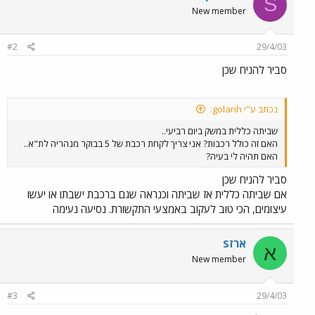
S
New member
#2
29/4/03
סביר להניח שכן
נכתב ע"י golanh:
שביתה כללית במשק ביום רביעי..
האם זה כולל רכבות? אני צריך לקחת רכבת של 5 בבוקר מנהריה לת"א..
האם תהיה לי בעיה?
סביר להניח שכן
אם שביתה כללית אז שביתה וכנראה שגם ברכבת ישבתו או יעשו
עיצומים, הכי טוב לעקוב באמצעי התקשורת. נסיעה נעימה
ארזS
א
New member
#3
29/4/03