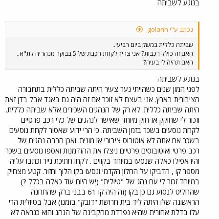
בנוגע לשביתה
נכתב ע"י golanh:
שביתה כללית במשק ביום רביעי..
האם זה כולל רכבות? אני צריך לקחת רכבת של 5 בבוקר מנהריה לת"א..
האם תהיה לי בעיה?
בנוגע לשביתה
לפני המון שנים כשהייתי נער צעיר היתה שביתה כללית בתחבורה
הציבורית בארץ. אני בעצם לא זוכר אם זה היה גם באגד אבל בדן זאת
היתה שביתה כללית. לא רק של הנהגים השכירים אלא שביתה כללית.
וזכור לי שחוקק אז חוק מיוחד שאישר לנהגים של כלי רכב פרטיים
לקחת נוסעים בשכר בזמן השביתה. כי הרי ידוע שאסור לקחת נוסעים
בשכר אם אתה לא אוטובוס ציבורי או מונית. ואכן הרבה נהגים של
רכב פרטי ואוטובוסים פרטיים ניצלו את ההזדמנות ואספו נוסעים בשכר
והיו אפילו כאלה שנסעו במיוחד בקווים . לקחו חתיכת נייר וכתבו עליה
מספר קו , הדביקו על החלון הקדמי ונסעו בקו הלוך וחזור. קטע מצחיק
במיוחד זכור לי עם נהג של "טיולית" (יש היום עוד כאלה בכלל ?)
שהחליט לנסוע גם כן בקו (זה היה קו 61 בבני ברק שהתחנה
הראשונה שלו היתה ליד בית חרושת "דובק" בזמנו) אבל בטיולית הרי
עלו בדלת אחורית שהיא נפרדת מהקבינה של הנהג והוא כנראה לא