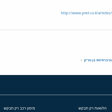
http://www.ynet.co.il/articl
י
שור
ניברסיטת בן גוריון
הלוואות רק תבקש
מימון רכב רק תבקש