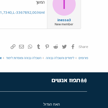
I
המשך
es/1,7340,L-3367892,00.html
inessa3
New member
פייסבוק
Twitter
Reddit
Pinterest
Tumblr
WhatsApp
דואר אלקטרונ
הוסף קי
Share:
פורומים
לימודים והשכלה גבוהה
השכלה גבוהה ומוסדות לימוד
או
האח הגדול