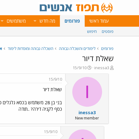
עמוד ראשי
פורומים
מה חדש
משתמשים
פוסטים
חיפוש
פורומים
לימודים והשכלה גבוהה
השכלה גבוהה ומוסדות לימוד
או
שאלת דיור
פ
פ
15/9/10
inessa3
ו
ו
ת
ר
15/9/10
ח
ס
I
שאלת דיור
ה
ם
נ
ב
ו
ת
בני בן 28 משתמש בכסא גלג
ש
א
כסף לקניה דירה? ..תודה
inessa3
א
ר
י
New member
ך
15/9/10