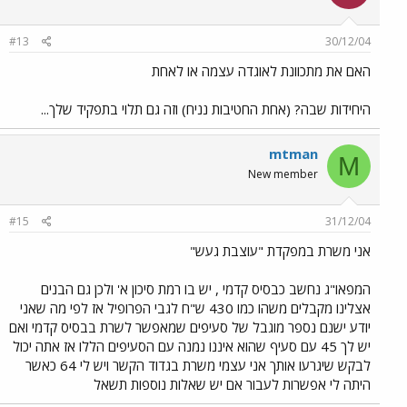
#13
30/12/04
האם את מתכוונת לאוגדה עצמה או לאחת
היחידות שבה? (אחת החטיבות נניח) וזה גם תלוי בתפקיד שלך...
mtman
M
New member
#15
31/12/04
אני משרת במפקדת "עוצבת געש"
המפאו"ג נחשב כבסיס קדמי , יש בו רמת סיכון א' ולכן גם הבנים
אצלינו מקבלים משהו כמו 430 ש"ח לגבי הפרופיל אז לפי מה שאני
יודע ישנם נספר מוגבל של סעיפים שמאפשר לשרת בבסיס קדמי ואם
יש לך 45 עם סעיף שהוא איננו נמנה עם הסעיפים הללו אז אתה יכול
לבקש שיגרעו אותך אני עצמי משרת בגדוד הקשר ויש לי 64 כאשר
היתה לי אפשרות לעבור אם יש שאלות נוספות תשאל