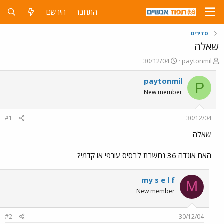
התחבר
הירשם
סדירים
שאלה
פ
פ
30/12/04
paytonmil
ו
ו
ת
ר
paytonmil
P
ח
ס
New member
ה
ם
נ
ב
ו
ת
#1
30/12/04
ש
א
א
ר
שאלה
י
ך
האם אוגדה 36 נחשבת לבסיס עורפי או קדמי?
my s e l f
M
New member
#2
30/12/04