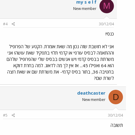
my s e l f
M
New member
#4
30/12/04
כנסי!
אני לא חושבת שזה נכון מה שאת אומרת. הקטע של הפרופיל
וההתאמה לבסיס עורפי או קדמי תלוי בתפקיד שאת עושה! אני
משרתת בבסיס קדמי ויש אנשים בבסיס שלי שהפרופיל שלהם
הוא 64 ואפילו 45... אז אין לך מה לדאוג. למה בחרת דווקא
בחטיבה 36, בתור בסיס קדמי- את משרתת שם או שאת רוצה
לשרת שם?
deathcaster
D
New member
#5
30/12/04
תשובה