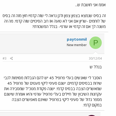
אממ אני חושבת ש...
זה בסיס שנמצא בצפון צפון ולכן נראה לי שזה קדמי! חוץ מזה זה בסיס
של לוחמים -שריון אם אני לא טועה אז רוב הסיכויים שזה קדמי. מה זה
משנה לך אם זה קדמי או עורפי- בגלל המשכורת?
paytonmil
P
New member
#3
30/12/04
בגלל ש
הוסבר לי שאנשים בעלי פרופיל 45 יש להם הגבלות מסוימות לגבי
שירות בבסיסים קדמיים. ישנם סעיפי ליקוי מעטים של פרופיל 45
שמאשרים הצבה בבסיס קדמי. ישנה פקודת מטכ"ל שמסבירה את
עקרונות השיבוץ של חיילים בעלי פרופיל עורפי והיא אומרת שישנם
מספר גדול של סעיפי ליקוי בפרופיל שאינם מאפשרים הצבה
במקום קדמי.