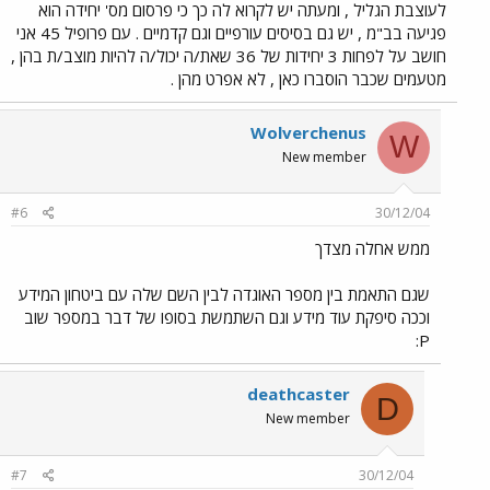
לעוצבת הגליל , ומעתה יש לקרוא לה כך כי פרסום מס' יחידה הוא
פגיעה בב"מ , יש גם בסיסים עורפיים וגם קדמיים . עם פרופיל 45 אני
חושב על לפחות 3 יחידות של 36 שאת/ה יכול/ה להיות מוצב/ת בהן ,
מטעמים שכבר הוסברו כאן , לא אפרט מהן .
Wolverchenus
W
New member
#6
30/12/04
ממש אחלה מצדך
שגם התאמת בין מספר האוגדה לבין השם שלה עם ביטחון המידע
וככה סיפקת עוד מידע וגם השתמשת בסופו של דבר במספר שוב
P:
deathcaster
D
New member
#7
30/12/04