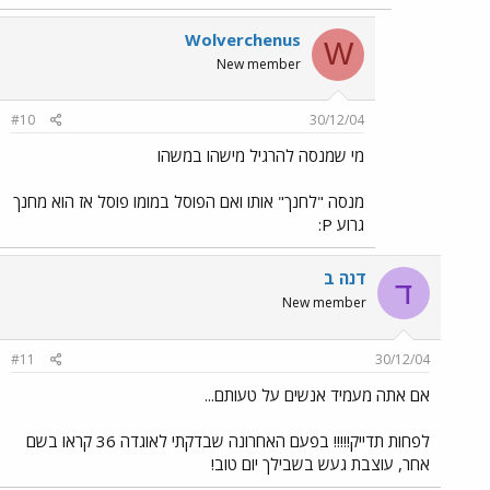
Wolverchenus
W
New member
#10
30/12/04
מי שמנסה להרגיל מישהו במשהו
מנסה "לחנך" אותו ואם הפוסל במומו פוסל אז הוא מחנך
גרוע P:
דנה ב
ד
New member
#11
30/12/04
אם אתה מעמיד אנשים על טעותם...
לפחות תדייק!!!!! בפעם האחרונה שבדקתי לאוגדה 36 קראו בשם
אחר, עוצבת געש בשבילך יום טוב!