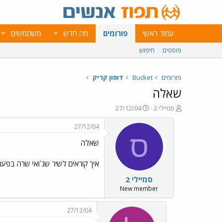
עמוד ראשי
פורומים
מה חדש
משתמשים
פוסטים
חיפוש
פורומים
Bucket
דוסון קריק
שאלה
פ
פ
סמיילי 2
27/12/04
ו
ו
ת
ר
27/12/04
ח
ס
ס
שאלה
ה
ם
נ
ב
ו
ת
איך קוראים לשיר שג`ואי שרה בפעם
ש
א
סמיילי 2
א
ר
י
New member
ך
27/12/04