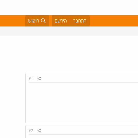
התחבר
הירשם
חיפוש
#1
#2