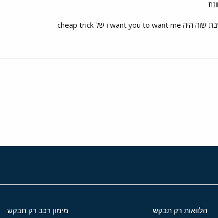
ונת
i want  של cheap trick
י
שור
הלוואות רק תבקש
מימון רכב רק תבקש