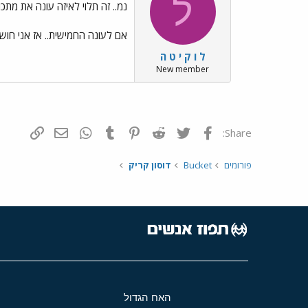
ל
נמ.. זה תלוי לאיזה עונה את מתכו
אם לעונה החמישית.. אז אני חושבת שזה היה you to want me
ל ו ק י ט ה
New member
פייסבוק
Twitter
Reddit
Pinterest
Tumblr
WhatsApp
דואר אלקטרונ
הוסף קי
Share:
פורומים
Bucket
דוסון קריק
האח הגדול