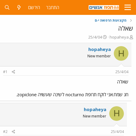
התחבר
הירשם
מקצועות הרפואה י-ם
שאלה
פ
פ
25/4/04
hopaheya
ו
ו
ת
ר
hopaheya
H
ח
ס
New member
ה
ם
נ
ב
ו
ת
#1
25/4/04
ש
א
א
ר
שאלה
י
ך
חג שמח.אני לוקח תרופת nocturno לשינה שעשויה zopiclone.
hopaheya
H
New member
#2
25/4/04