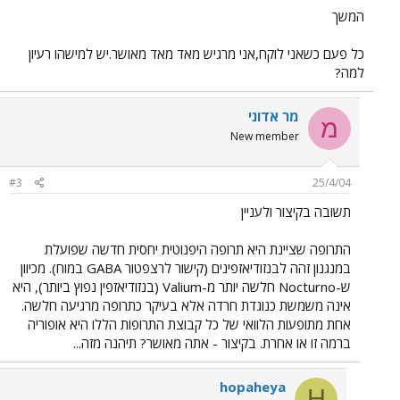
המשך
כל פעם כשאני לוקח,אני מרגיש מאד מאד מאושר.יש למישהו רעיון
למה?
מר אדוני
מ
New member
#3
25/4/04
תשובה בקיצור ולעניין
התרופה שציינת היא תרופה היפנוטית יחסית חדשה שפועלת
במנגנון זהה לבנזודיאזפינים (קישור לרצפטור GABA במוח). מכיוון
ש-Nocturno חלשה יותר מ-Valium (בנזודיאזפין נפוץ ביותר), היא
אינה משמשת כנוגדת חרדה אלא בעיקר כתרופה מרגיעה חלשה.
אחת מתופעות הלוואי של כל קבוצת התרופות הללו היא אופוריה
ברמה זו או אחרת. בקיצור - אתה מאושר? תיהנה מזה...
hopaheya
H