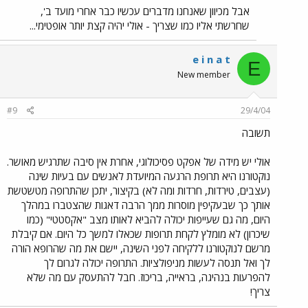
אבל מכיוון שאנחנו מדברים עכשיו כבר אחרי מועד ב',
שחרשתי אליו כמו שצריך - אולי יהיה קצת יותר אופטימי...
e i n a t
E
New member
#9
29/4/04
תשובה
אולי יש מידה של אפקט פסיכולוגי, אחרת אין סיבה שתרגיש מאושר.
נוקטורנו היא תרופת הרגעה המיועדת לאנשים עם בעיות שינה
(עצבים, טירדות, חרדות ומה לא) בקיצור, יתכן שהתרופה מטשטשת
אותך כך שבעקיפין מוסרות ממך הרבה דאגות שהצטברו במהלך
היום, מה גם שעייפות יכולה להביא לאותו מצב "אקסטטי" (כמו
שיכרון) לא מומלץ לקחת תרופות שכאלו למשך כל היום. אם קיבלת
מרשם לנוקטורנו ללקיחה לפני השינה, יישם את מה שהרופא הורה
לך ואל תנסה לעשות מניפולציות. התרופה יכולה לגרום לך
להפרעות בנהיגה, בראייה, בריכוז. חבל להתעסק עם מה שלא
צריך!