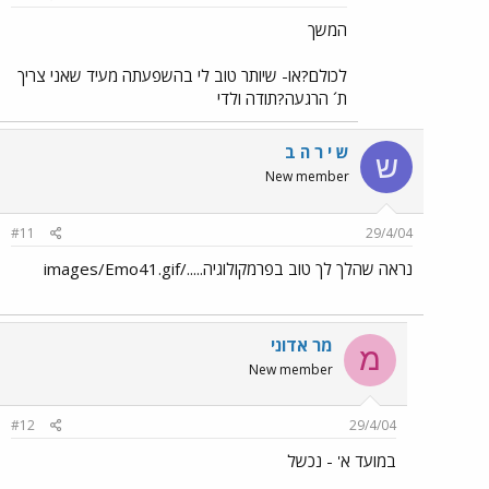
המשך
לכולם?או- שיותר טוב לי בהשפעתה מעיד שאני צריך
ת´ הרגעה?תודה ולדי
ש י ר ה ב
ש
New member
#11
29/4/04
נראה שהלך לך טוב בפרמקולוגיה...../images/Emo41.gif
מר אדוני
מ
New member
#12
29/4/04
במועד א' - נכשל