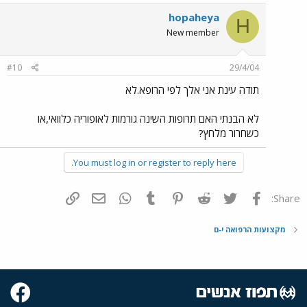
hopaheya
H
New member
#10
29/4/04
תודה עינת אני אלך לפי הרופא.לא
לא הבנתי האם תרופות השינה גורמות לאופוריה כלוואי,או
כשחרור מלחץ?
You must log in or register to reply here.
פייסבוק
Twitter
Reddit
Pinterest
Tumblr
WhatsApp
דואר אלקטרוני
הוסף קישור
Share:
מקצועות הרפואה י-ם