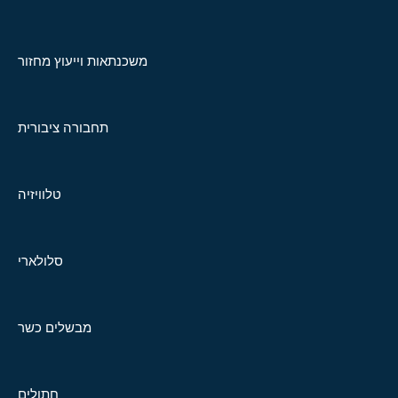
משכנתאות וייעוץ מחזור
תחבורה ציבורית
טלוויזיה
סלולארי
מבשלים כשר
חתולים