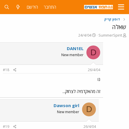
התחבר
הירשם
דוסון קריק
שאלה
פ
פ
24/4/04
SummerSpirit
ו
ו
ת
ר
DAN1EL
D
ח
ס
New member
ה
ם
נ
ב
ו
ת
#18
26/4/04
ש
א
א
ר
נו
י
ך
זה מהאקדמיה לצחוק...
Dawson girl
D
New member
#19
26/4/04