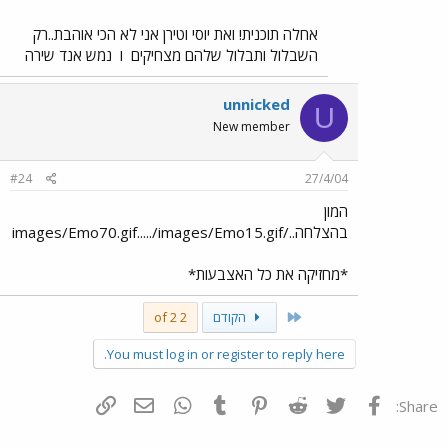
אחלה תוכנית! ואת יוסי וטירן אני לא הכי אוהבת..רק
השבלול ותבלול שלהם מצחיקים
ו
נמש אנד שירה
unnicked
U
New member
#24
27/4/04
המון
בהצלחה../images/Emo70.gif...../images/Emo15.gif
*מחזיקה את כל האצבעות*
First
הקודם
2 of 2
You must log in or register to reply here.
פייסבוק
Twitter
Reddit
Pinterest
Tumblr
WhatsApp
דואר אלקטרוני
הוסף קישור
Share: