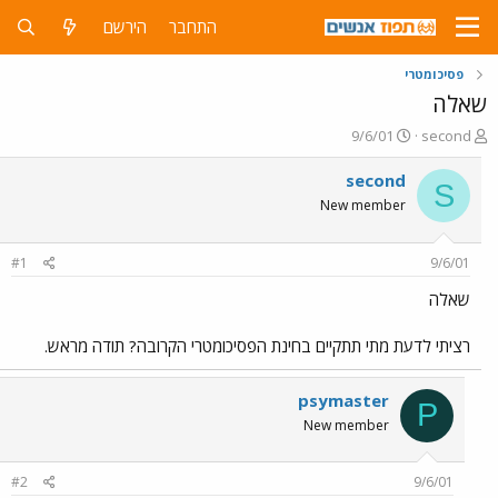
התחבר
הירשם
פסיכומטרי
שאלה
פ
פ
9/6/01
second
ו
ו
ת
ר
second
S
ח
ס
New member
ה
ם
נ
ב
ו
ת
#1
9/6/01
ש
א
א
ר
שאלה
י
ך
רציתי לדעת מתי תתקיים בחינת הפסיכומטרי הקרובה? תודה מראש.
psymaster
P
New member
#2
9/6/01