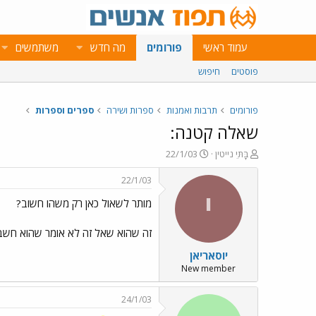
עמוד ראשי
פורומים
מה חדש
משתמשים
פוסטים
חיפוש
פורומים
תרבות ואמנות
ספרות ושירה
ספרים וספרות
שאלה קטנה:
פ
פ
בָּתֵּי נייטין
22/1/03
ו
ו
ת
ר
22/1/03
ח
ס
י
מותר לשאול כאן רק משהו חשוב?
ה
ם
נ
ב
ו
ת
זה שהוא שאל זה לא אומר שהוא חשב ש
ש
א
יוסאריאן
א
ר
י
New member
ך
24/1/03