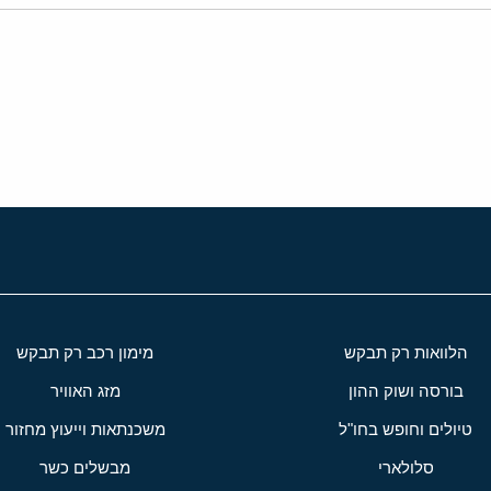
י
שור
הלוואות רק תבקש
מימון רכב רק תבקש
בורסה ושוק ההון
מזג האוויר
טיולים וחופש בחו"ל
משכנתאות וייעוץ מחזור
סלולארי
מבשלים כשר