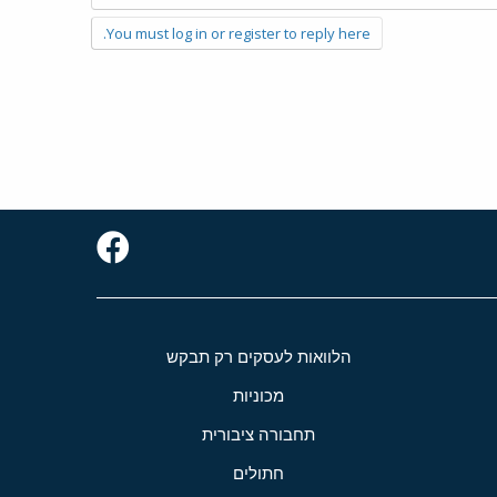
You must log in or register to reply here.
הלוואות לעסקים רק תבקש
מכוניות
תחבורה ציבורית
חתולים