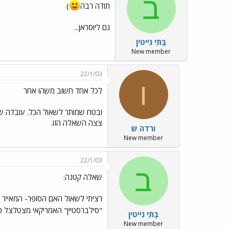
ב
תודה רבה
)
גם ליוסראן...
בָּתֵּי נייטין
New member
22/1/03
ו
לכל אחד חשוב משהו אחר
ובטח שמותר לשאול הכל. עובדה שגם
צצה השאלה הזו.
ורדה ש
New member
22/1/03
ב
שאלה קטנה:
רציתי לשאול האם הסופר- המאייר ה
"סילברסטיין" האמריקאי מצטלצל כ"ז
בָּתֵּי נייטין
New member