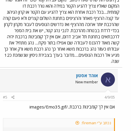
המקום שאליו צריך להגיע הקטר במידה והוא גורר רכבת דו
קומתית....בכל רכבת אחרת הוא צריך להגיע עם הקטר או קרון הניהוג
עד קצה הרציף מאחר והרציפים בתחנת השלום קצרים ולא פעם קורה
שהרכבת יותר ארוכה מהרציף ואז נדרשים הנוסעים לעבור מקרון לקרון
בכדי לרדת בבטחה מהרכבת. לגבי נהג קטר, יש את בית הספר
לרכבתאים בתחנת תל אביב דרום, אם אין לך קומבינות ברכבת יהיה
קשה מאוד להכנס לעבודה שם אפילו בתור פקח.... נהג מתחיל את
עבודתו כעוזר נהג ברכבות משא ואחר כך נהג רכבת משא ורק אחר כך
מגיע אל רכבות הנוסעים.....מדובר בערך בצבירת ניסיון שנשמכת כ12
שנה.
אוהד אסטון
א
New member
#5
4/9/05
אם אין לך קומבינות ברכבת../images/Emo35.gif
נכתב ע"י fireman: