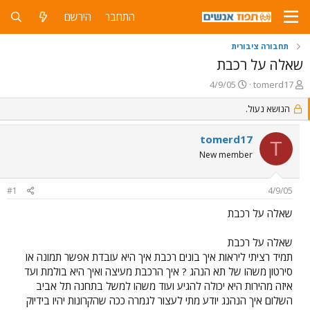
התחבר
הירשם
תחבורה ציבורית
שאלה על רכבת
פ
פ
4/9/05
tomerd17
ו
ו
ת
הנושא נעול.
ר
ח
ס
ה
ם
tomerd17
T
נ
ב
New member
ו
ת
ש
א
א
ר
#1
4/9/05
י
ך
שאלה על רכבת
שאלה על רכבת
תמיד רציתי ליראות איך בונים רכבת איך היא עובדת אפשר תמונה או
סירטון משהו של תא הנהג ? איך הרכבת מעיצה ואיך היא בולמת ועד
איזה מהירות היא יכולה להגיע ועוד משהו למשל בתחנה תל אביב
השלום איך הנהנג יודע מתי לעצור לגמרה ככה שהקרונות יהיו בידיוק