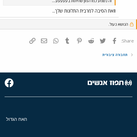
זה נשמע כמו המון שחיתות בעעעעע....
וזאת הסיבה למרבית התלונות שלך...
הנושא נעול.
פייסבוק
Twitter
Reddit
Pinterest
Tumblr
WhatsApp
דואר אלקטרוני
הוסף קישור
Share:
תחבורה ציבורית
האח הגדול