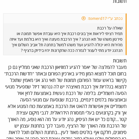
תשובות
נכתב ע"י tomerd17:
שאלה על רכבת
תמיד רציתי ליראות איך בונים רכבת איך היא עובדת אפשר תמונה או
סירטון משהו של תא הנהג ? איך הרכבת מעיצה ואיך היא בולמת ועד איזה
מהירות היא יכולה להגיע ועוד משהו למשל בתחנה תל אביב השלום איך
הנהנג יודע מתי לעצור לגמרה ככה שהקרונות יהיו בידיוק ברציף ?
תשובות
מעבר להמלצה של יאסר להגיע למוזיאון הרכבת שאני ממליץ גם כן
בחום תוכל למצוא המון מידע בארכיון הפורום ובאתר "חדשות הרכבת"
(קישור בראש עמוד הפורום) תמונות של תאי נהג אני מאמין שתוכל
למצוא בגלריות איך רכבת מאיצה? יש לה גנרטור דיזל שמפעיל מנועי
הסעה חשמליים. בלימה של רכבת נעשית באמצעות לחץ אויר
ובאמצעות בלמים דינמיים, ברכבת שנוסעת עם מנועי הסעה
חשמליים אין אפשרות להאט את הרכבת באמצעות כוח המנוע אלא
אך ורק בקרונועים בעלי תמסורת הידראולית. לגבי מיקום עצירת
קטר....קודם כל יש את הניסיון, נהג יודע על מה הוא נוסע, מה האורך
של הרכבת ומה האורך של הרציף, מעבר לכך בתחנות עצמן יש
סימונים, חלקם אף בולטים מאוד לעין....בתחנת השלום תוכל לראות
בין המסילות שלט שעליו כתוב "מקום עצירת קטר DD" זה אומר שזה