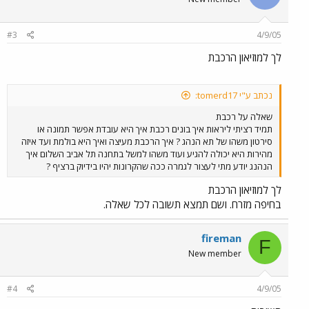
#3
4/9/05
לך למוזיאון הרכבת
נכתב ע"י tomerd17:
שאלה על רכבת
תמיד רציתי ליראות איך בונים רכבת איך היא עובדת אפשר תמונה או
סירטון משהו של תא הנהג ? איך הרכבת מעיצה ואיך היא בולמת ועד איזה
מהירות היא יכולה להגיע ועוד משהו למשל בתחנה תל אביב השלום איך
הנהנג יודע מתי לעצור לגמרה ככה שהקרונות יהיו בידיוק ברציף ?
לך למוזיאון הרכבת
בחיפה מזרח. ושם תמצא תשובה לכל שאלה.
fireman
F
New member
#4
4/9/05