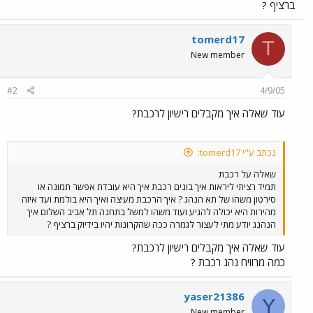
ברציף ?
tomerd17
T
New member
#2
4/9/05
עוד שאלה איך מקבלים רישיון לרכבת?
נכתב ע"י tomerd17:
שאלה על רכבת
תמיד רציתי ליראות איך בונים רכבת איך היא עובדת אפשר תמונה או
סירטון משהו של תא הנהג ? איך הרכבת מעיצה ואיך היא בולמת ועד איזה
מהירות היא יכולה להגיע ועוד משהו למשל בתחנה תל אביב השלום איך
הנהנג יודע מתי לעצור לגמרה ככה שהקרונות יהיו בידיוק ברציף ?
עוד שאלה איך מקבלים רישיון לרכבת?
כמה מרוויח נהג רכבת ?
yaser21386
Y
New member