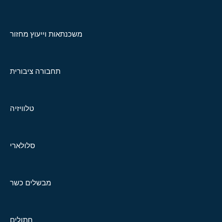
משכנתאות וייעוץ מחזור
תחבורה ציבורית
טלוויזיה
סלולארי
מבשלים כשר
חתולים