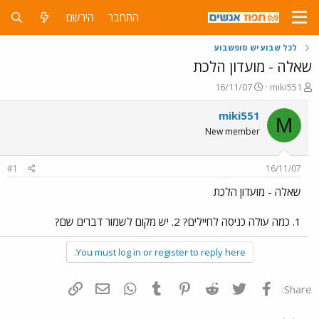
התחבר
הירשם
לכל שבוע יש סופשבוע
שאלה - מועדון הלכת
פ
פ
16/11/07
miki551
ו
ו
ת
ר
miki551
M
ח
ס
New member
ה
ם
נ
ב
ו
ת
#1
16/11/07
ש
א
א
ר
שאלה - מועדון הלכת
י
ך
1. כמה עולה כניסה לחיילים? 2. יש מקום לשמור דברים שם?
You must log in or register to reply here.
פייסבוק
Twitter
Reddit
Pinterest
Tumblr
WhatsApp
דואר אלקטרוני
הוסף קישור
Share: