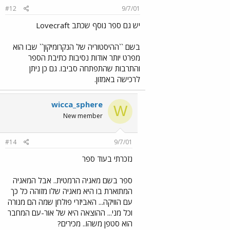
#12
9/7/01
יש גם ספר נוסף שכתב Lovecraft
בשם ``ההיסטוריה של הנקרומיקון`` שבו הוא
מפרט יותר אודות נסיבות כתיבת הספר
והתרבות שהתפתחה סביבו. גם כן ניתן
לרכישה באמזון.
wicca_sphere
W
New member
#14
9/7/01
נזכרתי בעוד ספר
ספר בשם מאגיה הרמטית.. אבל המאגיה
המתוארת בו היא מאגיה שלו מזוהה כל כך
עם הוויקה... האביזרי פולחן שמה הם מנורה
וכל מני... ההוצאה היא של אור-עם המחבר
הוא סטפן משהו.. מכירים?