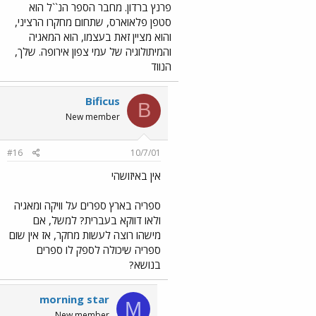
פרנץ ברדון. מחבר הספר הנ``ל הוא
סטפן פלאוארס, שתחום מחקרו הרציני,
והוא מציין זאת בעצמו, הוא המאגיה
והמיתולוגיה של עמי צפון אירופה. שלך,
הנווד
Bificus
B
New member
#16
10/7/01
אין באיזושהי
ספריה בארץ ספרים על וויקה ומאגיה
ולאו דווקא בעברית? למשל, אם
מישהו רוצה לעשות מחקר, אז אין שום
ספריה שיכולה לספק לו ספרים
בנושא?
morning star
M
New member