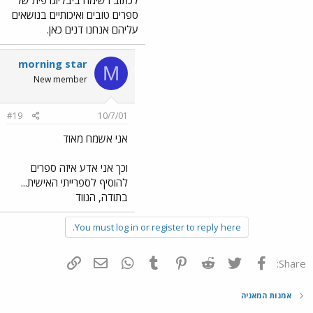
לכתוב רשימה ביבליוגרפית של
ספרים טובים ואיכותיים בנושאים
עליהם אנחנו דנים כאן.
morning star
M
New member
#19
10/7/01
אני אשמח מאוד
וכך אני אדע איזה ספרים
להוסיף לספרייתי האישית...
בתודה, הנווד
You must log in or register to reply here.
פייסבוק
Twitter
Reddit
Pinterest
Tumblr
WhatsApp
דואר אלקטרוני
הוסף קישור
Share:
אמנות המאגיה