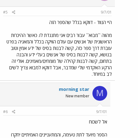
#5
9/7/01
היי הנווד - דווקא בגלל שהספר הזה
מהווה ``מבוא`` עבור רבים אני מתנגדת לו. כאשר ההיכרות
הראשונית של אנשים עם עולם הוויקה בכלל והמאגיה בפרט
עוברת דרך ספר כזה, קשה לבנות בסיס של ידע אמין וטוב
בנושא, קשה לבנות בסיס של אנשים בעלי ידע והבנה
בתחום, קשה לבנות קהילה של מומחים/מאמינים. אולי זה
הרקע האקדמי שלי שמדבר, אבל דווקא למבוא צריך לשים
לב במיוחד.
morning star
M
New member
#6
9/7/01
אל לשכוח
הספר מיועד לתת טעימה, והמתעניינים האמיתיים יחקרו