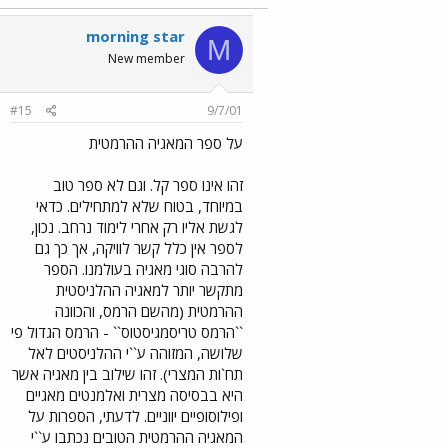
morning star
M
New member
#15
9/7/01
על ספר המאגיה ההרמטית
זהו אינו ספר קל. וגם לא ספר טוב
במיוחד, בטוח שלא למתחילים. כדאי
לגשת אליו רק אחרי לימוד נרחב. נכון,
לספר אין כלל קשר לוויקה, אך כך גם
להרבה סוגי מאגיה בעולמנו. הספר
מתקשר יותר למאגיה ההלניסטית
ההרמטית (מהשם הרמס, והכוונה
``הרמס טריסמגיסטוס`` - הרמס הגדול פי
שלושה, המזוהה ע``י ההלניסטים לאל
תח`ות המצרי). זהו שילוב בין מאגיה אשר
היא בבסיסה מצרית ואלמנטים מאגיים
ופילוסופיים יווניים. לדעתי, הספרות על
המאגיה ההרמטית הטובים נכתבו ע``י