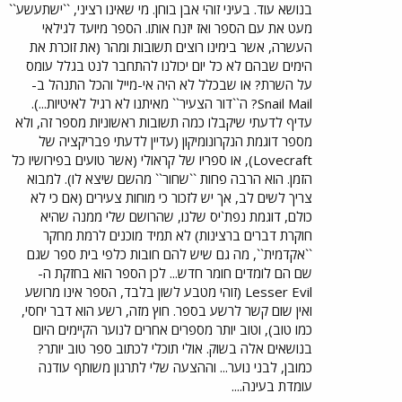
בנושא עוד. בעיני זוהי אבן בוחן. מי שאינו רציני, ``ישתעשע``
מעט את עם הספר ואז יזנח אותו. הספר מיועד לגילאי
העשרה, אשר בימינו רוצים תשובות ומהר (את זוכרת את
הימים שבהם לא כל יום יכולנו להתחבר לנט בגלל עומס
על השרת? או שבכלל לא היה אי-מייל והכל התנהל ב-
Snail Mail? ה``דור הצעיר`` מאיתנו לא רגיל לאיטיות...).
עדיף לדעתי שיקבלו כמה תשובות ראשוניות מספר זה, ולא
מספר דוגמת הנקרונומיקון (עדיין לדעתי פבריקציה של
Lovecraft), או ספריו של קראולי (אשר טועים בפירושיו כל
הזמן. הוא הרבה פחות ``שחור`` מהשם שיצא לו). למבוא
צריך לשים לב, אך יש לזכור כי מוחות צעירים (אם כי לא
כולם, דוגמת נפת`יס שלנו, שהרושם שלי ממנה שהיא
חוקרת דברים ברצינות) לא תמיד מוכנים לרמת מחקר
``אקדמית``, מה גם שיש להם חובות כלפי בית ספר שגם
שם הם לומדים חומר חדש... לכן הספר הוא בחזקת ה-
Lesser Evil (זוהי מטבע לשון בלבד, הספר אינו מרושע
ואין שום קשר לרשע בספר. חוץ מזה, רשע הוא דבר יחסי,
כמו טוב), וטוב יותר מספרים אחרים לנוער הקיימים היום
בנושאים אלה בשוק. אולי תוכלי לכתוב ספר טוב יותר?
כמובן, לבני נוער... וההצעה שלי לתרגון משותף עודנה
עומדת בעינה....