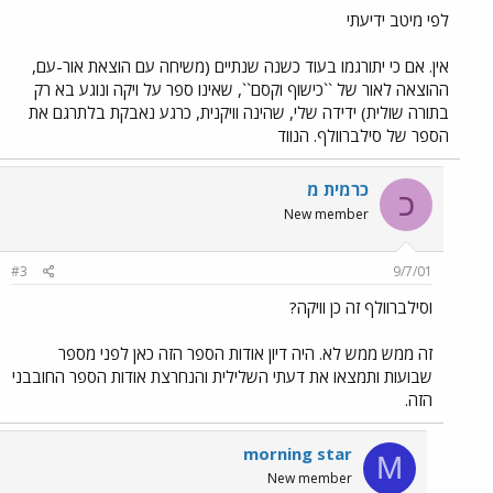
לפי מיטב ידיעתי
אין. אם כי יתורגמו בעוד כשנה שנתיים (משיחה עם הוצאת אור-עם,
ההוצאה לאור של ``כישוף וקסם``, שאינו ספר על ויקה ונוגע בא רק
בתורה שולית) ידידה שלי, שהינה וויקנית, כרגע נאבקת בלתרגם את
הספר של סילברוולף. הנווד
כרמית מ
כ
New member
#3
9/7/01
וסילברוולף זה כן וויקה?
זה ממש ממש לא. היה דיון אודות הספר הזה כאן לפני מספר
שבועות ותמצאו את דעתי השלילית והנחרצת אודות הספר החובבני
הזה.
morning star
M
New member