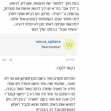
בטח ניתן ``לתפוס`` את ההוצאה. ואם לא, לנשים
ב``דרך אם`` בת``א יש דרך להשיג אישית את סטרהוק
(ובשמה ע``י הוריה - מרים). הם הביאו אותה לארץ
לפני מספר שנים. השתתפתי במפגש אחד איתה.
לסדנאות שקיימה לאחר מכן לא יכולתי להגיע...
``עשיתי שבת`` בבסיס. שלך הנווד
wicca_sphere
W
New member
#9
9/7/01
בקשר לנקרו...
הזכרתם מקודם ספר בשם הנקרומוניקון אם אני לא
טועה... שמעתי שזה ספר פשוט מעולה ויש שמה
מידע על מאגיה שחורה ברמה מאוד מאוד גבוהה...
מה דעתכם על ספר זה? ומה רע ב``כישוף וקסם``?
דרך אגב! יצא ספר בשם ``מאגיה`` בעיברית, ניתן
למצוא אותו באתר מיתוס שהוא מקביל לאמזון
המפורסם אבל רק בעיברית