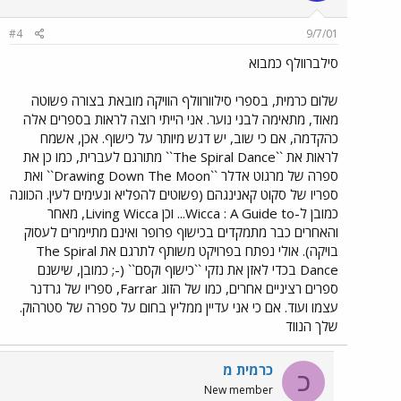
#4
9/7/01
סילברוולף כמבוא
שלום כרמית, בספרי סילוורוולף הוויקה מובאת בצורה פשוטה
מאוד, מתאימה לבני נוער. אני הייתי רוצה לראות בספרים אלה
כהקדמה, אם כי שוב, יש דגש מיותר על כישוף. אכן, אשמח
לראות את ``The Spiral Dance`` מתורגם לעברית, כמו כן את
ספרה של מרגוט אדלר ``Drawing Down The Moon`` ואת
ספריו של סקוט קאנינגהם (פשוטים להפליא ונעימים לעין. הכוונה
כמובן ל-Wicca : A Guide to... וכן Living Wicca, מאחר
והאחרים כבר מתמקדים בכישוף פרופר ואינם מתיימרים לעסוק
בויקה). אולי נפתח בפרויקט משותף לתרגם את The Spiral
Dance בכדי לאזן את נזקי ``כישוף וקסם`` (-; כמובן, שישנם
ספרים רציניים אחרים, כמו של הזוג Farrar, ספריו של גרדנר
עצמו ועוד. אם כי אני עדיין ממליץ בחום על ספרה של סטרהוק.
שלך הנווד
כרמית מ
כ
New member