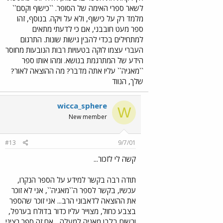
לשאר ספרי האימה של הסופר. ``כישוף וקסם``
מלמד רק על כישוף, ולא על ויקה. בנוסף, זהו
ספר מעט חובבני, אם כי לדעתי מתאים
למתחילים בכדי להבין גישות שונות. התרגום
העברי עצמו לוקה בטעויות רבות הנובעות מחוסר
הידע של המתרגמת בנושא. ומהו אותו ספר
``מאגיה`` עליו אתה מדבר? מה ההוצאה לאור?
שלך, הנווד
wicca_sphere
W
New member
#13
9/7/01
קשה לי לזכור...
תודה רבה בקשר למידע על הספר הנקרו,
עכשיו, בקשר לספר ה``מאגיה``, אני לא זוכר
את ההוצאה לדאבוני הרב... אני זוכר שהספר
בצבע כחול, מצוייר עליו כדור בדולח בערפל,
ורשום בלבן מאגיה למעלה... אם זה ספר רציני