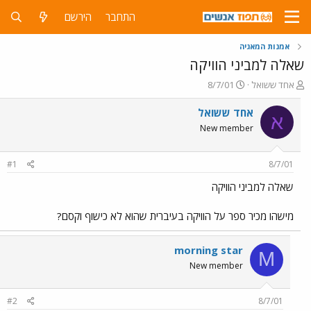
התחבר
הירשם
אמנות המאגיה
שאלה למביני הוויקה
פ
פ
אחד ששואל
8/7/01
ו
ו
ת
ר
אחד ששואל
א
ח
ס
New member
ה
ם
נ
ב
ו
ת
#1
8/7/01
ש
א
א
ר
שאלה למביני הוויקה
י
ך
מישהו מכיר ספר על הוויקה בעיברית שהוא לא כישוף וקסם?
morning star
M
New member
#2
8/7/01