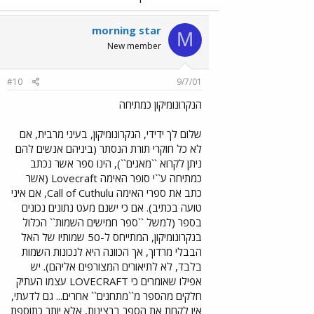
morning star
M
New member
#10
9/7/01
הנקרונומיקון כמתיחה
שלום לך ידידי, הנקרונומיקון, בעיני מרבית, אם
לא כל חוקרי תורת הנסתר (ביניהם אנשים להם
ניתן לקרוא ``מאגים``), הינו ספר אשר נכתב
כמתיחה ע``י סופר האימה Lovecraft (אשר
כתב את ספרי האימה Call of Cuthulu, אם איני
טועה בכתיב). אם כי ישנם מעט נתונים נכונים
בספר (למשל ``ספר חמישים השמות`` הכלול
בנקרונומיקון, המתייחס ל-50 שמותיו של האל
הבבלי מרדוך, אך הכוונה היא לנכונות השמות
בלבד, לא לתיאורים המצורפים אליהם). יש
אפילו שאומרים כי LOVECRAFT עצמו העתיק
חלקים מהספר מ``מתחנים`` אחרים... גם לדעתי,
אין לקחת את הספר ברצינות, אלא יותר כתוספת