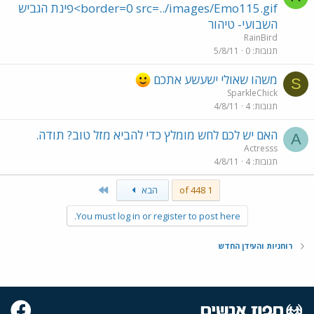
border=0 src=../images/Emo115.gif>פינת הגביש
השבועי- טיהור
RainBird
תגובות
0
5/8/11
משהו שאולי ישעשע אתכם
S
SparkleChick
תגובות
4
4/8/11
האם יש לכם לחש מומלץ כדי להביא מזל טוב? תודה.
A
Actresss
תגובות
4
4/8/11
Last
1 of 448
הבא
You must log in or register to post here.
רוחניות והעידן החדש