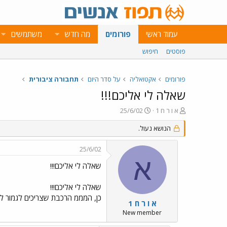
עמוד ראשי
פורומים
מה חדש
משתמשים
פוסטים
חיפוש
פורומים
אקטואליה
על סדר היום
תחבורה ציבורית
שאלה לי אליכם!!!
פ
פ
א ו ר ח 1
25/6/02
ו
ו
ת
ר
הנושא נעול.
ח
ס
ה
ם
25/6/02
נ
ב
א
ו
ת
שאלה לי אליכם!!!
ש
א
א
ר
שאלה לי אליכם!!!
י
כן, המממ הרכבת שצריכים לגמור לבנותה ב 2010 , הרכבת הקלה, איך היא תיהיה, כמו הרכבות החשמליות בחול?????? מישהו יכ
ך
א ו ר ח 1
New member