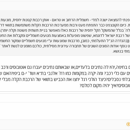
פנתי להמצאה ישנה למדי - חשמלית הרחוב או טראם - אותן רכבות קטנות יחסית, מונעות
. כיום הקונצפט כבר התפתח מעט ורבות ממערכות הרכבות הקלות משתמשות בתוואי דרך יי
´קלה´ בגלל שהמשקל הקל יחסית של רכבות כאלו מאפשר בניית תשתית פשוטה וקלה יותר).
לו של רכבת ישראל לדוגמא, שפשוט מופעלות באמצעות מנועים חשמליים ומקבלות את החש
 ((בהגדרה הנ"ל התעלמתי, כמובן, מרכבות שמונעוות ע"י מנועים חשמליים שמקור החשמל של
רוט נוסף אודות הסוגים השונים של תחבורה עירונית מסילתית, כולכם מוזמנים לגשת לא
תי בנושא.
 בחיפה,יהיו לה נתיבים בלעדיים,או שבאותם נתיבים יעברו גם אוטובוסים ו
ם עם כלי רכב? ומה יקרה במקומות כמו רח´ אלנבי בת"א ושד´ י-ם ביפו?האם
בלתי נסבלים?כיצד הולכי רגל יחצו את הכביש בתוואי של הרכבת הקלה מבלי 
בוסים?איך יהיה מקום לכולם?