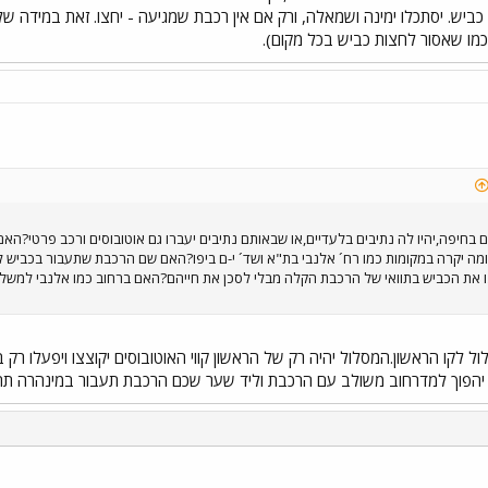
ביש. יסתכלו ימינה ושמאלה, ורק אם אין רכבת שמגיעה - יחצו. זאת במידה שלא
כמו שאסור לחצות כביש בכל מקום).
ם בחיפה,יהיו לה נתיבים בלעדיים,או שבאותם נתיבים יעברו גם אוטובוסים ורכב פרטי?
מה יקרה במקומות כמו רח´ אלנבי בת"א ושד´ י-ם ביפו?האם שם הרכבת שתעבור בכביש ל
ו את הכביש בתוואי של הרכבת הקלה מבלי לסכן את חייהם?האם ברחוב כמו אלנבי למשל,י
ל לקו הראשון.המסלול יהיה רק של הראשון קווי האוטובוסים יקוצצו ויפעלו רק
ר יהפוך למדרחוב משולב עם הרכבת וליד שער שכם הרכבת תעבור במינהרה תת
י
שור