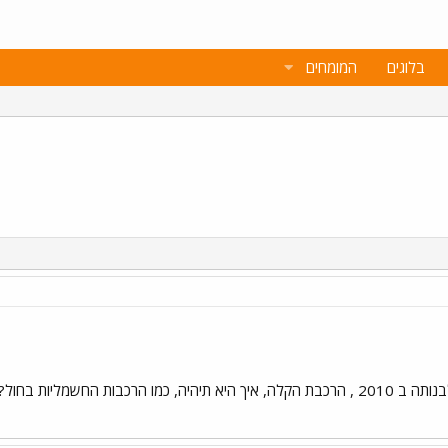
בלוגים
המומחים
ול להסביר לי , תודה!!! אורח 1