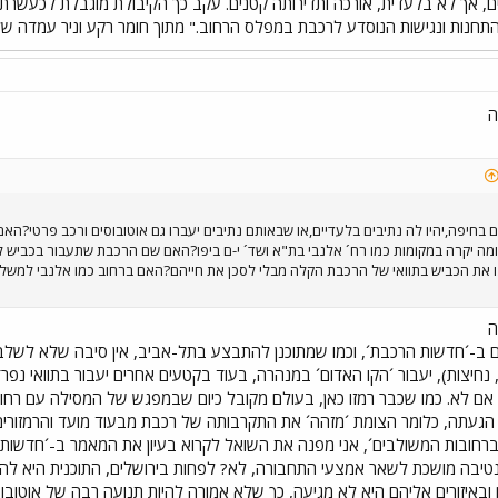
ם, אך לא בלעדית, אורכה ותדירותה קטנים. עקב כך הקיבולת מוגבלת לכעשרת 
תחנות ונגישות הנוסדע לרכבת במפלס הרחוב." מתוך חומר רקע וניר עמדה ש
ה
ם בחיפה,יהיו לה נתיבים בלעדיים,או שבאותם נתיבים יעברו גם אוטובוסים ורכב פרטי?
מה יקרה במקומות כמו רח´ אלנבי בת"א ושד´ י-ם ביפו?האם שם הרכבת שתעבור בכביש ל
ו את הכביש בתוואי של הרכבת הקלה מבלי לסכן את חייהם?האם ברחוב כמו אלנבי למשל,י
ה
-´חדשות הרכבת´, וכמו שמתוכנן להתבצע בתל-אביב, אין סיבה שלא לשלב בין
 נחיצות), יעבור ´הקו האדום´ במנהרה, בעוד בקטעים אחרים יעבור בתוואי נפרד
ן אם לא. כמו שכבר רמזו כאן, בעולם מקובל כיום שבמפגש של המסילה עם רחובו
געתה, כלומר הצומת ´מזהה´ את התקרבותה של רכבת מבעוד מועד והרמזורי
רחובות המשולבים´, אני מפנה את השואל לקרוא בעיון את המאמר ב-´חדשות הר
יבה מושכת לשאר אמצעי התחבורה, לא? לפחות בירושלים, התוכנית היא להת
 ובאיזורים אליהם היא לא מגיעה, כך שלא אמורה להיות תנועה רבה של אוטובו