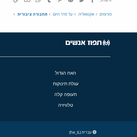
פורומים
אקטואליה
על סדר היום
תחבורה ציבורית
האח הגדול
עגלת תינוקות
תעופה קלה
טלוויזיה
עברית (he_IL)