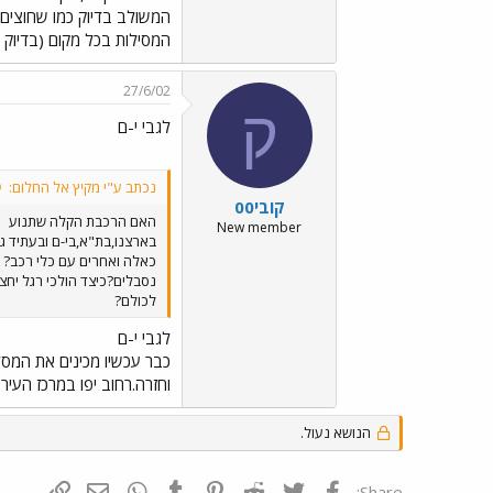
המשולב בדיוק כמו שחוצים כ
המסילות בכל מקום (בדיוק 
27/6/02
ק
לגבי י-ם
נכתב ע"י מקיץ אל החלום:
קובי00
האם הרכבת הקלה שתנוע
New member
בארצנו,בת"א,בי-ם ובעתיד ג
כאלה ואחרים עם כלי רכב? ו
נסבלים?כיצד הולכי רגל יחצ
לכולם?
לגבי י-ם
כבר עכשיו מכינים את המסלו
וחזרה.רחוב יפו במרכז העי
הנושא נעול.
פייסבוק
Twitter
Reddit
Pinterest
Tumblr
WhatsApp
דואר אלקטרונ
הוסף קי
Share: