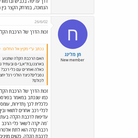
דרך עדיפה בכביש וברמזורי
הנמוכה, במרחק הקצר בין ה
26/6/02
ח
זכות הדרך של הרכבת הקל
נכתב ע"י מקיץ אל החלום:
חן מלינג
האם הרכבת הקלה שתנוע
New member
בארצנו,בת"א,בי-ם ובעתיד ג
כאלה ואחרים עם כלי רכב? ו
נסבלים?כיצד הולכי רגל יחצ
לכולם?
זכות הדרך של הרכבת הקל
כמו שנכתב במאמר בפורסם ב
כלכלית לכך (תדירות, עומס,
לכלי רכב אחרים לתוואי ובי
עדיפות לרכבת הקלה בעת ה
´מה יקרה לשאר כלי הרכב ב
רכבת קלה הוא לתת אלטרנט
לרכבת הקלה, כקווים מזינים