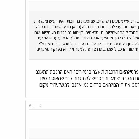
 בד"כ ע"י מנועים חשמליים, שנוסעות ברחובות העיר ממש וממלאות
עודי ובלעדי להן, כמו רכבת רגילה (מכאן נובע השם ´רכבת קלה´ -
 להבדיל מהחשמליות, ה-´טראמים´, קיימות גם רכבות חשמליות, שהן
מל הדרוש להן מאמצעי הזנה חיצוני במהלך הנסיעה (ראו הודעת
הן נישא על-ידיהן - אם ע"י גנרטורי דיזל או טורבינה ואם ע"י
תר ´חדשות הרכבת´ שכתובתו מצורפת למטה ולקרוא בפרק המאמרים
רכב פרטי?האם הרכבת תיעצר ברמזורים? האם הרכבת תתעכב
 שם הרכבת שתעבור בכביש לא תגרום לכך שהאוטובוסים
לסכן את חייהם?האם ברחוב כמו אלנבי למשל,יהיה מקום
#4