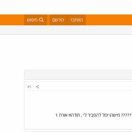
התחבר
הירשם
חיפוש
#1