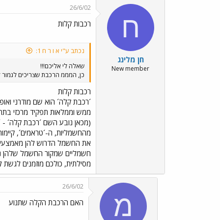
26/6/02
ח
רכבות קלות
נכתב ע"י א ו ר ח 1:
חן מלינג
שאלה לי אליכם!!!
New member
כן, המממ הרכבת שצריכים לגמור לבנותה ב 2010 , הרכבת הקלה, איך היא תיהיה, כמו הרכבות החשמליות בחול?????? מישהו
רכבות קלות
´רכבת קלה´ הוא שם מודרני ואופ
ממש וממלאות תפקיד מרכזי בתחבו
(מכאן נובע השם ´רכבת קלה´ - ´
מהחשמליות, ה-´טראמים´, קיימו
את החשמל הדרוש להן מאמצעי הזנ
חשמליים שמקור החשמל שלהן נישא 
מסילתית, כולכם מוזמנים לגשת
26/6/02
מ
האם הרכבת הקלה שתנוע