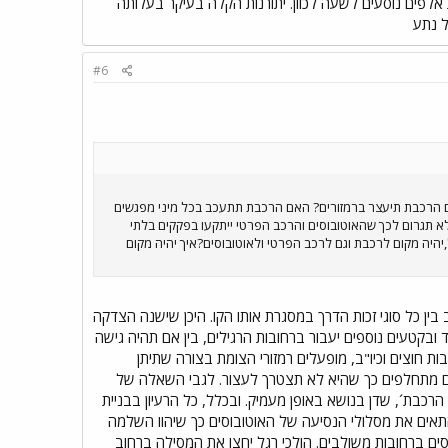
אלפים נוסעים לשעה לכוון. יתורנות הקלה בעיקר בעלותה
ל נתע
#6
האם הרכבת תיעצר ברמזורים? האם הרכבת תתעכב בכל מיני מפגשים
א תגרום לכך שהאוטובוסים והרכב הפרטי ייתקעו בפקקים בלתי
היה מקום לרכבת וגם לרכב הפרטי ולאוטובוסים?איך יהיה מקום
 כל סוגי זכות הדרך במסגרת אותו הקו. היכן שישנה הצדקה
 ובקטעים נוספים יעבור ברחובות הרגילים, בין אם תהיה גישה
ת חוצים וכיו"ב, מופעלים רמזורי הצומת בצורה שתיתן
ם מתחלפים כך שהיא לא תצטרך לעצור. לגבי השאלה של
כבת´, שדן בנושא באופן מעמיק. ובכלל, כל הרעיון בבניית
אים את מסלולי הנסיעה של האוטובוסים כך שיהוו השלמה
סים ברחובות משולבים. הולכי רגל יחצו את המסילה ברחוב