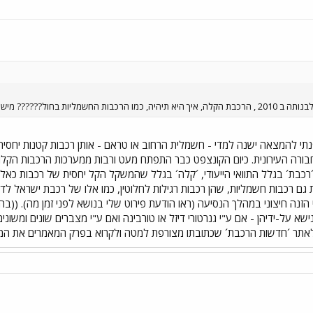
 יכול להסביר לי , תודה!!! אורח 1
נתי להמצאה ישנה למדי - חשמלית הרחוב או טראם - אותן רכבות קטנות יחסית,
רה העירונית. כיום הקונצפט כבר התפתח מעט ורבות ממערכות הרכבות הקלות 
רכבת´ בגלל התוואי הייעודי, ´קלה´ בגלל שהמשקל הקל יחסית של רכבות כאל
ת גם רכבות חשמליות, שהן רכבות רגילות לחלוטין, כמו אלו של רכבת ישראל 
ה חיצוני במהלך הנסיעה (ראו הודעת פירוט שלי בנושא לפני זמן מה). ((בהג
על-ידיהן - אם ע"י גנרטורי דיזל או טורבינה ואם ע"י מצברים שונים ומשונים)
 לאתר ´חדשות הרכבת´ שכתובתו מצורפת למטה ולקרוא בפרק המאמרים את ה