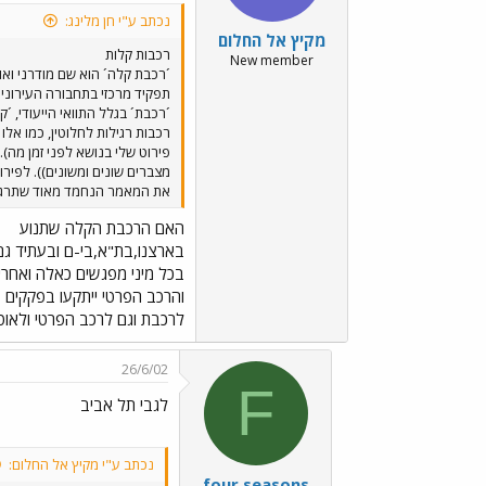
נכתב ע"י חן מלינג:
מקיץ אל החלום
רכבות קלות
New member
´רכבת קלה´ הוא שם מודרני ואו
תפקיד מרכזי בתחבורה העירונית
´רכבת´ בגלל התוואי הייעודי, 
רכבות רגילות לחלוטין, כמו א
פירוט שלי בנושא לפני זמן מה).
מצברים שונים ומשונים)). לפי
את המאמר הנחמד מאוד שתרגמ
האם הרכבת הקלה שתנוע
בארצנו,בת"א,בי-ם ובעתיד גם
בכל מיני מפגשים כאלה ואחרי
והרכב הפרטי ייתקעו בפקקים 
לרכבת וגם לרכב הפרטי ולאוטו
26/6/02
F
לגבי תל אביב
נכתב ע"י מקיץ אל החלום:
four seasons