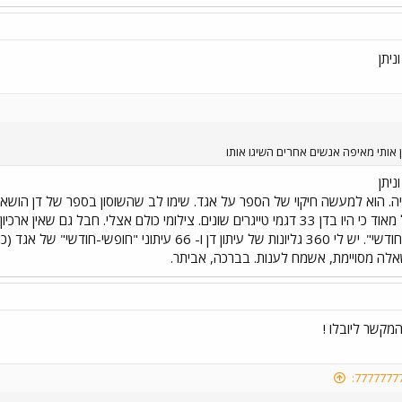
ניתן
ן אותי מאיפה אנשים אחרים השיגו אותו
ניתן
יה. הוא למעשה חיקוי של הספר על אגד. שימו לב שהשוסון בספר של דן הושא
דן. לדן אין מוזיאון וחבל מאוד כי היו בדן 33 דגמי טייגרים שונים. צילומי כולם א
עיתון "אגד" - "חופשי חודשי". יש לי 360 גליונות של עיתו
לה מסויימת, אשמח לענות. בברכה, אביתר.
מקשר ליובלו !