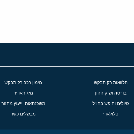
י
שור
הלוואות רק תבקש
מימון רכב רק תבקש
בורסה ושוק ההון
מזג האוויר
טיולים וחופש בחו"ל
משכנתאות וייעוץ מחזור
סלולארי
מבשלים כשר