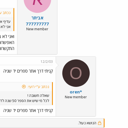
נכתב ע"י
אביתר
עדיף אי
777777777
אני לא
New member
ואני לא בקטע
התקשרות 
12/2/03
O
קניתי דרך אתר ספרים יד שניה
נכתב ע"י רועִי:
oren*
שאלה חשובה !
New member
לכל מי שיש את הספר 50 שנה לדן מאיפה השגתם אותו
קניתי דרך אתר ספרים יד שניה
הנושא נעול.