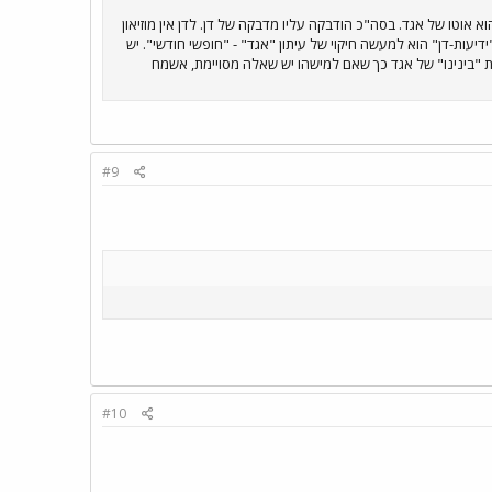
אוטו של אגד. בסה"כ הודבקה עליו מדבקה של דן. לדן אין מוזיאון
יתון של דן "ידיעות-דן" הוא למעשה חיקוי של עיתון "אגד" - "חופשי חודשי". יש
 שגם את כל חוברות "בינינו" של אגד כך שאם למישהו יש שאלה מסויימת, אשמח
#9
#10