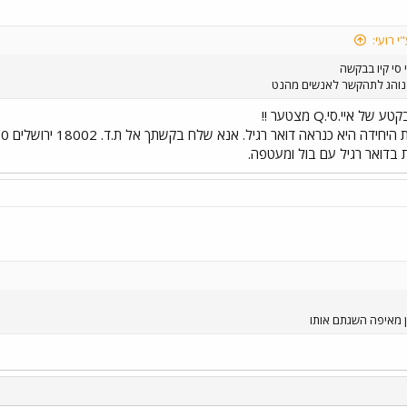
 רועִי:
 סי קיו בבקשה
 נוהג לתהקשר לאנשים מהנט
 של איי.סי.Q מצטער !!
בדואר רגיל עם בול ומעטפה.