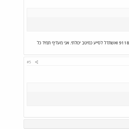
האפשרות היחידה היא כנראה דואר רגיל. אנא שלח בקשתך אל ת.ד. 18002 ירושלים 91180 ואשתדל לסייע כמיטב יכולתי. אני מעדיף תמיד כל
#5