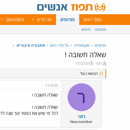
עמוד ראשי
פורומים
מה חדש
משתמשים
פוסטים
חיפוש
פורומים
אקטואליה
על סדר היום
תחבורה ציבורית
שאלה חשובה !
פ
פ
רועִי
11/2/03
ו
ו
ת
ר
הנושא נעול.
ח
ס
ה
ם
11/2/03
נ
ב
ר
ו
ת
שאלה חשובה !
ש
א
א
ר
שאלה חשובה !
י
לכל מי שיש את הספר 50 שנה לדן מאיפה השגתם אותו
ך
רועִי
New member