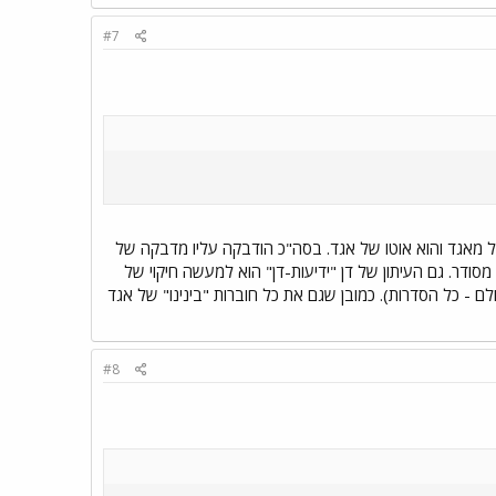
#7
ל מאגד והוא אוטו של אגד. בסה"כ הודבקה עליו מדבקה של
צלי. חבל גם שאין ארכיון מסודר. גם העיתון של דן "ידיעות-דן" הוא למעשה חיקוי של
ן דן ו- 66 עיתוני "חופשי-חודשי" של אגד (כולם - כל הסדרות). כמובן שגם את כל חוברות "בינינו" של אגד
#8