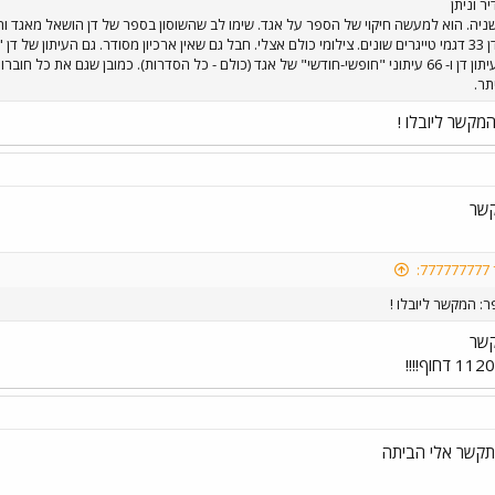
ר וניתן
ניה. הוא למעשה חיקוי של הספר על אגד. שימו לב שהשוסון בספר של דן הושאל מאגד והוא 
וחבל מאוד כי היו בדן 33 דגמי טייגרים שונים. צילומי כולם אצלי. חבל גם שאין ארכיון מסודר. גם הע
לי 360 גליונות של עיתון דן ו- 66 עיתוני "חופשי-חודשי" של אגד (כולם - כל הסדרות). כמובן
תר.
מקשר ליובלו !
קשר
:
: המקשר ליובלו !
קשר
תקשר אלי הביתה