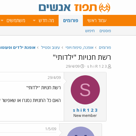
עמוד ראשי
פורומים
מה חדש
משתמשים
פוסטים
חיפוש
פורומים
אופנה, טיפוח ויופי
עיצוב וסטייל
אופנת ילדים ופעוטו
רשת חנויות "ילדותי"
פ
פ
29/4/09
s h i R 1 2 3
ו
ו
ת
ר
29/4/09
ח
ס
S
רשת חנויות "ילדותי"
ה
ם
נ
ב
ו
ת
האם כל החנויות נסגרו או שאפשר ע
ש
א
s h i R 1 2 3
א
ר
י
New member
ך
1/5/09