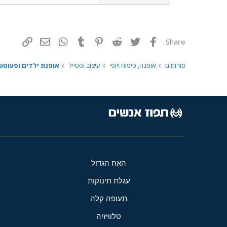
פייסבוק
Twitter
Reddit
Pinterest
Tumblr
WhatsApp
דואר אלקטרונ
הוסף קי
Share:
פורומים
אופנה, טיפוח ויופי
עיצוב וסטייל
אופנת ילדים ופעוטו
האח הגדול
עגלת תינוקות
תעופה קלה
טלוויזיה