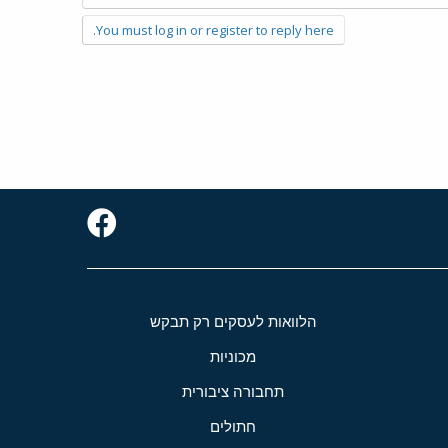
You must log in or register to reply here.
הלוואות לעסקים רק תבקש
מכוניות
תחבורה ציבורית
חתולים