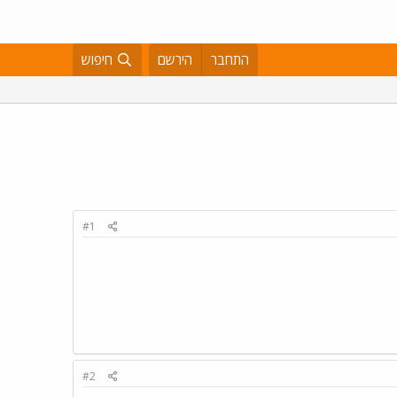
התחבר
הירשם
חיפוש
#1
#2