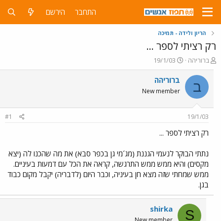
התחבר
הירשם
הריון ולידה - תמיכה
רק רציתי לספר ...
פ
פ
ברוריהה
19/1/03
ו
ו
ת
ר
ברוריהה
ב
ח
ס
New member
ה
ם
נ
ב
ו
ת
#1
19/1/03
ש
א
א
ר
רק רציתי לספר ...
י
ך
נתתי הבוקר לנעמי הגננת (מג´מי גן בכפר סבא) את מה שהכנו לה (יצא
מקסים) והיא ממש ממש התרגשה, קראה את הכל עם דמעות בעיניים.
ממש שמחתי שזה מצא חן בעיניה, וכבר היום (לדבריה) יקבל מקום כבוד
בגן.
shirka
S
New member