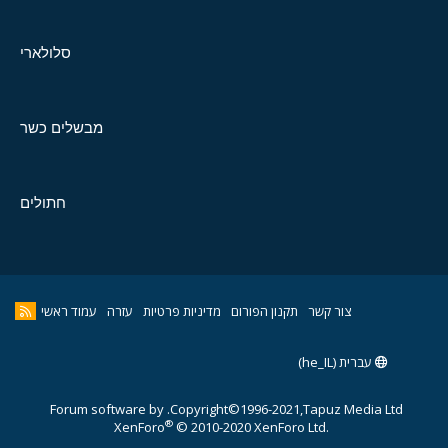
סלולארי
מבשלים כשר
חתולים
צור קשר
תקנון הפורום
מדיניות פרטיות
עזרה
עמוד ראשי
עברית (he_IL)
Forum software by
Copyright©1996-2021,Tapuz Media Ltd.
®
XenForo
© 2010-2020 XenForo Ltd.