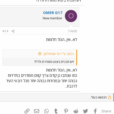
OMER G17
O
New member
#14
7/4/05
לא...אין...הכול חלומות
נכתב ע"י דוד שטיפלמן:
ויש תכנית ביצוע מסודרת ולו"ז?
לא...אין...הכול חלומות
כמו שכתבו כן קודם צריך קווים מסודרים בתדירות
גבוהה יותר ובמהירות גבוהה יותר מכל רובעי העיר
לרכבת..
הנושא נעול.
פייסבוק
Twitter
Reddit
Pinterest
Tumblr
WhatsApp
דואר אלקטרוני
הוסף קישור
Share: