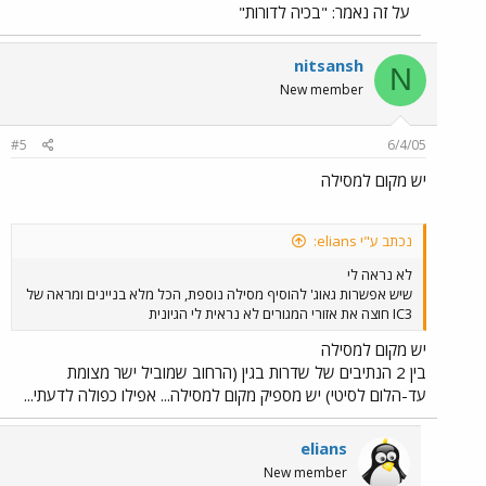
על זה נאמר: "בכיה לדורות"
nitsansh
N
New member
#5
6/4/05
יש מקום למסילה
נכתב ע"י elians:
לא נראה לי
שיש אפשרות גאוג' להוסיף מסילה נוספת, הכל מלא בניינים ומראה של
IC3 חוצה את אזורי המגורים לא נראית לי הגיונית
יש מקום למסילה
בין 2 הנתיבים של שדרות בגין (הרחוב שמוביל ישר מצומת
עד-הלום לסיטי) יש מספיק מקום למסילה... אפילו כפולה לדעתי...
elians
New member