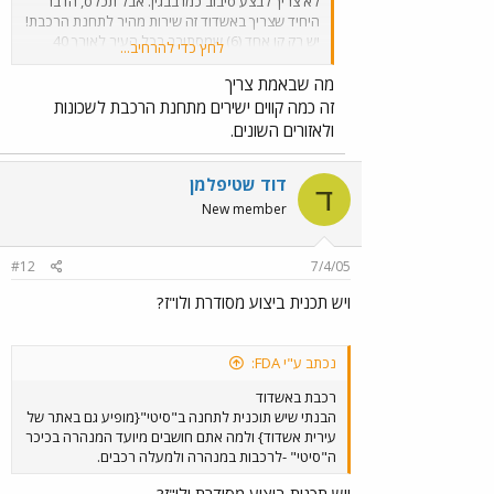
לא צריך לבצע סיבוב כמו בבגין. אבל תכלס, הדבר
היחיד שצריך באשדוד זה שירות מהיר לתחנת הרכבת!
יש רק קו אחד (6) שמסתובב בכל העיר לאורך 40
לחץ כדי להרחיב...
דקות עד שהוא מגיע אל תחנת הרכבת.
מה שבאמת צריך
זה כמה קווים ישירים מתחנת הרכבת לשכונות
ולאזורים השונים.
דוד שטיפלמן
ד
New member
#12
7/4/05
ויש תכנית ביצוע מסודרת ולו"ז?
נכתב ע"י FDA:
רכבת באשדוד
הבנתי שיש תוכנית לתחנה ב"סיטי"{מופיע גם באתר של
עירית אשדוד} ולמה אתם חושבים מיועד המנהרה בכיכר
ה"סיטי" -לרכבות במנהרה ולמעלה רכבים.
ויש תכנית ביצוע מסודרת ולו"ז?