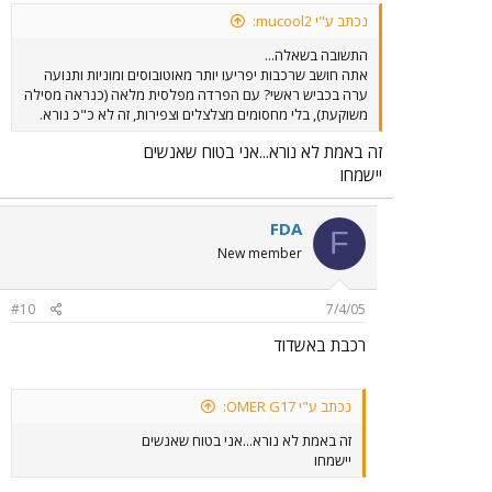
נכתב ע"י mucool2:
התשובה בשאלה...
אתה חושב שרכבות יפריעו יותר מאוטובוסים ומוניות ותנועה
ערה בכביש ראשי? עם הפרדה מפלסית מלאה (כנראה מסילה
משוקעת), בלי מחסומים מצלצלים וצפירות, זה לא כ"כ נורא.
זה באמת לא נורא...אני בטוח שאנשים
יישמחו
FDA
F
New member
#10
7/4/05
רכבת באשדוד
נכתב ע"י OMER G17:
זה באמת לא נורא...אני בטוח שאנשים
יישמחו