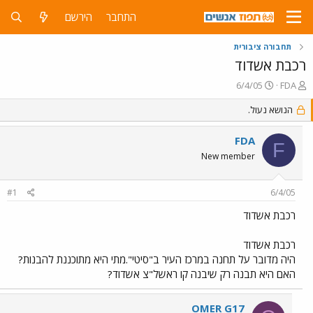
התחבר
הירשם
תחבורה ציבורית
רכבת אשדוד
פ
פ
6/4/05
FDA
ו
ו
ת
ר
הנושא נעול.
ח
ס
ה
ם
FDA
F
נ
ב
New member
ו
ת
ש
א
א
ר
#1
6/4/05
י
ך
רכבת אשדוד
רכבת אשדוד
היה מדובר על תחנה במרכז העיר ב"סיטי".מתי היא מתוכננת להבנות?
האם היא תבנה רק שיבנה קו ראשל"צ אשדוד?
OMER G17