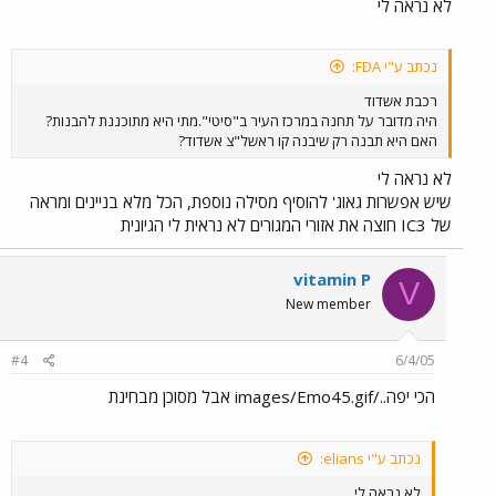
לא נראה לי
נכתב ע"י FDA:
רכבת אשדוד
היה מדובר על תחנה במרכז העיר ב"סיטי".מתי היא מתוכננת להבנות?
האם היא תבנה רק שיבנה קו ראשל"צ אשדוד?
לא נראה לי
שיש אפשרות גאוג' להוסיף מסילה נוספת, הכל מלא בניינים ומראה
של IC3 חוצה את אזורי המגורים לא נראית לי הגיונית
vitamin P
V
New member
#4
6/4/05
הכי יפה../images/Emo45.gif אבל מסוכן מבחינת
נכתב ע"י elians:
לא נראה לי