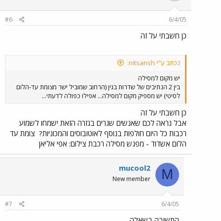
#6
6/4/05
כן חשבתי על זה
נכתב ע"י nitsansh:
יש מקום למסילה
בין 2 הנתיבים של שדרות בגין (הרחוב שמוביל ישר מצומת עד-הלום
לסיטי) יש מספיק מקום למסילה... אפילו כפולה לדעתי...
כן חשבתי על זה
אבל נראה לכם שאנשים שגרים בגזרה הזאת ישמחו לשמוע
רכבות כל היום חולפות בנוסף לאוטובוסים והמכוניות?
צומת עד
הלום אשדוד - מפגש מסילה רכבת צילום: אפי אליאן
mucool2
M
New member
#7
6/4/05
התשובה בשאלה...